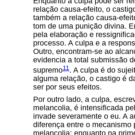
Enquanto a culpa pode ser re
relação causa-efeito, o castig
também a relação causa-efeit
tom de uma punição divina. E
pela elaboração e ressignifica
processo. A culpa e a respons
Outro, encontram-se ao alcanc
evidencia a total submissão d
11
supremo
. A culpa é do suje
alguma relação, o castigo é d
ser por seus efeitos.
Por outro lado, a culpa, escr
melancolia, é intensificada pe
invade severamente o eu. A a
diferença entre o mecanismo 
melancolia: enquanto na primei