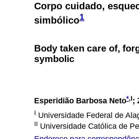
Corpo cuidado, esquec
1
simbólico
Body taken care of, for
symbolic
*
,I
Esperidião Barbosa Neto
;
I
Universidade Federal de Ala
II
Universidade Católica de 
Endereço para correspondênc