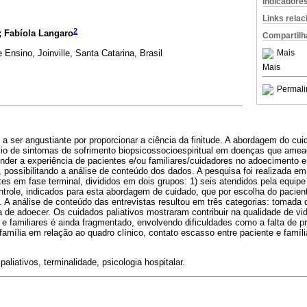
Indicadore
Links rela
2
; Fabíola Langaro
Compartilh
Ensino, Joinville, Santa Catarina, Brasil
Mais
Mais
Permali
 a ser angustiante por proporcionar a ciência da finitude. A abordagem do cuid
lívio de sintomas de sofrimento biopsicossocioespiritual em doenças que ame
der a experiência de pacientes e/ou familiares/cuidadores no adoecimento e 
, possibilitando a análise de conteúdo dos dados. A pesquisa foi realizada em
es em fase terminal, divididos em dois grupos: 1) seis atendidos pela equipe 
ntrole, indicados para esta abordagem de cuidado, que por escolha do pacien
. A análise de conteúdo das entrevistas resultou em três categorias: tomada
 de adoecer. Os cuidados paliativos mostraram contribuir na qualidade de vi
e familiares é ainda fragmentado, envolvendo dificuldades como a falta de p
amília em relação ao quadro clínico, contato escasso entre paciente e família
paliativos, terminalidade, psicologia hospitalar.