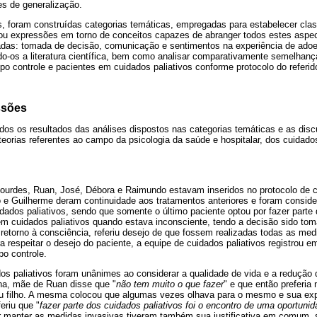
es de generalização.
 foram construídas categorias temáticas, empregadas para estabelecer class
 ou expressões em torno de conceitos capazes de abranger todos estes aspe
das: tomada de decisão, comunicação e sentimentos na experiência de adoec
ndo-os a literatura científica, bem como analisar comparativamente semelhanç
po controle e pacientes em cuidados paliativos conforme protocolo do referido
ssões
os os resultados das análises dispostos nas categorias temáticas e as dis
 teorias referentes ao campo da psicologia da saúde e hospitalar, dos cuidados
Lourdes, Ruan, José, Débora e Raimundo estavam inseridos no protocolo de c
e Guilherme deram continuidade aos tratamentos anteriores e foram consi
idados paliativos, sendo que somente o último paciente optou por fazer parte
 em cuidados paliativos quando estava inconsciente, tendo a decisão sido to
retorno à consciência, referiu desejo de que fossem realizadas todas as med
ra respeitar o desejo do paciente, a equipe de cuidados paliativos registrou e
po controle.
s paliativos foram unânimes ao considerar a qualidade de vida e a redução d
na, mãe de Ruan disse que "
não tem muito o que fazer
" e que então preferia 
seu filho. A mesma colocou que algumas vezes olhava para o mesmo e sua exp
feriu que "
fazer parte dos cuidados paliativos foi o encontro de uma oportunida
r manter as medidas invasivas tiveram também sua justificativa em comum, 