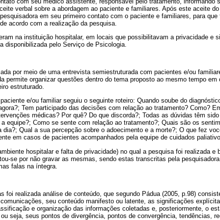
ntato com seu médico assistente, responsável pelo tratamento, informando 
aceite verbal sobre a abordagem ao paciente e familiares. Após este aceite d
esquisadora em seu primeiro contato com o paciente e familiares, para que 
e de acordo com a realização da pesquisa.
ram na instituição hospitalar, em locais que possibilitavam a privacidade e s
 disponibilizada pelo Serviço de Psicologia.
izada por meio de uma entrevista semiestruturada com pacientes e/ou familia
ada permite organizar questões dentro do tema proposto ao mesmo tempo em q
eiro estruturado.
paciente e/ou familiar seguiu o seguinte roteiro: Quando soube do diagnóstic
 agora?; Tem participado das decisões com relação ao tratamento? Como? 
ntervenções médicas? Por quê? Do que discorda?; Todas as dúvidas têm sid
 a equipe?; Como se sente com relação ao tratamento?; Quais são os senti
 a dia?; Qual a sua percepção sobre o adoecimento e a morte?; O que fez voc
ente em casos de pacientes acompanhados pela equipe de cuidados paliativo
mbiente hospitalar e falta de privacidade) no qual a pesquisa foi realizada e
tou-se por não gravar as mesmas, sendo estas transcritas pela pesquisadora,
as falas na íntegra.
as foi realizada análise de conteúdo, que segundo Pádua (2005, p.98) consi
 comunicações, seu conteúdo manifesto ou latente, as significações explícita
assificação e organização das informações coletadas e, posteriormente, o es
 ou seja, seus pontos de divergência, pontos de convergência, tendências, re