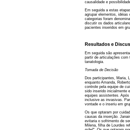
causalidade e possibilidad
Em seguida a estas etapas,
agrupar elementos, idéias
categorias foram denomina
discutir os dados articula
pacientes inseridos em gru
Resultados e Discu
Em seguida são apresentad
partir de articulações com
tanatologia.
Tomada de Decisão
Dos participantes, Maria, 
enquanto Amanda, Roberto 
controle pela equipe de cu
sido inserido inicialmente
equipes assistentes. Após 
inclusive as invasivas. Pa
vontade e o inseriu em gru
Os que optaram por cuidado
causas da inserção. Janai
evitaria o sofrimento de 
Milena, filha de Lourdes re
mãe]
". Os que optaram po