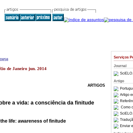
Serviços P
-0858
Journal
Rio de Janeiro jun. 2014
SciELO 
Artigo
ARTIGOS
Portugu
Artigo 
Referên
bre a vida: a consciência da finitude
Como ci
SciELO 
Traduçã
he life: awareness of finitude
Enviar e