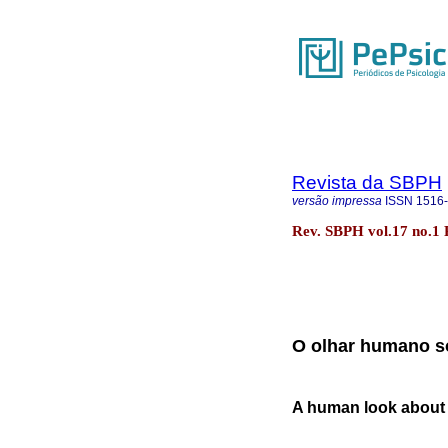
Revista da SBPH
versão impressa
ISSN
1516
Rev. SBPH vol.17 no.1 
O olhar humano so
A human look about t