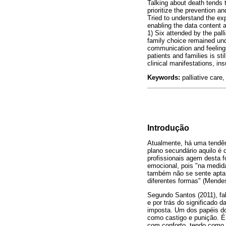
Talking about death tends t
prioritize the prevention an
Tried to understand the exp
enabling the data content a
1) Six attended by the palli
family choice remained und
communication and feelings 
patients and families is sti
clinical manifestations, in
Keywords:
palliative care,
Introdução
Atualmente, há uma tendê
plano secundário aquilo é 
profissionais agem desta 
emocional, pois "na medid
também não se sente apta 
diferentes formas" (Mendes
Segundo Santos (2011), fal
e por trás do significado 
imposta. Um dos papéis do
como castigo e punição. É
com conforto, tendo como 