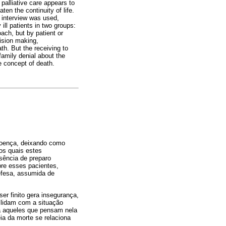
palliative care appears to
ten the continuity of life.
c interview was used,
ill patients in two groups:
oach, but by patient or
cision making,
th. But the receiving to
 family denial about the
he concept of death.
doença, deixando como
los quais estes
sência de preparo
re esses pacientes,
efesa, assumida de
er finito gera insegurança,
a lidam com a situação
ra aqueles que pensam nela
ia da morte se relaciona