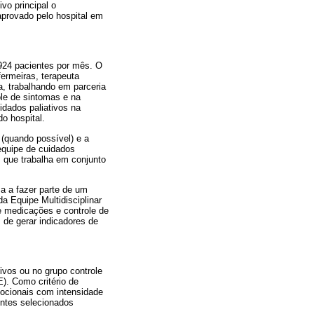
vo principal o
aprovado pelo hospital em
 924 pacientes por mês. O
fermeiras, terapeuta
a, trabalhando em parceria
le de sintomas e na
idados paliativos na
o hospital.
 (quando possível) e a
equipe de cuidados
 que trabalha em conjunto
sa a fazer parte de um
da Equipe Multidisciplinar
e medicações e controle de
 de gerar indicadores de
tivos ou no grupo controle
). Como critério de
mocionais com intensidade
entes selecionados