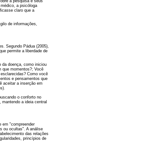
sobre a pesquisa e seus
o médico, a psicóloga
ficasse claro que a
igilo de informações,
res. Segundo Pádua (2005),
ue permite a liberdade de
o da doença, como iniciou
Em que momentos?; Você
o esclarecidas? Como você
mentos e pensamentos que
ê aceitar a inserção em
s).
 buscando o conforto no
 mantendo a ideia central
ste em "compreender
s ou ocultas". A análise
tabelecimento das relações
gularidades, princípios de