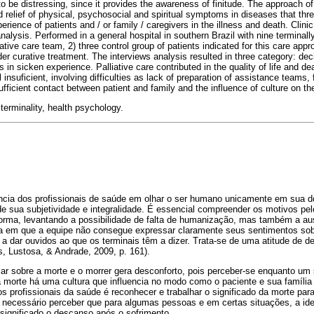
o be distressing, since it provides the awareness of finitude. The approach of 
d relief of physical, psychosocial and spiritual symptoms in diseases that threa
erience of patients and / or family / caregivers in the illness and death. Clini
nalysis. Performed in a general hospital in southern Brazil with nine terminally 
ative care team, 2) three control group of patients indicated for this care appr
er curative treatment. The interviews analysis resulted in three category: de
in sicken experience. Palliative care contributed in the quality of life and dea
ll insuficient, involving difficulties as lack of preparation of assistance teams,
sufficient contact between patient and family and the influence of culture on t
 terminality, health psychology.
ncia dos profissionais de saúde em olhar o ser humano unicamente em sua 
de sua subjetividade e integralidade. É essencial compreender os motivos pe
forma, levantando a possibilidade de falta de humanização, mas também a au
a em que a equipe não consegue expressar claramente seus sentimentos sob
a dar ouvidos ao que os terminais têm a dizer. Trata-se de uma atitude de d
, Lustosa, & Andrade, 2009, p. 161).
ar sobre a morte e o morrer gera desconforto, pois perceber-se enquanto um s
da morte há uma cultura que influencia no modo como o paciente e sua famíli
s profissionais da saúde é reconhecer e trabalhar o significado da morte pa
 necessário perceber que para algumas pessoas e em certas situações, a ide
significado o descanso após o sofrimento.