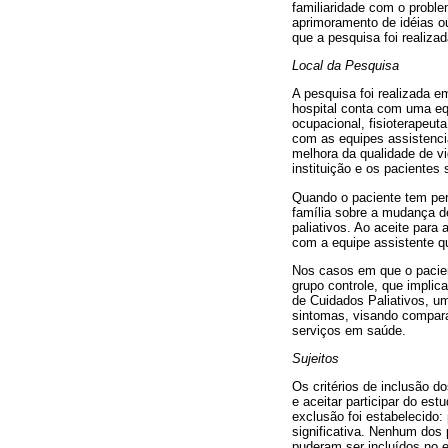
familiaridade com o problem
aprimoramento de idéias ou
que a pesquisa foi realiza
Local da Pesquisa
A pesquisa foi realizada e
hospital conta com uma equ
ocupacional, fisioterapeut
com as equipes assistenci
melhora da qualidade de vi
instituição e os pacientes
Quando o paciente tem perf
família sobre a mudança d
paliativos. Ao aceite par
com a equipe assistente qu
Nos casos em que o pacient
grupo controle, que implica
de Cuidados Paliativos, u
sintomas, visando comparar
serviços em saúde.
Sujeitos
Os critérios de inclusão d
e aceitar participar do es
exclusão foi estabelecido
significativa. Nenhum dos
puderam ser incluídos no 