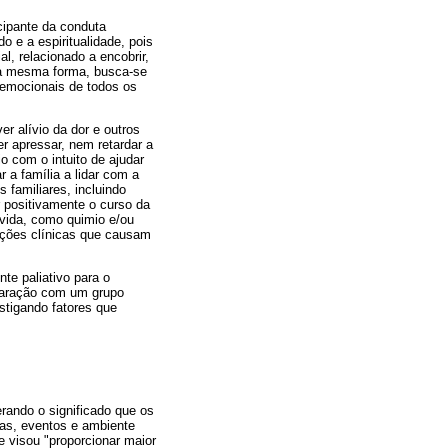
cipante da conduta
 e a espiritualidade, pois
al, relacionado a encobrir,
 Da mesma forma, busca-se
e emocionais de todos os
r alívio da dor e outros
r apressar, nem retardar a
o com o intuito de ajudar
 a família a lidar com a
 familiares, incluindo
r positivamente o curso da
 vida, como quimio e/ou
ações clínicas que causam
te paliativo para o
mparação com um grupo
stigando fatores que
rando o significado que os
oas, eventos e ambiente
e visou "proporcionar maior