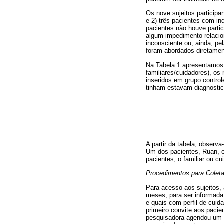
Os nove sujeitos participa
e 2) três pacientes com in
pacientes não houve partic
algum impedimento relacion
inconsciente ou, ainda, pe
foram abordados diretamen
Na Tabela 1 apresentamos 
familiares/cuidadores), os
inseridos em grupo contro
tinham estavam diagnostic
A partir da tabela, obser
Um dos pacientes, Ruan, e
pacientes, o familiar ou cu
Procedimentos para Colet
Para acesso aos sujeitos,
meses, para ser informada
e quais com perfil de cuid
primeiro convite aos pacie
pesquisadora agendou um en