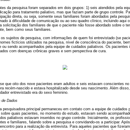
ntes da pesquisa foram separados em dois grupos: 1) seis atendidos pela equ
dicação para tratamento paliativo, mas que faziam parte de grupo controle. P
ipação direta, ou seja, somente seus familiares foram abordados pela pesqui
ado à dificuldade de comunicação ou ao seu quadro clínico, incluindo aqui o 
la solicitação dos familiares de que o paciente não fosse abordado sobre o t
te, bem como seus familiares.
os sujeitos de pesquisa, com informações de quem foi entrevistado (se paci
 nomes fictícios utilizados na pesquisa, nível de consciência do paciente, 
le ou sendo acompanhados pela equipe de cuidados paliativos. Os pacientes 
ados com doenças crônicas graves e sem perspectiva de cura.
va-se que oito dos nove pacientes eram adultos e seis estavam conscientes 
ra recém-nascido e estava hospitalizado desde seu nascimento. Além disso,
idador entrevistado era do sexo feminino.
a de Dados
 a pesquisadora principal permaneceu em contato com a equipe de cuidados pa
 sobre quais pacientes, no momento do estudo, estavam sendo acompanhados
ados paliativos estavam inseridos no grupo controle. Inicialmente, os profiss
ntes e familiares, falando sobre a pesquisa e convidando-os a participar. Após
contro para a realização da entrevista. Para aqueles pacientes que fizeram 