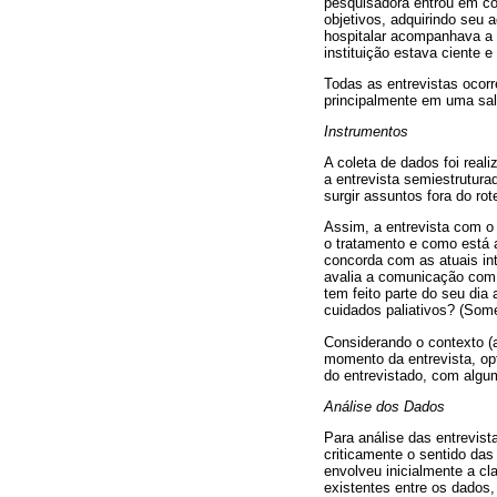
pesquisadora entrou em co
objetivos, adquirindo seu 
hospitalar acompanhava a p
instituição estava ciente 
Todas as entrevistas ocorre
principalmente em uma sala
Instrumentos
A coleta de dados foi real
a entrevista semiestrutur
surgir assuntos fora do rot
Assim, a entrevista com o 
o tratamento e como está
concorda com as atuais i
avalia a comunicação com
tem feito parte do seu dia
cuidados paliativos? (Som
Considerando o contexto (a
momento da entrevista, op
do entrevistado, com algum
Análise dos Dados
Para análise das entrevist
criticamente o sentido das
envolveu inicialmente a cl
existentes entre os dados,