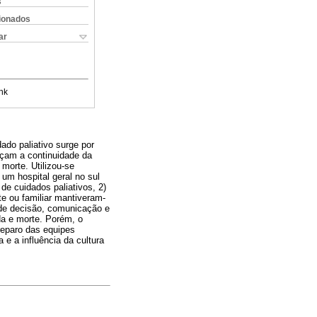
s
cionados
ar
nk
ado paliativo surge por
açam a continuidade da
morte. Utilizou-se
 um hospital geral no sul
de cuidados paliativos, 2)
te ou familiar mantiveram-
 de decisão, comunicação e
da e morte. Porém, o
reparo das equipes
 e a influência da cultura