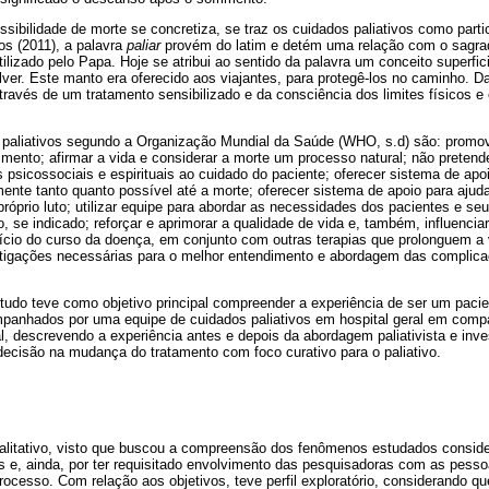
ibilidade de morte se concretiza, se traz os cuidados paliativos como parti
os (2011), a palavra
paliar
provém do latim e detém uma relação com o sagrado
ilizado pelo Papa. Hoje se atribui ao sentido da palavra um conceito superfici
solver. Este manto era oferecido aos viajantes, para protegê-los no caminho.
través de um tratamento sensibilizado e da consciência dos limites físicos 
 paliativos segundo a Organização Mundial da Saúde (WHO, s.d) são: promove
ento; afirmar a vida e considerar a morte um processo natural; não pretende
s psicossociais e espirituais ao cuidado do paciente; oferecer sistema de apoi
ente tanto quanto possível até a morte; oferecer sistema de apoio para ajudar
róprio luto; utilizar equipe para abordar as necessidades dos pacientes e seus
, se indicado; reforçar e aprimorar a qualidade de vida e, também, influencia
nício do curso da doença, em conjunto com outras terapias que prolonguem a
nvestigações necessárias para o melhor entendimento e abordagem das complic
tudo teve como objetivo principal compreender a experiência de ser um pacien
ompanhados por uma equipe de cuidados paliativos em hospital geral em co
, descrevendo a experiência antes e depois da abordagem paliativista e inve
decisão na mudança do tratamento com foco curativo para o paliativo.
ualitativo, visto que buscou a compreensão dos fenômenos estudados conside
as e, ainda, por ter requisitado envolvimento das pesquisadoras com as pess
rocesso. Com relação aos objetivos, teve perfil exploratório, considerando qu