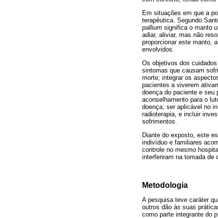
Em situações em que a poss
terapêutica. Segundo Sant
pallium
significa o manto ut
adiar, aliviar, mas não re
proporcionar este manto, a
envolvidos.
Os objetivos dos cuidados
sintomas que causam sofrim
morte; integrar os aspecto
pacientes a viverem ativam
doença do paciente e seu p
aconselhamento para o luto
doença; ser aplicável no i
radioterapia, e incluir i
sofrimentos.
Diante do exposto, este es
indivíduo e familiares ac
controle no mesmo hospital
interferiram na tomada de 
Metodologia
A pesquisa teve caráter q
outros dão às suas prátic
como parte integrante do p