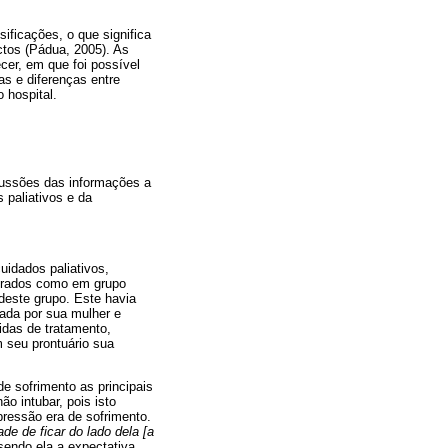
ificações, o que significa
ctos (Pádua, 2005). As
er, em que foi possível
as e diferenças entre
 hospital.
cussões das informações a
 paliativos e da
uidados paliativos,
derados como em grupo
 deste grupo. Este havia
mada por sua mulher e
idas de tratamento,
m seu prontuário sua
e sofrimento as principais
não intubar, pois isto
ressão era de sofrimento.
de de ficar do lado dela [a
sendo ela a expectativa