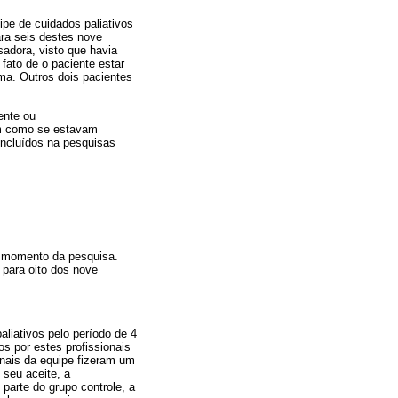
ipe de cuidados paliativos
ara seis destes nove
sadora, visto que havia
fato de o paciente estar
ema. Outros dois pacientes
ente ou
bem como se estavam
incluídos na pesquisas
no momento da pesquisa.
 para oito dos nove
liativos pelo período de 4
 por estes profissionais
ionais da equipe fizeram um
 seu aceite, a
parte do grupo controle, a