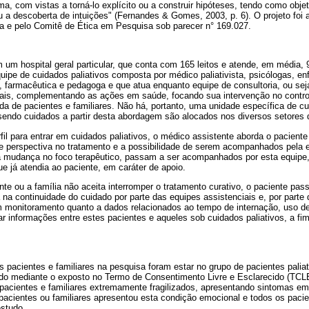
a, com vistas a torná-lo explícito ou a construir hipóteses, tendo como objeti
 a descoberta de intuições" (Fernandes & Gomes, 2003, p. 6). O projeto foi 
da e pelo Comitê de Ética em Pesquisa sob parecer n° 169.027.
m um hospital geral particular, que conta com 165 leitos e atende, em média,
ipe de cuidados paliativos composta por médico paliativista, psicólogas, en
a, farmacêutica e pedagoga e que atua enquanto equipe de consultoria, ou sej
ais, complementando as ações em saúde, focando sua intervenção no contro
da de pacientes e familiares. Não há, portanto, uma unidade específica de cu
 sendo cuidados a partir desta abordagem são alocados nos diversos setores d
il para entrar em cuidados paliativos, o médico assistente aborda o paciente
e perspectiva no tratamento e a possibilidade de serem acompanhados pela 
a a mudança no foco terapêutico, passam a ser acompanhados por esta equipe,
e já atendia ao paciente, em caráter de apoio.
e ou a família não aceita interromper o tratamento curativo, o paciente pas
 na continuidade do cuidado por parte das equipes assistenciais e, por parte 
m monitoramento quanto a dados relacionados ao tempo de internação, uso d
 informações entre estes pacientes e aqueles sob cuidados paliativos, a fim
os pacientes e familiares na pesquisa foram estar no grupo de pacientes palia
tudo mediante o exposto no Termo de Consentimento Livre e Esclarecido (TCLE
: pacientes e familiares extremamente fragilizados, apresentando sintomas e
 pacientes ou familiares apresentou esta condição emocional e todos os paci
estudo.