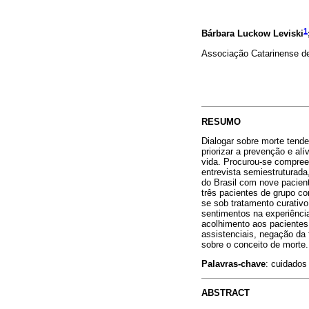
1
Bárbara Luckow Leviski
Associação Catarinense de 
RESUMO
Dialogar sobre morte tende
priorizar a prevenção e a
vida. Procurou-se compreen
entrevista semiestruturada
do Brasil com nove pacient
três pacientes de grupo co
se sob tratamento curativo
sentimentos na experiência
acolhimento aos pacientes 
assistenciais, negação da f
sobre o conceito de morte.
Palavras-chave
: cuidados 
ABSTRACT