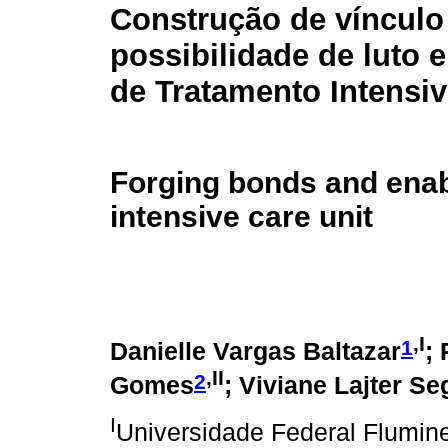
Construção de vínculo
possibilidade de luto
de Tratamento Intensi
Forging bonds and enabl
intensive care unit
,I
1
Danielle Vargas Baltazar
;
,II
2
Gomes
; Viviane Lajter Se
I
Universidade Federal Flumin