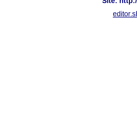
Site: http
editor