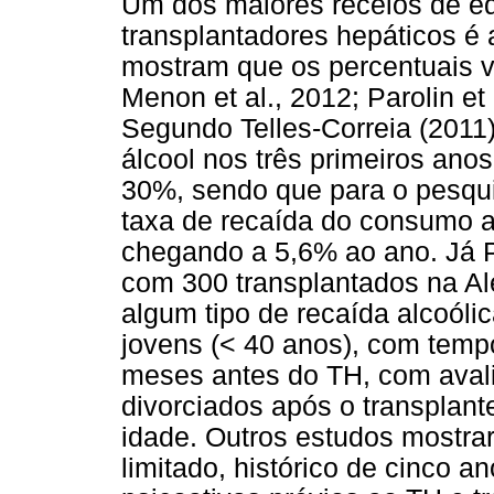
Um dos maiores receios de eq
transplantadores hepáticos é 
mostram que os percentuais 
Menon et al., 2012; Parolin et
Segundo Telles-Correia (2011
álcool nos três primeiros ano
30%, sendo que para o pesqui
taxa de recaída do consumo al
chegando a 5,6% ao ano. Já P
com 300 transplantados na Al
algum tipo de recaída alcoóli
jovens (< 40 anos), com temp
meses antes do TH, com avalia
divorciados após o transplan
idade. Outros estudos mostra
limitado, histórico de cinco 