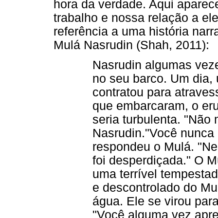
hora da verdade. Aqui apare
trabalho e nossa relação a el
referência a uma história na
Mulá Nasrudin (Shah, 2011):
Nasrudin algumas veze
no seu barco. Um dia,
contratou para atraves
que embarcaram, o erud
seria turbulenta. "Não
Nasrudin."Você nunca 
respondeu o Mulá. "Ne
foi desperdiçada." O M
uma terrível tempestad
e descontrolado do Mu
água. Ele se virou par
"Você alguma vez apre