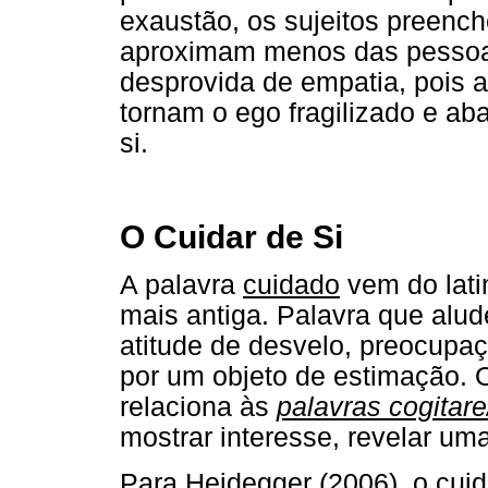
exaustão, os sujeitos preenc
aproximam menos das pessoas;
desprovida de empatia, pois a
tornam o ego fragilizado e a
si.
O Cuidar de Si
A palavra
cuidado
vem do lat
mais antiga. Palavra que alu
atitude de desvelo, preocup
por um objeto de estimação. O
relaciona às
palavras cogitare
mostrar interesse, revelar um
Para Heidegger (2006), o cui