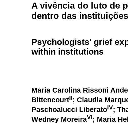
A vivência do luto de 
dentro das instituiçõe
Psychologists' grief ex
within institutions
Maria Carolina Rissoni Ande
II
Bittencourt
; Claudia Marq
IV
Paschoalucci Liberato
; Th
VI
Wedney Moreira
; Maria He