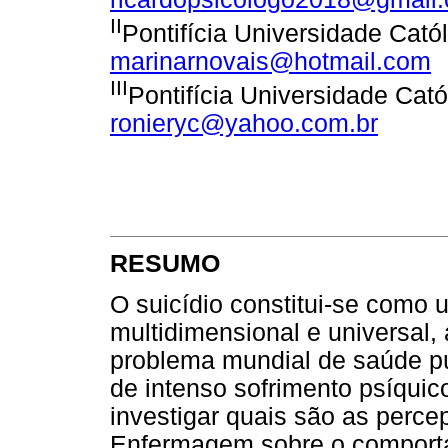
II
Pontifícia Universidade Cató
marinarnovais@hotmail.com
III
Pontifícia Universidade Cató
ronieryc@yahoo.com.br
RESUMO
O suicídio constitui-se como
multidimensional e universal
problema mundial de saúde púb
de intenso sofrimento psíquic
investigar quais são as perce
Enfermagem sobre o comporta