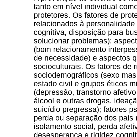
tanto em nível individual como
protetores. Os fatores de pro
relacionados à personalidade e
cognitiva, disposição para bu
solucionar problemas); aspecto
(bom relacionamento interpess
de necessidade) e aspectos q
socioculturais. Os fatores de 
sociodemográficos (sexo masc
estado civil e grupos éticos m
(depressão, transtorno afetiv
álcool e outras drogas, ideaçã
suicídio pregressa); fatores p
perda ou separação dos pais n
isolamento social, perda afet
desesperança e rigidez cogni