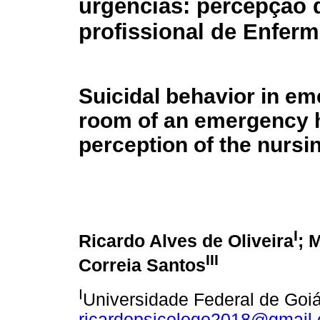
urgências: percepção 
profissional de Enfer
Suicidal behavior in e
room of an emergency h
perception of the nursi
I
Ricardo Alves de Oliveira
; 
III
Correia Santos
I
Universidade Federal de Goiá
ricardopsicologo2018@gmail