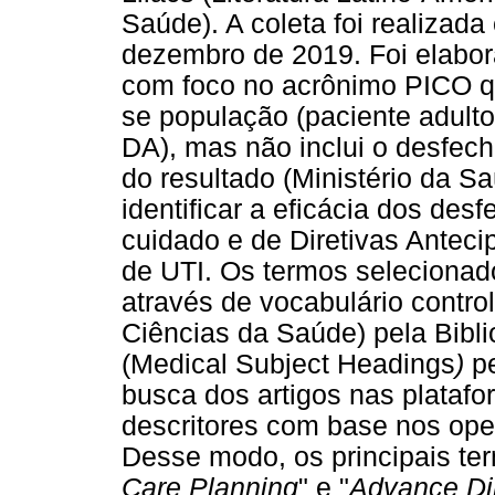
Saúde). A coleta foi realizad
dezembro de 2019. Foi elabor
com foco no acrônimo PICO que
se população (paciente adulto
DA), mas não inclui o desfecho
do resultado (Ministério da Sa
identificar a eficácia dos de
cuidado e de Diretivas Anteci
de UTI. Os termos selecionad
através de vocabulário contr
Ciências da Saúde) pela Bibl
(Medical Subject Headings
)
p
busca dos artigos nas platafo
descritores com base nos op
Desse modo, os principais ter
Care Planning
" e "
Advance Di