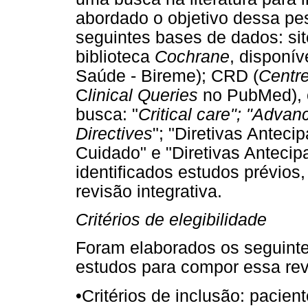
abordado o objetivo dessa pes
seguintes bases de dados: site
biblioteca
Cochrane
, disponív
Saúde - Bireme); CRD (
Centr
C
linical Queries
no PubMed), c
busca: "
Critical care"; "Adva
Directives
"; "Diretivas Antec
Cuidado" e "Diretivas Antecip
identificados estudos prévios
revisão integrativa.
Critérios de elegibilidade
Foram elaborados os seguintes
estudos para compor essa rev
•
Critérios de inclusão: pacient