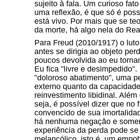
sujeito à fala. Um curioso fa
uma reflexão, é que só é poss
está vivo. Por mais que se teo
da morte, há algo nela do Rea
Para Freud (2010/1917) o luto
antes se dirigia ao objeto pe
poucos devolvida ao eu tornan
Eu fica "livre e desimpedido"
"doloroso abatimento", uma p
externo quanto da capacidade
reinvestimento libidinal. Além
seja, é possível dizer que no
convencido de sua imortalida
há nenhuma negação e somente
experiência da perda pode se
melancólico, isto é, um emp