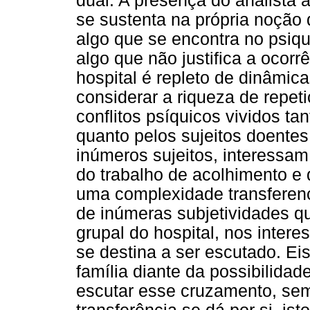
dual. A presença do analista 
se sustenta na própria noção 
algo que se encontra no psiq
algo que não justifica a ocor
hospital é repleto de dinâmic
considerar a riqueza de repe
conflitos psíquicos vividos tan
quanto pelos sujeitos doentes
inúmeros sujeitos, interessam
do trabalho de acolhimento e
uma complexidade transferenci
de inúmeras subjetividades q
grupal do hospital, nos inter
se destina a ser escutado. Ei
família diante da possibilidad
escutar esse cruzamento, sem