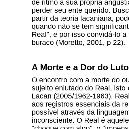
dê ritmo à sua própria angúst
perder seu ente querido. Bus
partir da teoria lacaniana, p
quando não se tem significan
Real", e por isso convidá-lo a 
buraco (Moretto, 2001, p 22).
A Morte e a Dor do Lut
O encontro com a morte do ou
sujeito enlutado do Real, isto
Lacan (2005/1962-1963), Real
aos registros essenciais da re
possível através da linguagem
inconsciente. O Real é aquele
"choque com algo", o "impensá