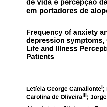
de vida e percepção d
em portadores de alop
Frequency of anxiety a
depression symptoms, Q
Life and Illness Percept
Patients
I
Letícia George Camalionte
;
III
Carolina de Oliveira
; Jorg
I