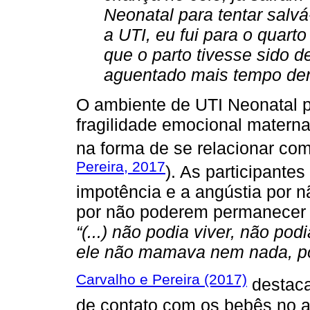
Neonatal para tentar salvá
a UTI, eu fui para o quart
que o parto tivesse sido d
aguentado mais tempo den
O ambiente de UTI Neonatal 
fragilidade emocional matern
na forma de se relacionar com
Pereira, 2017
). As participante
impotência e a angústia por n
por não poderem permanecer j
“(...) não podia viver, não po
ele não mamava nem nada, por
Carvalho e Pereira (2017)
destaca
de contato com os bebês no a