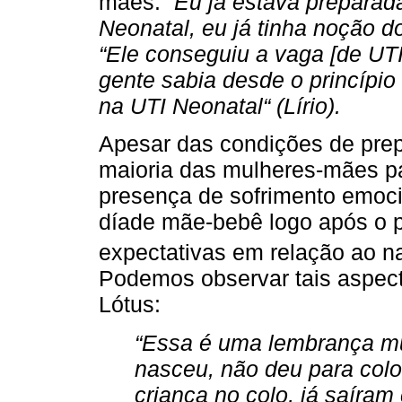
mães:
“Eu já estava preparad
Neonatal, eu já tinha noção d
“Ele conseguiu a vaga [de UT
gente sabia desde o princípio 
na UTI Neonatal“ (Lírio).
Apesar das condições de prep
maioria das mulheres-mães pa
presença de sofrimento emocio
díade mãe-bebê logo após o p
expectativas em relação ao n
Podemos observar tais aspecto
Lótus:
“Essa é uma lembrança mu
nasceu, não deu para coloc
criança no colo, já saíram