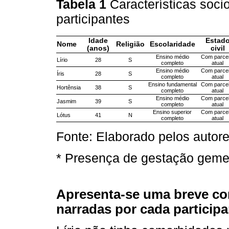
Tabela 1
Características soci
participantes
Idade
Estad
Nome
Religião
Escolaridade
(anos)
civil
Ensino médio
Com parcei
Lírio
28
S
completo
atual
Ensino médio
Com parcei
Íris
28
S
completo
atual
Ensino fundamental
Com parcei
Hortênsia
38
S
completo
atual
Ensino médio
Com parcei
Jasmim
39
S
completo
atual
Ensino superior
Com parcei
Lótus
41
N
completo
atual
Fonte: Elaborado pelos autore
* Presença de gestação gemel
Apresenta-se uma breve con
narradas por cada participa