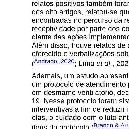
relatos positivos também for
dos oito artigos, relatou-se q
encontradas no percurso da r
receptividade por parte dos co
diante das ações implementada
Além disso, houve relatos de
oferecido e verbalizações sobr
Andrade, 2020
(
; Lima
et al.
, 20
Ademais, um estudo apresent
um protocolo de atendimento 
em desmame ventilatório, deco
19. Nesse protocolo foram sis
interventivas a fim de reduzi
elas, o cuidado com o luto an
Branco & Ar
itens do protocolo (