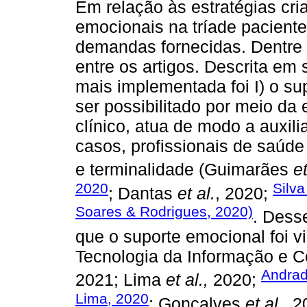
Em relação às estratégias cri
emocionais na tríade paciente
demandas fornecidas. Dentre 
entre os artigos. Descrita em 
mais implementada foi I) o sup
ser possibilitado por meio da
clínico, atua de modo a auxili
casos, profissionais de saúd
e terminalidade (Guimarães
et
2020
Silva
; Dantas
et al.
, 2020;
Soares & Rodrigues, 2020)
. Desse
que o suporte emocional foi v
Tecnologia da Informação e 
Andrad
2021; Lima
et al.,
2020;
Lima, 2020
; Gonçalves
et al.
, 2