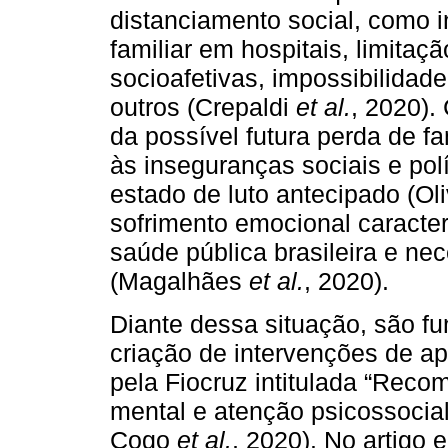
distanciamento social, como 
familiar em hospitais, limitaç
socioafetivas, impossibilidade
outros (Crepaldi
et al.
, 2020).
da possível futura perda de f
às inseguranças sociais e po
estado de luto antecipado (Ol
sofrimento emocional caracte
saúde pública brasileira e ne
(Magalhães
et al.
, 2020).
Diante dessa situação, são f
criação de intervenções de ap
pela Fiocruz intitulada “Rec
mental e atenção psicossocia
Cogo
et al.
, 2020). No artigo