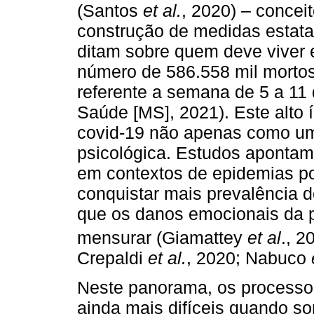
(Santos
et al.
, 2020) – concei
construção de medidas estata
ditam sobre quem deve viver e
número de 586.558 mil mortos
referente a semana de 5 a 11 
Saúde [MS], 2021). Este alto 
covid-19 não apenas como um
psicológica. Estudos aponta
em contextos de epidemias p
conquistar mais prevalência 
que os danos emocionais da p
mensurar (Giamattey
et al
., 2
Crepaldi
et al.
, 2020; Nabuco
Neste panorama, os processos
ainda mais difíceis quando s