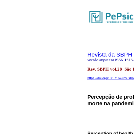
Revista da SBPH
versão impressa
ISSN
1516
Rev. SBPH vol.28 São
https://doi.org/10.57167/rev-sb
Percepção de prof
morte na pandemi
Perception of health