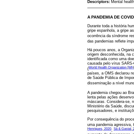
Descriptors:
Mental health
A PANDEMIA DE COVI
Durante toda a história hu
gripe espanhola, a gripe as
ocorrência da síndrome res
das pandemias reflete imp
Há poucos anos, a Organi
origem desconhecida, na c
identificada como uma doe
causada pelo vírus SARS-
World Health Organization [WH
(
países, a OMS declarou no
de Saúde Pública de Impor
disseminação a nível mundi
A pandemia chegou ao Bras
lenta pelas ações desenvo
máscaras. Considera-se, n
Ministério da Saúde, disc
pesquisadores, e instituiç
Por consequência do proc
uma pandemia agressiva, t
Henriques, 2020
Sá & Gastal, 
;