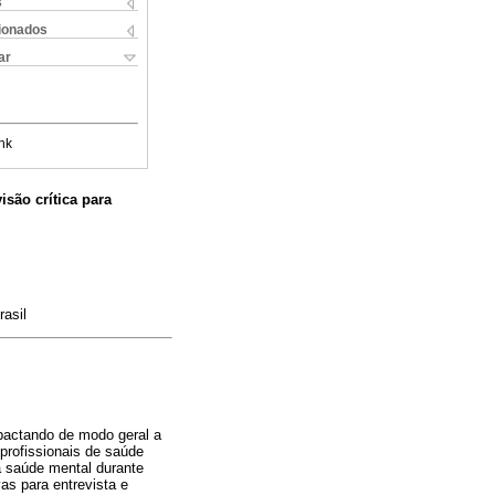
s
cionados
ar
nk
são crítica para
asil
mpactando de modo geral a
profissionais de saúde
a saúde mental durante
as para entrevista e