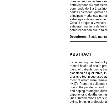
questionário sociodemográ
entrevistados 63 profissio
com renda de 1 a 2 salário
dados coletados, quatro ca
principais mudanças na ro
estratégias de enfrentame
Conclui-se que o vivencia
estiveram na linha de fren
compreendendo que o falar
Descritores:
Saúde mental;
ABSTRACT
Experiencing the death of p
mental health of health pr
dying of patients during th
classified as qualitative, 
analysis technique used as
most of whom were female 
n=17). From the collected d
during the pandemic and ma
and coping strategies duri
experiencing deaths during
lines. Interventions are s
dying, bringing professional