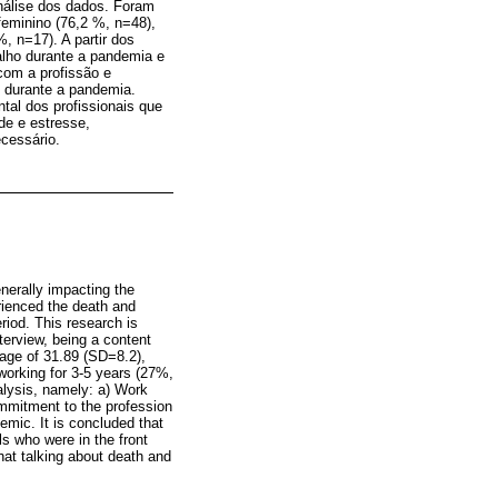
nálise dos dados. Foram
feminino (76,2 %, n=48),
, n=17). A partir dos
alho durante a pandemia e
com a profissão e
 durante a pandemia.
tal dos profissionais que
de e estresse,
cessário.
enerally impacting the
rienced the death and
riod. This research is
terview, being a content
 age of 31.89 (SD=8.2),
orking for 3-5 years (27%,
nalysis, namely: a) Work
ommitment to the profession
emic. It is concluded that
s who were in the front
hat talking about death and