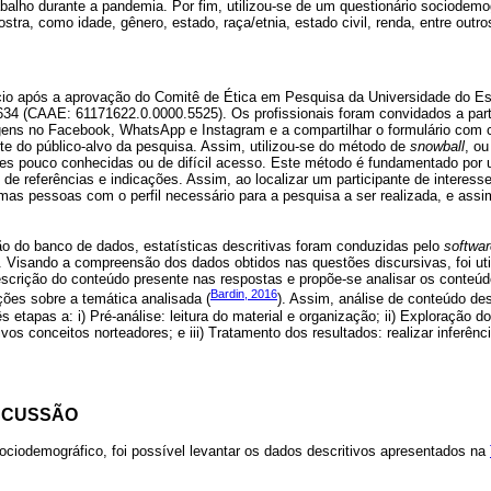
balho durante a pandemia. Por fim, utilizou-se de um questionário sociodem
tra, como idade, gênero, estado, raça/etnia, estado civil, renda, entre outro
ício após a aprovação do Comitê de Ética em Pesquisa da Universidade do E
634 (CAAE: 61171622.0.0000.5525). Os profissionais foram convidados a part
ens no Facebook, WhatsApp e Instagram e a compartilhar o formulário com c
te do público-alvo da pesquisa. Assim, utilizou-se do método de
snowball
, ou
es pouco conhecidas ou de difícil acesso. Este método é fundamentado por
e de referências e indicações. Assim, ao localizar um participante de interess
umas pessoas com o perfil necessário para a pesquisa a ser realizada, e as
ão do banco de dados, estatísticas descritivas foram conduzidas pelo
softwar
 Visando a compreensão dos dados obtidos nas questões discursivas, foi util
scrição do conteúdo presente nas respostas e propõe-se analisar os conteúdo
Bardin, 2016
ões sobre a temática analisada (
). Assim, análise de conteúdo de
s etapas a: i) Pré-análise: leitura do material e organização; ii) Exploração do
os conceitos norteadores; e iii) Tratamento dos resultados: realizar inferênc
SCUSSÃO
ociodemográfico, foi possível levantar os dados descritivos apresentados na