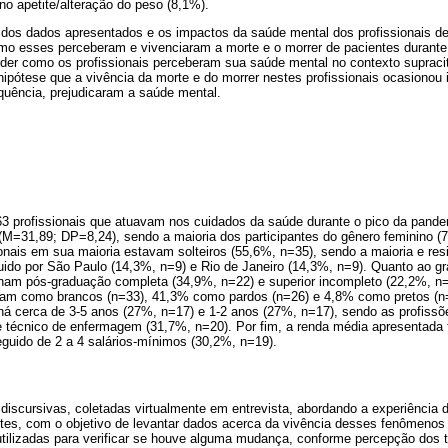
 no apetite/alteração do peso (8,1%).
 dos dados apresentados e os impactos da saúde mental dos profissionais d
o esses perceberam e vivenciaram a morte e o morrer de pacientes durante
r como os profissionais perceberam sua saúde mental no contexto supracit
pótese que a vivência da morte e do morrer nestes profissionais ocasionou i
quência, prejudicaram a saúde mental.
63 profissionais que atuavam nos cuidados da saúde durante o pico da pand
 (M=31,89; DP=8,24), sendo a maioria dos participantes do gênero feminino (
sionais em sua maioria estavam solteiros (55,6%, n=35), sendo a maioria e re
uido por São Paulo (14,3%, n=9) e Rio de Janeiro (14,3%, n=9). Quanto ao gr
inham pós-graduação completa (34,9%, n=22) e superior incompleto (22,2%, n=
am como brancos (n=33), 41,3% como pardos (n=26) e 4,8% como pretos (n=
 há cerca de 3-5 anos (27%, n=17) e 1-2 anos (27%, n=17), sendo as profissõ
 técnico de enfermagem (31,7%, n=20). Por fim, a renda média apresentada fo
guido de 2 a 4 salários-mínimos (30,2%, n=19).
discursivas, coletadas virtualmente em entrevista, abordando a experiência 
ntes, com o objetivo de levantar dados acerca da vivência desses fenômenos
ilizadas para verificar se houve alguma mudança, conforme percepção dos t