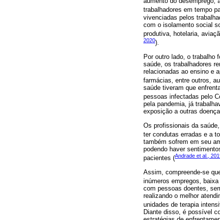
aumento do desemprego, a e
trabalhadores em tempo par
vivenciadas pelos trabalh
com o isolamento social s
produtiva, hotelaria, avia
2020
).
Por outro lado, o trabalho 
saúde, os trabalhadores r
relacionadas ao ensino e
farmácias, entre outros, 
saúde tiveram que enfrenta
pessoas infectadas pelo Co
pela pandemia, já trabalh
exposição a outras doenças
Os profissionais da saúde
ter condutas erradas e a t
também sofrem em seu ambie
podendo haver sentimentos
Andrade et al., 20
pacientes (
Assim, compreende-se que 
inúmeros empregos, baixa 
com pessoas doentes, sem
realizando o melhor atendi
unidades de terapia intens
Diante disso, é possível c
estratégias de enfrentamen