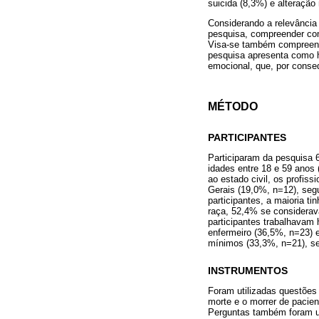
suicida (8,3%) e alteração
Considerando a relevância
pesquisa, compreender com
Visa-se também compreende
pesquisa apresenta como hi
emocional, que, por conse
MÉTODO
PARTICIPANTES
Participaram da pesquisa 
idades entre 18 e 59 anos
ao estado civil, os profis
Gerais (19,0%, n=12), seg
participantes, a maioria t
raça, 52,4% se considerav
participantes trabalhavam
enfermeiro (36,5%, n=23) e
mínimos (33,3%, n=21), se
INSTRUMENTOS
Foram utilizadas questões 
morte e o morrer de pacie
Perguntas também foram ut