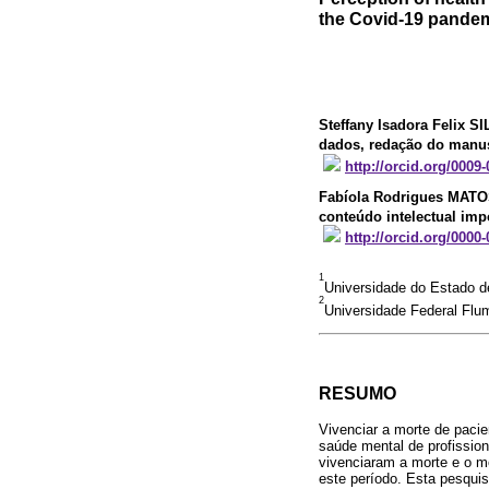
the Covid-19 pande
Steffany Isadora Felix S
dados, redação do manus
http://orcid.org/0009
Fabíola Rodrigues MAT
conteúdo intelectual imp
http://orcid.org/0000
1
Universidade do Estado d
2
Universidade Federal Flu
RESUMO
Vivenciar a morte de pacie
saúde mental de profissio
vivenciaram a morte e o m
este período. Esta pesquis