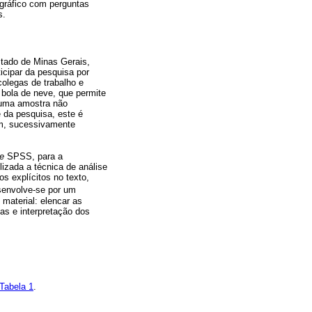
ográfico com perguntas
s.
stado de Minas Gerais,
icipar da pesquisa por
olegas de trabalho e
 bola de neve, que permite
 uma amostra não
e da pesquisa, este é
sim, sucessivamente
e
SPSS, para a
izada a técnica de análise
s explícitos no texto,
senvolve-se por um
 material: elencar as
ias e interpretação dos
Tabela 1
.