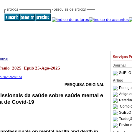
Serviços P
-0858
Journal
 Paulo 2025 Epub 25-Ago-2025
SciELO 
ph.2025.v28.573
Artigo
PESQUISA ORIGINAL
Portugu
Artigo 
issionais da saúde sobre saúde mental e
Referên
a de Covid-19
Como ci
SciELO 
Traduçã
Enviar e
 professionals on mental health and death in