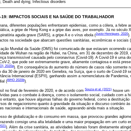
; Death and dying; Infectious disorders
D-19: IMPACTOS SOCIAIS E NA SAÚDE DO TRABALHADOR
mana, diferentes populações enfrentaram epidemias, como a cólera, a febre a
iática, a gripe de Hong Kong e a gripe das aves, por exemplo. Já no século XX
Justo-Henriques, 2020
piratória aguda grave (SARS), a gripe A e o vírus ebola (
)
actos na sociedade que abarcam questões sanitárias, econômicas e sociais (
zação Mundial da Saúde (OMS) foi comunicada de que estavam ocorrendo c
idade de Wuhan na região de Hubei, na China, em 31 de dezembro de 2019, q
nça transmissível causada pelo coronavírus (Covid-19). A Covid-19 é uma do
CoV-2, que pode ser extremamente grave, altamente contagiosa e está pres
O], 2020a
). Em consequência do aumento do número de casos não somente n
 dia 30 de janeiro de 2020 em Genebra, na Suíça, que o surto de Covid-19 
tância Internacional (ESPII), ganhando assim a nomenclatura de Pandemia, 
WHO 2020b
al (
).
Souza et al. (2021)
il no final de fevereiro de 2020, e de acordo com
houve um c
lvidas para o combate à doença, como o isolamento social, cuidado com a hi
o entanto, que houve algumas falhas do governo federal, como a destituição 
ursos de negacionismo quanto à gravidade da situação e discurso contrário 
ões nacionais e internacionais de saúde, agravando ainda mais a situação.
esso de globalização e do consumo em massa, que provocou grandes aglomer
razendo consigo uma alta letalidade e uma maior propagação em um curto e
2021
). Além da crise sanitária, as atividades laborais foram diretamente ating