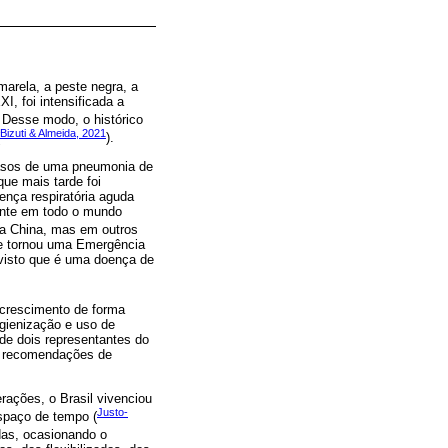
marela, a peste negra, a
I, foi intensificada a
. Desse modo, o histórico
Bizuti & Almeida, 2021
).
asos de uma pneumonia de
ue mais tarde foi
ença respiratória aguda
ente em todo o mundo
a China, mas em outros
se tornou uma Emergência
visto que é uma doença de
rescimento de forma
gienização e uso de
de dois representantes do
às recomendações de
ações, o Brasil vivenciou
Justo-
spaço de tempo (
idas, ocasionando o