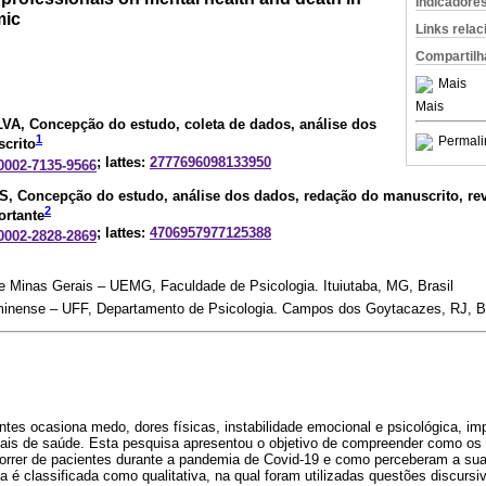
Indicadore
mic
Links rela
Compartilh
Mais
Mais
ILVA
, Concepção do estudo, coleta de dados, análise dos
1
Permali
crito
; lattes:
2777696098133950
-0002-7135-9566
OS
, Concepção do estudo, análise dos dados, redação do manuscrito, revi
2
ortante
; lattes:
4706957977125388
-0002-2828-2869
e Minas Gerais – UEMG, Faculdade de Psicologia. Ituiutaba, MG, Brasil
minense – UFF, Departamento de Psicologia. Campos dos Goytacazes, RJ, Br
ntes ocasiona medo, dores físicas, instabilidade emocional e psicológica, i
nais de saúde. Esta pesquisa apresentou o objetivo de compreender como os 
orrer de pacientes durante a pandemia de Covid-19 e como perceberam a su
a é classificada como qualitativa, na qual foram utilizadas questões discursiv