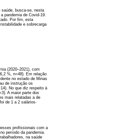
e saúde, busca-se, nesta
 a pandemia de Covid-19.
ado. Por fim, esta
nstabilidade e sobrecarga
emia (2020–2021), com
76,2 %, n=48). Em relação
sidente no estado de Minas
au de instrução os
14). No que diz respeito à
3). A maior parte dos
es mais relatadas a de
i de 1 a 2 salários-
desses profissionais com a
 no período da pandemia.
rabalhadores, na saúde