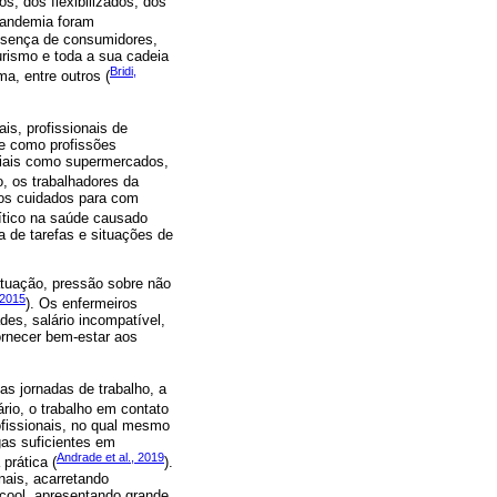
s, dos flexibilizados, dos
pandemia foram
resença de consumidores,
rismo e toda a sua cadeia
Bridi,
ma, entre outros (
ais, profissionais de
de como profissões
ciais como supermercados,
o, os trabalhadores da
dos cuidados para com
ítico na saúde causado
 de tarefas e situações de
tuação, pressão sobre não
 2015
). Os enfermeiros
es, salário incompatível,
ornecer bem-estar aos
s jornadas de trabalho, a
ário, o trabalho em contato
fissionais, no qual mesmo
gas suficientes em
Andrade et al., 2019
prática (
).
nais, acarretando
lcool, apresentando grande