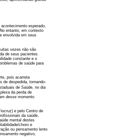
um acontecimento esperado,
 No entanto, em contexto
de envolvida em seus
muitas vezes não são
rda de seus pacientes.
lidade constante e o
 problemas de saúde para
te, pois acarreta
is de despedida, tornando-
staduais de Saúde, no dia
mplexa da perda de
lham desse momento
ocruz) e pelo Centro de
rofissionais da saúde,
saúde mental destes
tabilidade/choro e
ntração ou pensamento lento
pensamento negativo,