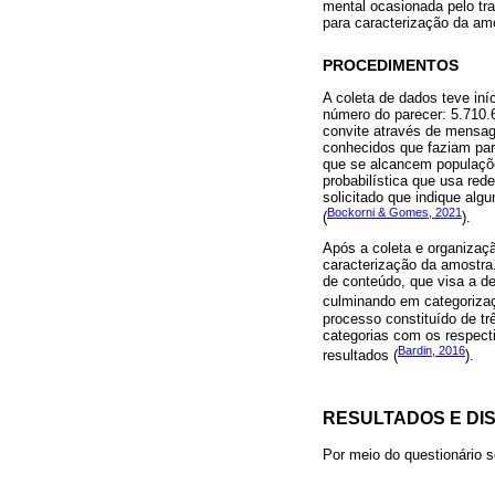
mental ocasionada pelo tra
para caracterização da amos
PROCEDIMENTOS
A coleta de dados teve in
número do parecer: 5.710.
convite através de mensag
conhecidos que faziam par
que se alcancem populaçõ
probabilística que usa red
solicitado que indique alg
Bockorni & Gomes, 2021
(
).
Após a coleta e organizaç
caracterização da amostra.
de conteúdo, que visa a de
culminando em categorizaç
processo constituído de trê
categorias com os respectiv
Bardin, 2016
resultados (
).
RESULTADOS E DI
Por meio do questionário s