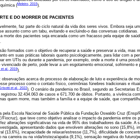
Meleiro, 2015
 química (
).
ORTE E DO MORRER DE PACIENTES
avelmente, faz parte do ciclo natural da vida dos seres vivos. Embora seja 
esse assunto como um tabu, evitando e excluindo-o das conversas cotidianas.
ue a morte dos pacientes seja encarada como um fracasso pela equipe de saú
.
 são formados com o objetivo de recuperar a saúde e preservar a vida, mas 
nto em suas práticas laborais quanto psicologicamente, para lidar com a pe
ar em UTIs ou durante a pandemia, por exemplo, onde a morte é uma possibi
é vivenciado de perto, pode levar a um esgotamento emocional, sofrimento e
 et al., 2019
).
z observações acerca do processo de elaboração de luto e experiência de mor
nesse processo como o contato físico, cerimônias fúnebres tradicionais e ritua
Grisotti et al., 2022
). O cenário da pandemia no Brasil, segundo as Secretarias E
s registrou 32.434.063 de casos e 671.700 de óbitos. Portanto, a vivência co
enas quem morre, mas também a família e a equipe de saúde, que comparti
 pela Escola Nacional de Saúde Pública da Fundação Oswaldo Cruz (Ensp/Fi
Fiocruz), que teve como objetivo analisar o impacto da pandemia entre os p
fez alterações significativas na vida de 95% dos trabalhadores da saúde. A 
nvestigada, apresentando dados que envolvem alterações no sono (15,8%), irri
ral (13,6%), incapacidade de relaxar/estresse (11,7%), dificuldade de conce
o na carreira ou na vida/tristeza/apatia (9,1%), sensação negativa do futuro/