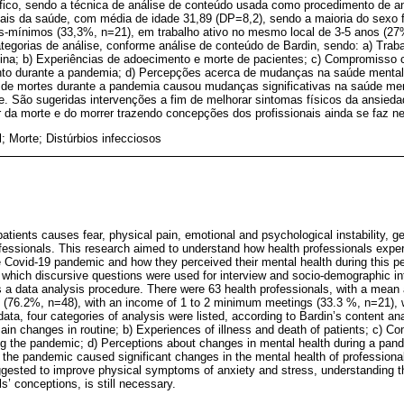
fico, sendo a técnica de análise de conteúdo usada como procedimento de a
nais da saúde, com média de idade 31,89 (DP=8,2), sendo a maioria do sexo 
s-mínimos (33,3%, n=21), em trabalho ativo no mesmo local de 3-5 anos (27%
tegorias de análise, conforme análise de conteúdo de Bardin, sendo: a) Trab
tina; b) Experiências de adoecimento e morte de pacientes; c) Compromisso 
nto durante a pandemia; d) Percepções acerca de mudanças na saúde mental
r de mortes durante a pandemia causou mudanças significativas na saúde men
te. São sugeridas intervenções a fim de melhorar sintomas físicos da ansieda
 da morte e do morrer trazendo concepções dos profissionais ainda se faz ne
 Morte; Distúrbios infecciosos
atients causes fear, physical pain, emotional and psychological instability, g
ofessionals. This research aimed to understand how health professionals expe
e Covid-19 pandemic and how they perceived their mental health during this pe
in which discursive questions were used for interview and socio-demographic in
 a data analysis procedure. There were 63 health professionals, with a mean
(76.2%, n=48), with an income of 1 to 2 minimum meetings (33.3 %, n=21), w
ata, four categories of analysis were listed, according to Bardin’s content a
in changes in routine; b) Experiences of illness and death of patients; c) C
ng the pandemic; d) Perceptions about changes in mental health during a pand
 the pandemic caused significant changes in the mental health of professional
uggested to improve physical symptoms of anxiety and stress, understanding t
s’ conceptions, is still necessary.