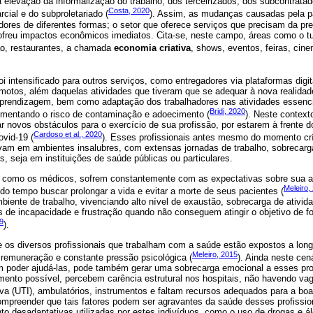
levação da informalização do trabalho, dos terceirizados, dos subcontratado
Costa, 2020
cial e do subproletariado (
). Assim, as mudanças causadas pela 
adores de diferentes formas; o setor que oferece serviços que precisam da p
ofreu impactos econômicos imediatos. Cita-se, neste campo, áreas como o tu
ção, restaurantes, a chamada
economia criativa
, shows, eventos, feiras, cine
foi intensificado para outros serviços, como entregadores via plataformas digit
emotos, além daquelas atividades que tiveram que se adequar à nova realida
 aprendizagem, bem como adaptação dos trabalhadores nas atividades essen
Bridi, 2020
aumentando o risco de contaminação e adoecimento (
). Neste context
r novos obstáculos para o exercício de sua profissão, por estarem à frente 
Cardoso et al., 2020
vid-19 (
). Esses profissionais antes mesmo do momento cr
avam em ambientes insalubres, com extensas jornadas de trabalho, sobrecarga
, seja em instituições de saúde públicas ou particulares.
, como os médicos, sofrem constantemente com as expectativas sobre sua a
Meleiro,
odo tempo buscar prolongar a vida e evitar a morte de seus pacientes (
nte de trabalho, vivenciando alto nível de exaustão, sobrecarga de atividad
 de incapacidade e frustração quando não conseguem atingir o objetivo de f
19
).
os diversos profissionais que trabalham com a saúde estão expostos a longa
Meleiro, 2015
remuneração e constante pressão psicológica (
). Ainda neste cen
 poder ajudá-las, pode também gerar uma sobrecarga emocional a esses pro
mento possível, percebem carência estrutural nos hospitais, não havendo va
iva (UTI), ambulatórios, instrumentos e faltam recursos adequados para a boa 
ompreender que tais fatores podem ser agravantes da saúde desses profissio
to desadaptativas utilizadas por estes indivíduos, como o uso de drogas e á