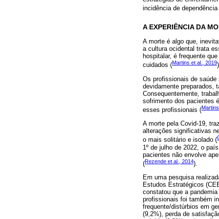
incidência de dependência
A EXPERIÊNCIA DA M
A morte é algo que, inevit
a cultura ocidental trata 
hospitalar, é frequente q
Martins et al., 2019
cuidados (
)
Os profissionais de saúde
devidamente preparados, ta
Consequentemente, trabalh
sofrimento dos pacientes 
Martins
esses profissionais (
A morte pela Covid-19, tra
alterações significativas 
o mais solitário e isolado (
1º de julho de 2022, o paí
pacientes não envolve ap
Rezende et al., 2014
(
).
Em uma pesquisa realizada
Estudos Estratégicos (CEE/
constatou que a pandemia 
profissionais foi também i
frequente/distúrbios em ge
(9,2%), perda de satisfaçã