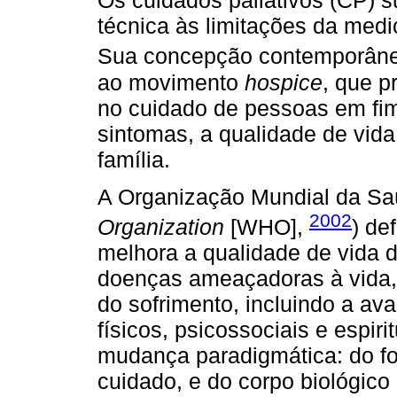
Os cuidados paliativos (CP) s
técnica às limitações da medic
Sua concepção contemporâne
ao movimento
hospice
, que 
no cuidado de pessoas em fim 
sintomas, a qualidade de vida
família.
A Organização Mundial da Sa
2002
Organization
[WHO],
) de
melhora a qualidade de vida d
doenças ameaçadoras à vida, 
do sofrimento, incluindo a av
físicos, psicossociais e espir
mudança paradigmática: do fo
cuidado, e do corpo biológico 