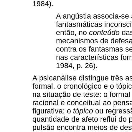
1984).
A angústia associa-se
fantasmáticas inconsc
então, no
conteúdo
das
mecanismos de defesa 
contra os fantasmas s
nas características fo
1984, p. 26).
A psicanálise distingue três 
formal, o cronológico e o tóp
na situação de teste: o form
racional e conceitual ao pen
figurativa; o
tópico
ou regressã
quantidade de afeto reflui do 
pulsão encontra meios de desc