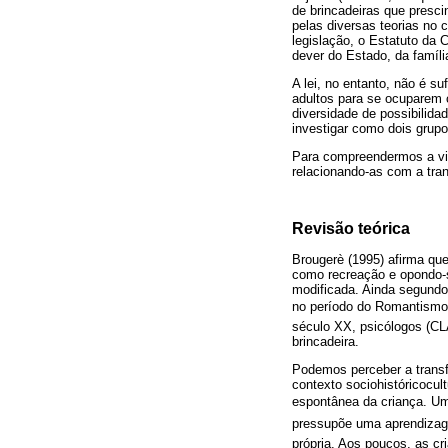
de brincadeiras que presci
pelas diversas teorias no 
legislação, o Estatuto da 
dever do Estado, da famíli
A lei, no entanto, não é s
adultos para se ocuparem 
diversidade de possibilida
investigar como dois grupo
Para compreendermos a vivê
relacionando-as com a tran
Revisão teórica
Brougerè (1995) afirma que
como recreação e opondo-s
modificada. Ainda segundo
no período do Romantismo: 1
século XX, psicólogos (C
brincadeira.
Podemos perceber a transf
contexto sociohistóricocu
espontânea da criança. Um 
pressupõe uma aprendizagem
própria. Aos poucos, as cr