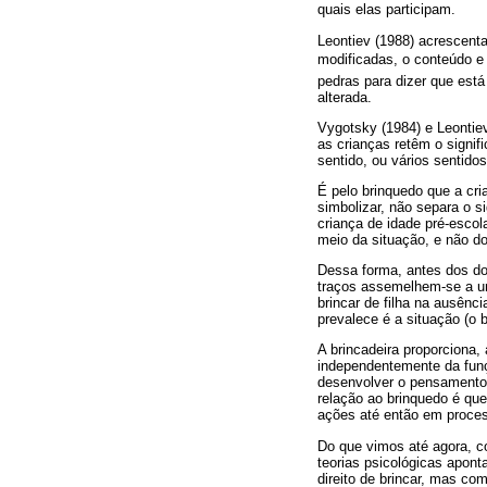
quais elas participam.
Leontiev (1988) acrescent
modificadas, o conteúdo e
pedras para dizer que está
alterada.
Vygotsky (1984) e Leontie
as crianças retêm o signi
sentido, ou vários sentidos
É pelo brinquedo que a cr
simbolizar, não separa o s
criança de idade pré-escol
meio da situação, e não do
Dessa forma, antes dos do
traços assemelhem-se a um 
brincar de filha na ausênc
prevalece é a situação (o b
A brincadeira proporciona, 
independentemente da função
desenvolver o pensamento 
relação ao brinquedo é qu
ações até então em proce
Do que vimos até agora, co
teorias psicológicas apont
direito de brincar, mas c