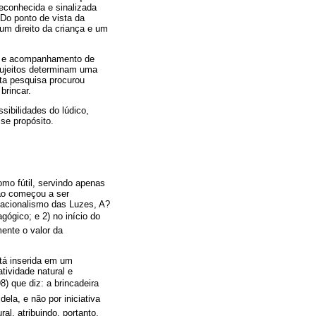
reconhecida e sinalizada
 Do ponto de vista da
 um direito da criança e um
ial e acompanhamento de
sujeitos determinam uma
sta pesquisa procurou
brincar.
sibilidades do lúdico,
sse propósito.
omo fútil, servindo apenas
ção começou a ser
Racionalismo das Luzes, A?
gógico; e 2) no início do
nte o valor da
tá inserida em um
tividade natural e
 que diz: a brincadeira
ela, e não por iniciativa
l, atribuindo, portanto,