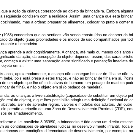
a que a ação da criança corresponde ao objeto da brincadeira. Embora algu
 a seqüência condizem com a realidade. Assim, uma criança que está brincand
 cozinhando, mas a ordem: preparar os alimentos, colocar no prato e comer n
v (1988) concordam que os sentidos vão sendo construídos no decorrer da br
ficado do objeto (suas propriedades e os modos de uso compartilhados por to
 durante a brincadeira.
iança aprende a agir cognitivamente. A criança, até mais ou menos dois anos
ignificado da ação, da percepção do objeto; depende, assim, das característi
ar, começa a existir uma separação entre significado e percepção imediata do
 objeto em si.
is anos, aproximadamente, a criança não consegue brincar de filha se não t
bebê, pois está presa a estes traços, e não ao brincar de filha em si. Post
ia de um objeto que lhe dê indicativos de humano: um pedaço de madeira pode
rincar de filha), e não o objeto em si (o pedaço de madeira).
ainda, às crianças a livre substituição (capacidade de substituir um objeto pel
 real do objeto), o que lhes possibilita atingir uma definição funcional de c
abstrato, além de aprender regras, valores e modelos dos adultos. Um outr
e ele permite a criação de uma Zona de Desenvolvimento Proximal (ZDP), em
ssos de amadurecimento.
nforme a Lei brasileira 8.069/90, a brincadeira é tida como um direito essenci
am as contribuições de atividades lúdicas no desenvolvimento infantil. Toda 
omo crianças em condições diferenciadas de desenvolvimento, por exemplo, m