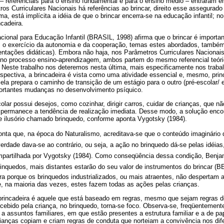
– referenciais para o ensino fundamental e para o ensino médio – entraram 
os Curriculares Nacionais há referências ao brincar, direito esse assegurado
a, está implícita a idéia de que o brincar encerra-se na educação infantil; n
cadeira.
acional para Educação Infantil (BRASIL, 1998) afirma que o brincar é important
s, o exercício da autonomia e da cooperação, temas estes abordados, també
ientações didáticas). Embora não haja, nos Parâmetros Curriculares Nacionais
a no processo ensino-aprendizagem, ambos partem do mesmo referencial teóric
. Neste trabalho nos deteremos nesta última, mais especificamente nos traba
spectiva, a brincadeira é vista como uma atividade essencial e, mesmo, prin
 ela prepara o caminho de transição de um estágio para o outro (pré-escolar/ 
ortantes mudanças no desenvolvimento psíquico.
olar possui desejos, como cozinhar, dirigir carros, cuidar de crianças, que 
permanece a tendência de realização imediata. Desse modo, a solução encont
 ilusório chamado brinquedo, conforme aponta Vygotsky (1984).
nta que, na época do Naturalismo, acreditava-se que o conteúdo imaginário
verdade dava-se ao contrário, ou seja, a ação no brinquedo dá-se pelas idéia
partilhada por Vygotsky (1984). Como conseqüência dessa condição, Benjam
inquedos, mais distantes estarão do seu valor de instrumentos do brincar (
a porque os brinquedos industrializados, ou mais atraentes, não despertam 
e, na maioria das vezes, estes fazem todas as ações pelas crianças.
brincadeira é aquele que está baseado em regras, mesmo que sejam regras 
cebido pela criança, no brinquedo, torna-se foco. Observa-se, freqüentement
a assuntos familiares, em que estão presentes a estrutura familiar e a de papé
ianças copiam e criam regras de conduta que norteiam a convivência nos dif