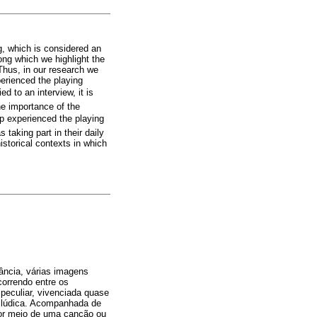
g, which is considered an
ong which we highlight the
 Thus, in our research we
perienced the playing
ed to an interview, it is
he importance of the
oup experienced the playing
 taking part in their daily
storical contexts in which
ância, várias imagens
correndo entre os
eculiar, vivenciada quase
e lúdica. Acompanhada de
 por meio de uma canção ou