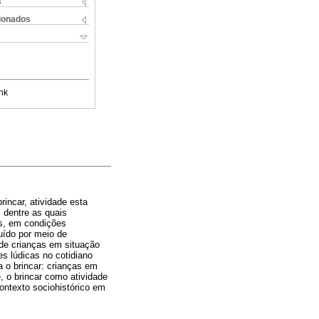
s
cionados
nk
rincar, atividade esta
 dentre as quais
as, em condições
uído por meio de
 de crianças em situação
es lúdicas no cotidiano
 o brincar: crianças em
 o brincar como atividade
ontexto sociohistórico em