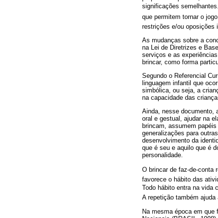
significações semelhantes.
que permitem tornar o jogo 
restrições e/ou oposições 
As mudanças sobre a conce
na Lei de Diretrizes e Bas
serviços e as experiências
brincar, como forma partic
Segundo o Referencial Curr
linguagem infantil que oco
simbólica, ou seja, a crian
na capacidade das crianças
Ainda, nesse documento, a
oral e gestual, ajudar na 
brincam, assumem papéis s
generalizações para outras
desenvolvimento da identi
que é seu e aquilo que é d
personalidade.
O brincar de faz-de-conta 
favorece o hábito das ativ
Todo hábito entra na vida
A repetição também ajuda a
Na mesma época em que foi 