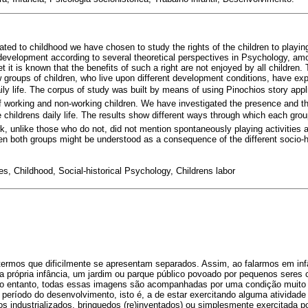
ted to childhood we have chosen to study the rights of the children to playin
ir development according to several theoretical perspectives in Psychology, am
et it is known that the benefits of such a right are not enjoyed by all children.
w groups of children, who live upon different development conditions, have ex
daily life. The corpus of study was built by means of using Pinochios story appli
of working and non-working children. We have investigated the presence and t
se childrens daily life. The results show different ways through which each gr
rk, unlike those who do not, did not mention spontaneously playing activities as
een both groups might be understood as a consequence of the different socio-hi
es, Childhood, Social-historical Psychology, Childrens labor
 termos que dificilmente se apresentam separados. Assim, ao falarmos em inf
 própria infância, um jardim ou parque público povoado por pequenos seres 
o entanto, todas essas imagens são acompanhadas por uma condição muito p
período do desenvolvimento, isto é, a de estar exercitando alguma atividad
os industrializados, brinquedos (re)inventados) ou simplesmente exercitada