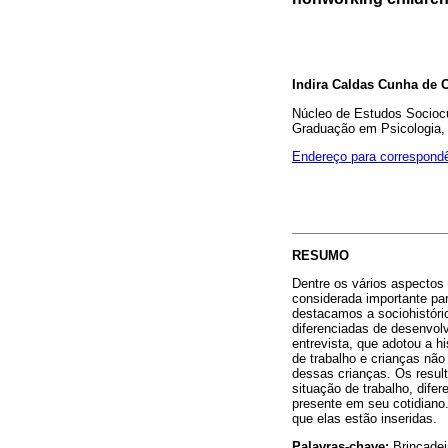
Indira Caldas Cunha de O
Núcleo de Estudos Sociocu
Graduação em Psicologia
Endereço para correspond
RESUMO
Dentre os vários aspectos l
considerada importante pa
destacamos a sociohistóri
diferenciadas de desenvolv
entrevista, que adotou a 
de trabalho e crianças não
dessas crianças. Os resul
situação de trabalho, dif
presente em seu cotidiano.
que elas estão inseridas.
Palavras-chave:
Brincadeir