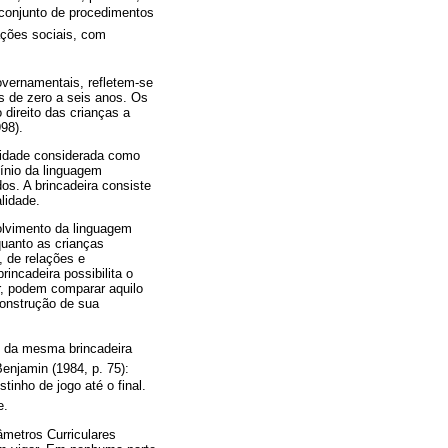
m conjunto de procedimentos
rações sociais, com
overnamentais, refletem-se
s de zero a seis anos. Os
 direito das crianças a
98).
ividade considerada como
mínio da linguagem
dos. A brincadeira consiste
lidade.
olvimento da linguagem
quanto as crianças
 de relações e
incadeira possibilita o
r, podem comparar aquilo
construção de sua
o da mesma brincadeira
Benjamin (1984, p. 75):
nho de jogo até o final.
e.
âmetros Curriculares