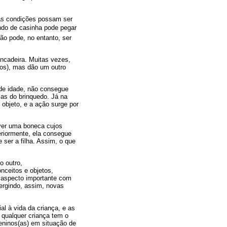
mas condições possam ser
o de casinha pode pegar
ão pode, no entanto, ser
incadeira. Muitas vezes,
dos), mas dão um outro
 de idade, não consegue
cas do brinquedo. Já na
 objeto, e a ação surge por
iver uma boneca cujos
eriormente, ela consegue
 ser a filha. Assim, o que
o outro,
onceitos e objetos,
o aspecto importante com
ergindo, assim, novas
al à vida da criança, e as
e qualquer criança tem o
eninos(as) em situação de