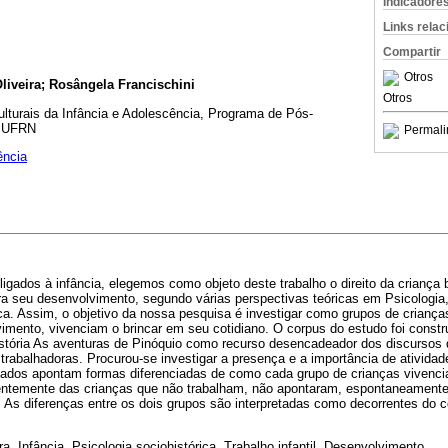
Indicadore
Links rela
Compartir
Otros
liveira; Rosângela Francischini
Otros
lturais da Infância e Adolescência, Programa de Pós-
, UFRN
Permali
ência
igados à infância, elegemos como objeto deste trabalho o direito da criança b
ra seu desenvolvimento, segundo várias perspectivas teóricas em Psicologia,
ca. Assim, o objetivo da nossa pesquisa é investigar como grupos de crianç
imento, vivenciam o brincar em seu cotidiano. O corpus do estudo foi constr
história As aventuras de Pinóquio como recurso desencadeador dos discursos
 trabalhadoras. Procurou-se investigar a presença e a importância de atividad
tados apontam formas diferenciadas de como cada grupo de crianças vivencia
erentemente das crianças que não trabalham, não apontaram, espontaneamente,
 As diferenças entre os dois grupos são interpretadas como decorrentes do c
a, Infância, Psicologia sociohistórica, Trabalho infantil, Desenvolvimento.