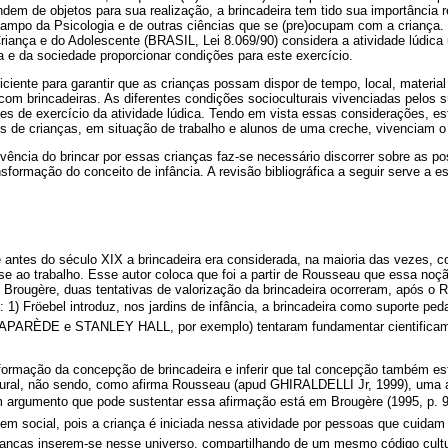
ndem de objetos para sua realização, a brincadeira tem tido sua importância 
campo da Psicologia e de outras ciências que se (pre)ocupam com a criança.
Criança e do Adolescente (BRASIL, Lei 8.069/90) considera a atividade lúdica
a e da sociedade proporcionar condições para este exercício.
uficiente para garantir que as crianças possam dispor de tempo, local, mater
com brincadeiras. As diferentes condições socioculturais vivenciadas pelos 
des de exercício da atividade lúdica. Tendo em vista essas considerações, e
s de crianças, em situação de trabalho e alunos de uma creche, vivenciam o 
ncia do brincar por essas crianças faz-se necessário discorrer sobre as pos
sformação do conceito de infância. A revisão bibliográfica a seguir serve a e
 antes do século XIX a brincadeira era considerada, na maioria das vezes, c
e ao trabalho. Esse autor coloca que foi a partir de Rousseau que essa no
 Brougère, duas tentativas de valorização da brincadeira ocorreram, após o 
) Fröebel introduz, nos jardins de infância, a brincadeira como suporte peda
LAPARÈDE e STANLEY HALL, por exemplo) tentaram fundamentar cientificame
ormação da concepção de brincadeira e inferir que tal concepção também es
ltural, não sendo, como afirma Rousseau (apud GHIRALDELLI Jr, 1999), uma a
argumento que pode sustentar essa afirmação está em Brougère (1995, p. 98)
 social, pois a criança é iniciada nessa atividade por pessoas que cuidam d
ianças inserem-se nesse universo, compartilhando de um mesmo código cultura