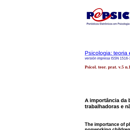
Psicologia: teoria 
versión impresa
ISSN
1516-
Psicol. teor. prat. v.5 n
A importância da 
trabalhadoras e n
The importance of pl
nonworking childre