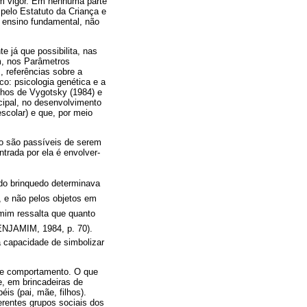
em vigor. Em nenhuma parte
 pelo Estatuto da Criança e
o ensino fundamental, não
e já que possibilita, nas
m, nos Parâmetros
, referências sobre a
o: psicologia genética e a
lhos de Vygotsky (1984) e
cipal, no desenvolvimento
escolar) e que, por meio
não são passíveis de serem
rada por ela é envolver-
 do brinquedo determinava
s, e não pelos objetos em
im ressalta que quanto
BENJAMIM, 1984, p. 70).
a capacidade de simbolizar
de comportamento. O que
e, em brincadeiras de
is (pai, mãe, filhos).
erentes grupos sociais dos