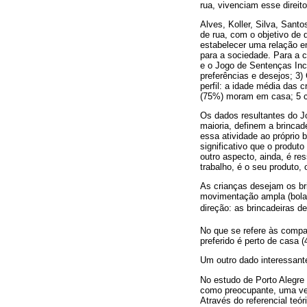
rua, vivenciam esse dire
Alves, Koller, Silva, Sant
de rua, com o objetivo de d
estabelecer uma relação en
para a sociedade. Para a c
e o Jogo de Sentenças Inco
preferências e desejos; 3
perfil: a idade média das 
(75%) moram em casa; 5 c
Os dados resultantes do J
maioria, definem a brincad
essa atividade ao próprio 
significativo que o produ
outro aspecto, ainda, é re
trabalho, é o seu produto, 
As crianças desejam os br
movimentação ampla (bola, 
direção: as brincadeiras d
No que se refere às comp
preferido é perto de casa 
Um outro dado interessant
No estudo de Porto Alegre
como preocupante, uma vez 
Através do referencial teó