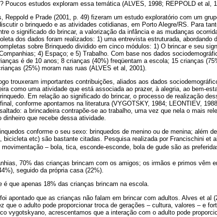
ito? Poucos estudos exploram essa temática (ALVES, 1998; REPPOLD et al, 
os, Reppold e Prade (2001, p. 49) fizeram um estudo exploratório com um gru
iscutir o brinquedo e as atividades cotidianas, em Porto Alegre/RS. Para tant
tre o significado do brincar, a valorização da infância e as mudanças ocorrid
oleta dos dados foram realizados: 1) uma entrevista estruturada, abordando
mpletas sobre Brinquedo dividido em cinco módulos: 1) O brincar e seu sign
) Companhias; 4) Espaço; e 5) Trabalho. Com base nos dados sociodemográfic
crianças é de 10 anos; 8 crianças (40%) freqüentam a escola; 15 crianças (75
rianças (25%) moram nas ruas (ALVES et al, 2001).
ogo trouxeram importantes contribuições, aliados aos dados sociodemográfic
eira como uma atividade que está associada ao prazer, à alegria, ao bem-est
brinquedo. Em relação ao significado do brincar, o processo de realização des
to final, conforme apontamos na literatura (VYGOTSKY, 1984; LEONTIEV, 1
ssaltado: a brincadeira contrapõe-se ao trabalho, uma vez que nela o mais rel
o dinheiro que recebe dessa atividade.
inquedos conforme o seu sexo: brinquedos de menino ou de menina; além de
bicicleta etc) são bastante citadas. Pesquisa realizada por Francischini et
e movimentação – bola, tica, esconde-esconde, bola de gude são as preferida
anhias, 70% das crianças brincam com os amigos; os irmãos e primos vêm e
(44%), seguido da própria casa (22%).
e é que apenas 18% das crianças brincam na escola.
 foi apontado que as crianças não falam em brincar com adultos. Alves et al
que o adulto pode proporcionar troca de gerações – cultura, valores – e forti
rico vygotskyano, acrescentamos que a interação com o adulto pode proporci