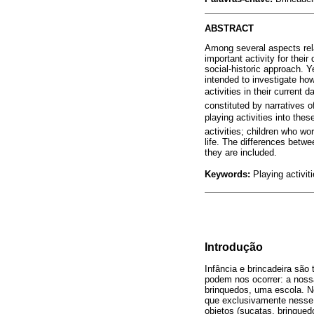
ABSTRACT
Among several aspects rela
important activity for the
social-historic approach. Y
intended to investigate ho
activities in their current 
constituted by narratives 
playing activities into the
activities; children who wo
life. The differences betw
they are included.
Keywords:
Playing activiti
Introdução
Infância e brincadeira são
podem nos ocorrer: a nossa
brinquedos, uma escola. N
que exclusivamente nesse 
objetos (sucatas, brinqued