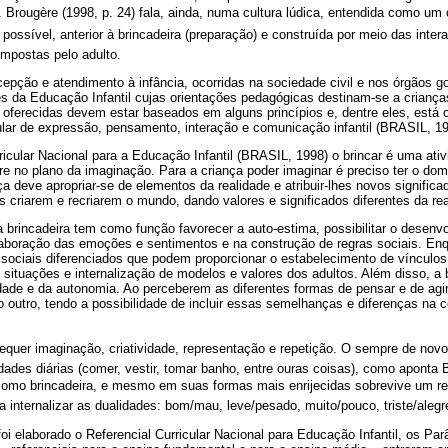
 Brougère (1998, p. 24) fala, ainda, numa cultura lúdica, entendida como u
possível, anterior à brincadeira (preparação) e construída por meio das inte
impostas pelo adulto.
pção e atendimento à infância, ocorridas na sociedade civil e nos órgãos g
es da Educação Infantil cujas orientações pedagógicas destinam-se a criança
 oferecidas devem estar baseados em alguns princípios e, dentre eles, está o
ular de expressão, pensamento, interação e comunicação infantil (BRASIL, 19
icular Nacional para a Educação Infantil (BRASIL, 1998) o brincar é uma at
rre no plano da imaginação. Para a criança poder imaginar é preciso ter o do
ça deve apropriar-se de elementos da realidade e atribuir-lhes novos significa
 criarem e recriarem o mundo, dando valores e significados diferentes da rea
 brincadeira tem como função favorecer a auto-estima, possibilitar o desenv
elaboração das emoções e sentimentos e na construção de regras sociais. En
ociais diferenciados que podem proporcionar o estabelecimento de vínculos,
 situações e internalização de modelos e valores dos adultos. Além disso, a br
dade e da autonomia. Ao perceberem as diferentes formas de pensar e de agi
o outro, tendo a possibilidade de incluir essas semelhanças e diferenças na 
requer imaginação, criatividade, representação e repetição. O sempre de nov
idades diárias (comer, vestir, tomar banho, entre ouras coisas), como aponta 
 como brincadeira, e mesmo em suas formas mais enrijecidas sobrevive um resti
 internalizar as dualidades: bom/mau, leve/pesado, muito/pouco, triste/alegr
elaborado o Referencial Curricular Nacional para Educação Infantil, os Par