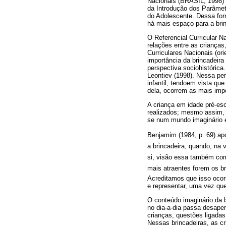
Nacionais (BRASIL, 1998) 
da Introdução dos Parâmetr
do Adolescente. Dessa form
há mais espaço para a brin
O Referencial Curricular N
relações entre as criança
Curriculares Nacionais (or
importância da brincadeir
perspectiva sociohistórica
Leontiev (1998). Nessa per
infantil, tendoem vista que
dela, ocorrem as mais imp
A criança em idade pré-esc
realizados; mesmo assim, 
se num mundo imaginário e
Benjamim (1984, p. 69) apo
a brincadeira, quando, na 
si, visão essa também com
mais atraentes forem os br
Acreditamos que isso ocorr
e representar, uma vez qu
O conteúdo imaginário da 
no dia-a-dia passa desaper
crianças, questões ligadas 
Nessas brincadeiras, as cr