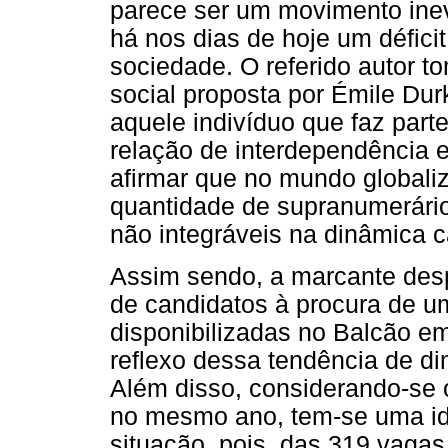
parece ser um movimento inevi
há nos dias de hoje um défici
sociedade. O referido autor t
social proposta por Émile Du
aquele indivíduo que faz par
relação de interdependência 
afirmar que no mundo global
quantidade de supranumerários
não integráveis na dinâmica ca
Assim sendo, a marcante desp
de candidatos à procura de 
disponibilizadas no Balcão 
reflexo dessa tendência de di
Além disso, considerando-se 
no mesmo ano, tem-se uma id
situação, pois, das 319 vagas