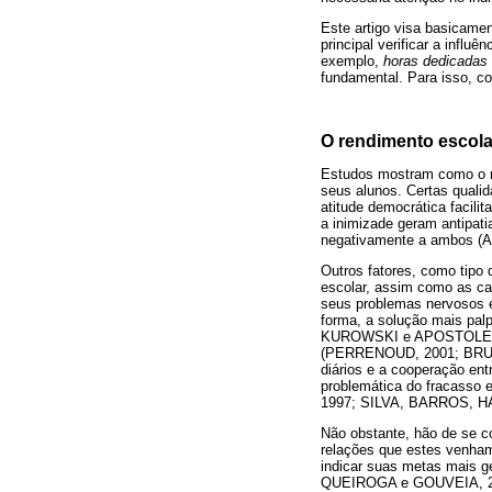
Este artigo visa basicame
principal verificar a influ
exemplo,
horas dedicadas 
fundamental. Para isso, co
O rendimento escola
Estudos mostram como o re
seus alunos. Certas qualid
atitude democrática facil
a inimizade geram antipat
negativamente a ambos 
Outros fatores, como tipo 
escolar, assim como as car
seus problemas nervosos e
forma, a solução mais pal
KUROWSKI e APOSTOLERIS, 
(PERRENOUD, 2001; BRUNER
diários e a cooperação en
problemática do fracasso
1997; SILVA, BARROS, H
Não obstante, hão de se c
relações que estes venha
indicar suas metas mais g
QUEIROGA e GOUVEIA, 2001