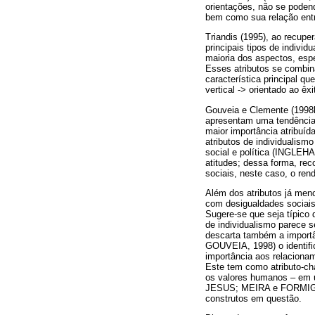
orientações, não se poden
bem como sua relação entr
Triandis (1995), ao recupe
principais tipos de individ
maioria dos aspectos, es
Esses atributos se combin
característica principal qu
vertical -> orientado ao êxi
Gouveia e Clemente (1998b
apresentam uma tendência 
maior importância atribuíd
atributos de individualism
social e política (INGLEH
atitudes; dessa forma, rec
sociais, neste caso, o ren
Além dos atributos já menci
com desigualdades sociais
Sugere-se que seja típico
de individualismo parece 
descarta também a importâ
GOUVEIA, 1998) o identific
importância aos relacionam
Este tem como atributo-ch
os valores humanos – em
JESUS; MEIRA e FORMIGA, 
construtos em questão.