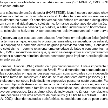
do ignorar a possibilidade de coexistência das duas (SCHWARTZ, 1990, SIN
e esses atributos.
rar a clássica dimensão de poder (HOFSTEDE), identifi ca dois atributos-chav
ualismo e coletivismo: horizontal e vertical. O atributo horizontal sugere que 
pecialmente no
status
. O conceito vertical põe ênfase em aceitar a desigualdade
am com o individualismo e coletivismo, formando quatro tipos de orientaçã
e melhor descreve a pessoa que o adota, a saber: individualismo horizontal-> 
to; coletivismo horizontal -> ser cooperativo; coletivismo vertical -> ser servid
) observam que pessoas com atitudes favoráveis em relação ao êxito (individ
a ter mais amigos; enquanto o grau das amizades, se superficial ou estável,
a à cooperação e harmonia dentro do grupo (coletivismo horizontal). Considera
o e coletivismo – permite relacionar uma variedade de fatos e pensamentos na
ART, 1991), sabendo-se ainda que, quando se deseja explicar comportamentos
onhecer a natureza atitudinal destes construtos pode implicar a explicação 
dimento escolar.
onados, Triandis (1995) identifi ca o protoindividualismo. Este é importante p
 e econômicas, como no caso do Brasil. Esta dimensão tem como atributo-ch
 das sociedades em que as pessoas realizam suas atividades com independên
ser uma forma de sobreviver, e não de se relacionar com outras pessoas (G
ncia que o construto individualismo expressivo possa ter neste contexto. P
a como típico da América hispânica: no âmbito da estrutura social, enfoca 
entos, principalmente o familiar e o da comunidade local, desestimando as o
ave ser expressivo. Essas dimensões do individualismo já foram correlacion
 uma pesquisa com uma amostra de brasileiros (GOUVEIA e ANDRADE, 2
2002), obtendo resultados satisfatórios, na medida em que se pode conhe