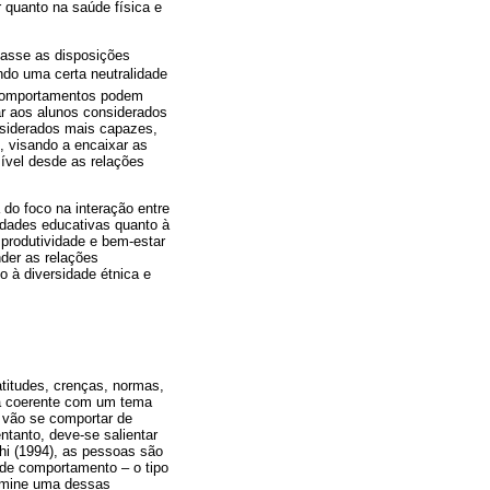
 quanto na saúde física e
vasse as disposições
o uma certa neutralidade
s comportamentos podem
r aos alunos considerados
nsiderados mais capazes,
, visando a encaixar as
sível desde as relações
 do foco na interação entre
dades educativas quanto à
produtividade e bem-estar
nder as relações
o à diversidade étnica e
atitudes, crenças, normas,
ma coerente com um tema
l vão se comportar de
ntanto, deve-se salientar
hi (1994), as pessoas são
 de comportamento – o tipo
omine uma dessas