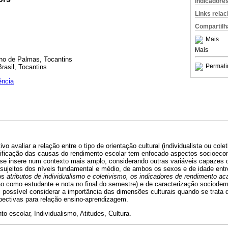
Indicadore
Links rela
Compartilh
Mais
Mais
ano de Palmas, Tocantins
Permali
rasil, Tocantins
ência
vo avaliar a relação entre o tipo de orientação cultural (individualista ou colet
ntificação das causas do rendimento escolar tem enfocado aspectos socioeco
a se insere num contexto mais amplo, considerando outras variáveis capazes
sujeitos dos níveis fundamental e médio, de ambos os sexos e de idade entr
os
atributos de individualismo e coletivismo, os indicadores de rendimento a
o como estudante e nota no final do semestre) e de caracterização sociode
i possível considerar a importância das dimensões culturais quando se trata 
pectivas para relação ensino-aprendizagem.
 escolar, Individualismo, Atitudes, Cultura.