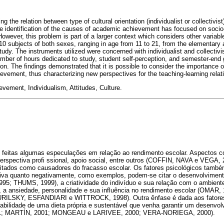
ng the relation between type of cultural orientation (individualist or collectivi
e identification of the causes of academic achievement has focused on soci
owever, this problem is part of a larger context which considers other variabl
710 subjects of both sexes, ranging in age from 11 to 21, from the elementary
 study. The instruments utilized were concerned with individualist and collectiv
mber of hours dedicated to study, student self-perception, and semester-end 
on. The findings demonstrated that it is possible to consider the importance 
evement, thus characterizing new perspectives for the teaching-learning relat
ement, Individualism, Attitudes, Culture.
são feitas algumas especulações em relação ao rendimento escolar. Aspectos 
perspectiva profi ssional, apoio social, entre outros (COFFIN, NAVA e VEGA
ados como causadores do fracasso escolar. Os fatores psicológicos també
tiva quanto negativamente, como exemplos, podem-se citar o desenvolviment
995; THUMS, 1999), a criatividade do indivíduo e sua relação com o ambie
 a ansiedade, personalidade e sua influência no rendimento escolar (OMAR
LSKY, ESFANDIARI e WITTROCK, 1998). Outra ênfase é dada aos fatores f
abilidade de uma dieta própria e sustentável que venha garantir um desenvol
001; MARTÍN, 2001; MONGEAU e LARIVEE, 2000; VERA-NORIEGA, 2000).