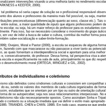
ionalizarem intervenções visando a uma melhoria tanto no rendimento escolar
 (HARKNESS e KEEFER, 2000).
 tal problema só seria capaz de solução se o profissional responsável obser
to dos alunos e professores da maneira mais fiel possível, ou seja, mantend
tribuições preconceituosas (diferenciação quanto ao sexo, classe etc.). Tai
 entre outras, a maior quantidade de
inputs
que alguns professores podem da
escolar, ou seja, há um maior reforço do professor para os estudantes co
mente. Para isso, faz-se necessário considerar o movimento do grupo áulico
ue, em vez de inibir a busca de saber e cultura, contribui da melhor forma pos
ambém saber-socialização e saber-limite-formação.
1999); Ovejero, Moral e Pastor (2000), a escola se esqueceu de alguma forma
, fazendo com que mascarasse ou não passasse a viver tanto as potenciali
to, as quais fomentam a interdependência social e apontam para uma melhor 
 e, consecutivamente, do professor. Dessa forma, tal perspectiva visa a ate
a escola e especificamente na sala de aula, principalmente no que diz respeit
mo o desenvolvimento moral (ORTEGA, MINGUEZ e GIL, 2002).
ributos de individualismo e coletivismo
ivismo são definidos como síndromes culturais e consistem em compartilhar 
es do eu, sendo os valores dos membros de cada cultura organizados de for
sim, estudantes que se orientam por um tipo ou outro de orientação cultura
 forma de se autoperceber, seja nos seus relacionamentos interpessoais. No e
coletivismo não são necessariamente opostos. Como assinalam Sinha e Tripat
 o contexto ou a situação imediata que vai definir o estilo mais apropriado
 1995; TRIANDIS, CHEN e CHAN, 1998). Em todo caso, espera-se que pred