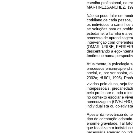
escolha profissional, n
MARTINEZSANCHEZ, 1999;
Não se pode falar em rend
cotidiano de cada pessoa, 
os indivíduos a caminhos 
se soluções para os probl
estudante, a família e 
processo de aprendizagem t
intervenção com diferente
(OMAR, URIBE, FERREIRA,
descentrando a ego-interna
fenômeno numa perspectiv
Atualmente, a psicologia s
processos ensino-aprendiz
social, e, por ser assim, 
2002a; HUICI, 1995). Porém
vividos pelo aluno, seja fo
interpessoais, precarieda
pelo professor e toda a in
no contexto escolar e viv
aprendizagem (OVEJERO, 19
individualista ou coletivis
Apesar da relevância do t
tipo de orientação adotada
enorme gravidade. Tal fato
que focalizam o indivíduo
necessária atenção no indi