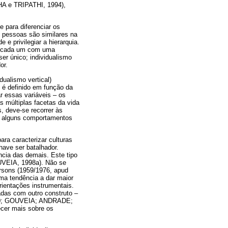
HA e TRIPATHI, 1994),
e para diferenciar os
as pessoas são similares na
 e privilegiar a hierarquia.
o, cada um com uma
ser único; individualismo
or.
ualismo vertical)
 é definido em função da
r essas variáveis – os
s múltiplas facetas da vida
, deve-se recorrer às
de alguns comportamentos
ara caracterizar culturas
ave ser batalhador.
cia das demais. Este tipo
OUVEIA, 1998a). Não se
arsons (1959/1976, apud
uma tendência a dar maior
rientações instrumentais.
adas com outro construto –
000; GOUVEIA; ANDRADE;
cer mais sobre os