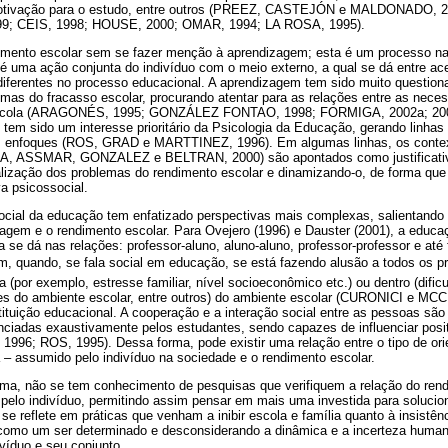
a motivação para o estudo, entre outros (PREEZ, CASTEJÓN e MALDONADO,
 CEIS, 1998; HOUSE, 2000; OMAR, 1994; LA ROSA, 1995).
imento escolar sem se fazer menção à aprendizagem; esta é um processo nat
é uma ação conjunta do indivíduo com o meio externo, a qual se dá entre ace
diferentes no processo educacional. A aprendizagem tem sido muito questio
emas do fracasso escolar, procurando atentar para as relações entre as nece
a escola (ARAGONÉS, 1995; GONZÁLEZ FONTAO, 1998; FORMIGA, 2002a; 2002
em sido um interesse prioritário da Psicologia da Educação, gerando linhas
s enfoques (ROS, GRAD e MARTTINEZ, 1996). Em algumas linhas, os context
 ASSMAR, GONZALEZ e BELTRAN, 2000) são apontados como justificativ
lização dos problemas do rendimento escolar e dinamizando-o, de forma que s
a psicossocial.
ocial da educação tem enfatizado perspectivas mais complexas, salientando a
agem e o rendimento escolar. Para Ovejero (1996) e Dauster (2001), a educaç
ela se dá nas relações: professor-aluno, aluno-aluno, professor-professor e a
, quando, se fala social em educação, se está fazendo alusão a todos os p
ra (por exemplo, estresse familiar, nível socioeconômico etc.) ou dentro (difi
des do ambiente escolar, entre outros) do ambiente escolar (CURONICI e 
stituição educacional. A cooperação e a interação social entre as pessoas são
enciadas exaustivamente pelos estudantes, sendo capazes de influenciar pos
96; ROS, 1995). Dessa forma, pode existir uma relação entre o tipo de orie
ta – assumido pelo indivíduo na sociedade e o rendimento escolar.
ema, não se tem conhecimento de pesquisas que verifiquem a relação do ren
 pelo indivíduo, permitindo assim pensar em mais uma investida para solucio
 se reflete em práticas que venham a inibir escola e família quanto à insist
 como um ser determinado e desconsiderando a dinâmica e a incerteza huma
víduo e seu conjunto.