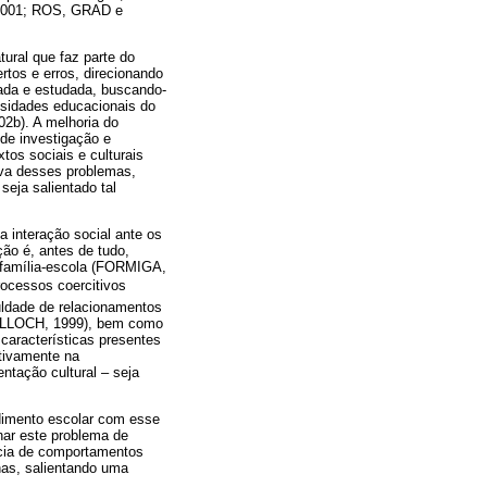
 2001; ROS, GRAD e
ural que faz parte do
rtos e erros, direcionando
nada e estudada, buscando-
ssidades educacionais do
b). A melhoria do
 de investigação e
os sociais e culturais
a desses problemas,
eja salientado tal
 interação social ante os
ão é, antes de tudo,
té família-escola (FORMIGA,
rocessos coercitivos
culdade de relacionamentos
MCCLLOCH, 1999), bem como
 características presentes
itivamente na
ntação cultural – seja
dimento escolar com esse
nar este problema de
ência de comportamentos
nas, salientando uma