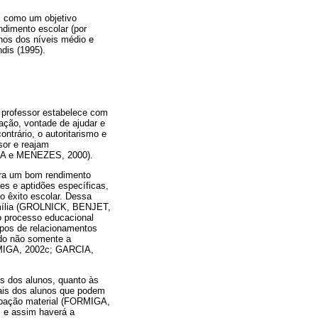
m como um objetivo
endimento escolar (por
nos dos níveis médio e
ndis (1995).
o professor estabelece com
ação, vontade de ajudar e
trário, o autoritarismo e
sor e reajam
A e MENEZES, 2000).
para um bom rendimento
ses e aptidões específicas,
o êxito escolar. Dessa
família (GROLNICK, BENJET,
 processo educacional
pos de relacionamentos
ndo não somente a
RMIGA, 2002c; GARCIA,
os dos alunos, quanto às
ais dos alunos que podem
upação material (FORMIGA,
 e assim haverá a