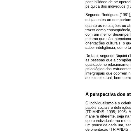
possibilidade de se operac
psíquica dos indivíduos
Segundo Rodrigues (1981),
subjacentes ao comportamen
quanto às rotulações ou a
trazer como conseqüência,
com um melhor desempenho 
mesmo que não intencional
orientações culturais, o q
saber-inteligência, como t
De fato, segundo Niquini (
as pessoas que a compõem
qualidade no relacionamen
psicológico dos estudantes
intergrupais que ocorrem n
sociointelectual, bem co
A perspectiva dos at
O individualismo e o colet
papéis sociais e definiçõ
(TRIANDIS, 1995; 1996). As
maneira diferente, seja na
que o individualismo e o 
um pouco de cada um, sendo
de orientação (TRIANDIS,