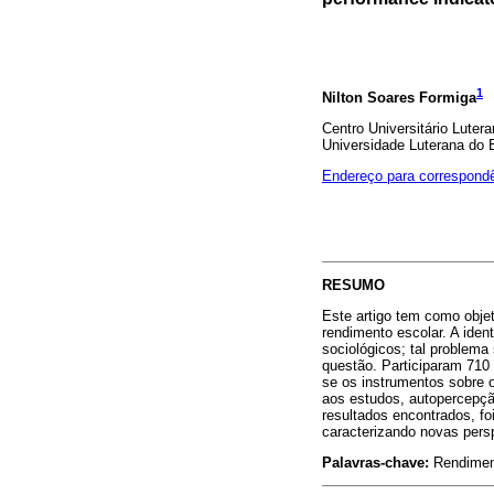
1
Nilton Soares Formiga
Centro Universitário Luter
Universidade Luterana do B
Endereço para correspond
RESUMO
Este artigo tem como objeti
rendimento escolar. A ide
sociológicos; tal problem
questão. Participaram 710 
se os instrumentos sobre 
aos estudos, autopercepçã
resultados encontrados, fo
caracterizando novas pers
Palavras-chave:
Rendimento