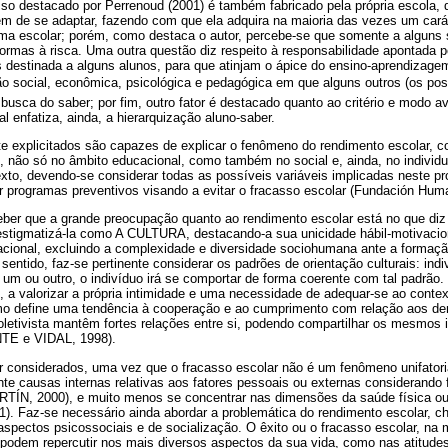
sso destacado por Perrenoud (2001) é também fabricado pela própria escola,
tem de se adaptar, fazendo com que ela adquira na maioria das vezes um carát
rma escolar; porém, como destaca o autor, percebe-se que somente a alguns
normas à risca. Uma outra questão diz respeito à responsabilidade apontada pe
destinada a alguns alunos, para que atinjam o ápice do ensino-aprendizagem
 social, econômica, psicológica e pedagógica em que alguns outros (os possí
usca do saber; por fim, outro fator é destacado quanto ao critério e modo 
enfatiza, ainda, a hierarquização aluno-saber.
te explicitados são capazes de explicar o fenômeno do rendimento escolar, 
 não só no âmbito educacional, como também no social e, ainda, no individ
xto, devendo-se considerar todas as possíveis variáveis implicadas neste pr
ar programas preventivos visando a evitar o fracasso escolar (Fundación Hum
ber que a grande preocupação quanto ao rendimento escolar está no que diz 
 estigmatizá-la como A CULTURA, destacando-a sua unicidade hábil-motivacio
ional, excluindo a complexidade e diversidade sociohumana ante a formaçã
sentido, faz-se pertinente considerar os padrões de orientação culturais: indi
um ou outro, o indivíduo irá se comportar de forma coerente com tal padrão.
a valorizar a própria intimidade e uma necessidade de adequar-se ao context
o define uma tendência à cooperação e ao cumprimento com relação aos de
letivista mantêm fortes relações entre si, podendo compartilhar os mesmos
E e VIDAL, 1998).
 considerados, uma vez que o fracasso escolar não é um fenômeno unifator
te causas internas relativas aos fatores pessoais ou externas considerando f
N, 2000), e muito menos se concentrar nas dimensões da saúde física ou 
 Faz-se necessário ainda abordar a problemática do rendimento escolar, 
s aspectos psicossociais e de socialização. O êxito ou o fracasso escolar, n
 podem repercutir nos mais diversos aspectos da sua vida, como nas atitude