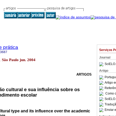
e prática
Serviços P
-3687
Journal
.1 São Paulo jun. 2004
SciELO 
Artigo
ARTIGOS
Portugu
Artigo 
Referên
ão cultural e sua influência sobre os
Como ci
ndimento escolar
SciELO 
Traduçã
Enviar e
ltural type and its influence over the academic
ors