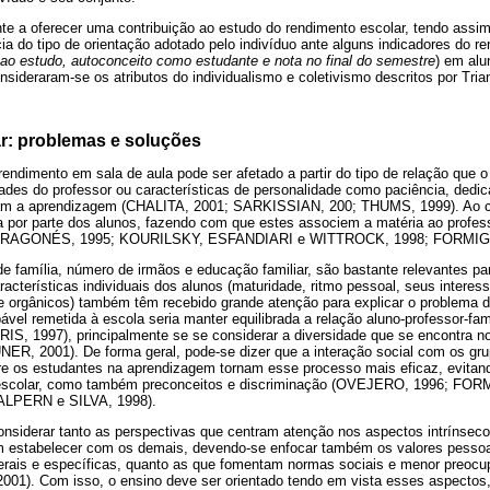
nte a oferecer uma contribuição ao estudo do rendimento escolar, tendo assi
ência do tipo de orientação adotado pelo indivíduo ante alguns indicadores do r
ao estudo, autoconceito como estudante e nota no final do semestre
) em alu
nsideraram-se os atributos do individualismo e coletivismo descritos por Tria
r: problemas e soluções
ndimento em sala de aula pode ser afetado a partir do tipo de relação que 
ades do professor ou características de personalidade como paciência, dedic
itam a aprendizagem (CHALITA, 2001; SARKISSIAN, 200; THUMS, 1999). Ao con
ia por parte dos alunos, fazendo com que estes associem a matéria ao profes
(ARAGONÉS, 1995; KOURILSKY, ESFANDIARI e WITTROCK, 1998; FORMIG
de família, número de irmãos e educação familiar, são bastante relevantes 
acterísticas individuais dos alunos (maturidade, ritmo pessoal, seus interes
 orgânicos) também têm recebido grande atenção para explicar o problema d
pável remetida à escola seria manter equilibrada a relação aluno-professor-
1997), principalmente se se considerar a diversidade que se encontra no
, 2001). De forma geral, pode-se dizer que a interação social com os gru
tre os estudantes na aprendizagem tornam esse processo mais eficaz, evita
 escolar, como também preconceitos e discriminação (OVEJERO, 1996; FO
ALPERN e SILVA, 1998).
onsiderar tanto as perspectivas que centram atenção nos aspectos intrínsec
m estabelecer com os demais, devendo-se enfocar também os valores pesso
erais e específicas, quanto as que fomentam normas sociais e menor preoc
). Com isso, o ensino deve ser orientado tendo em vista esses aspectos,