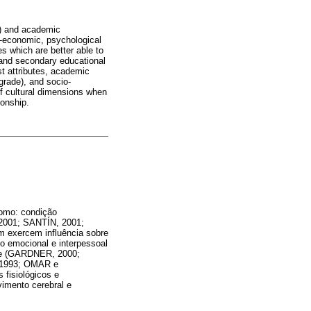
st) and academic
o-economic, psychological
es which are better able to
 and secondary educational
ist attributes, academic
grade), and socio-
of cultural dimensions when
ionship.
como: condição
, 2001; SANTÍN, 2001;
m exercem influência sobre
o emocional e interpessoal
nte (GARDNER, 2000;
, 1993; OMAR e
isiológicos e
vimento cerebral e