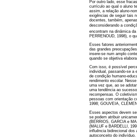
Por outro lado, esse fraca
currículo ao qual o aluno 
assim, a relação aluno-no
exigências de seguir tais 
docentes, também, apenas 
desconsiderando a condição
encontram na dinâmica da b
PERRENOUD, 1998), o qual 
Esses fatores anteriormen
das grandes preocupações,
insere-se num amplo conte
quando se objetiva elabor
Com isso, é possível perce
individual, passando-se a
de condição humano-educac
rendimento escolar. Nesse 
uma vez que, ao se adotar 
uma tendência ao sucesso, 
recompensas. O coletivism
pessoas com orientação co
1998; GOUVEIA, CLEMENT
Esses aspectos devem ser
se podem atribuir unicamen
(BERRIOS, GARCIA e MARTÍ
(MALUF e BARDELLI, 1991).
influência bidirecional do
autoconceito do indivíduo,