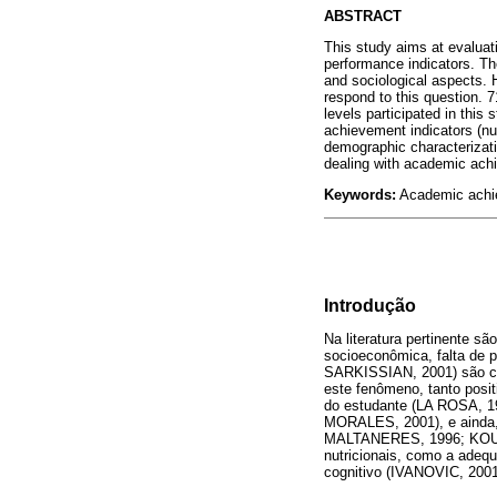
ABSTRACT
This study aims at evaluati
performance indicators. Th
and sociological aspects. H
respond to this question. 
levels participated in this
achievement indicators (nu
demographic characterizati
dealing with academic achi
Keywords:
Academic achiev
Introdução
Na literatura pertinente 
socioeconômica, falta de 
SARKISSIAN, 2001) são cit
este fenômeno, tanto posi
do estudante (LA ROSA, 1
MORALES, 2001), e ainda,
MALTANERES, 1996; KOURI
nutricionais, como a adequ
cognitivo (IVANOVIC, 2