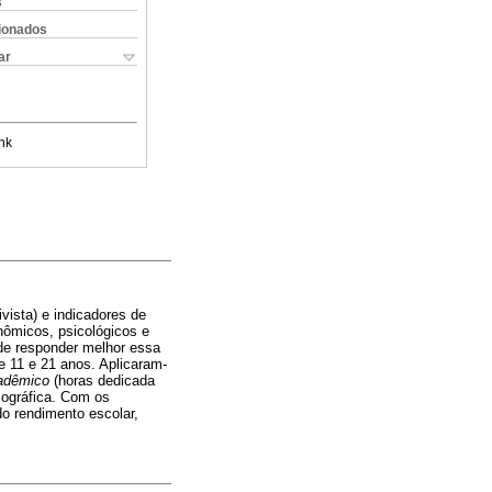
s
cionados
ar
nk
ivista) e indicadores de
nômicos, psicológicos e
 de responder melhor essa
e 11 e 21 anos. Aplicaram-
cadêmico
(horas dedicada
mográfica. Com os
do rendimento escolar,