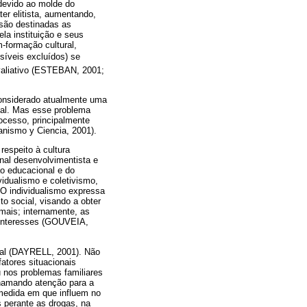
 devido ao molde do
er elitista, aumentando,
 são destinadas as
la instituição e seus
-formação cultural,
veis excluídos) se
avaliativo (ESTEBAN, 2001;
considerado atualmente uma
ual. Mas esse problema
ocesso, principalmente
anismo y Ciencia, 2001).
respeito à cultura
nal desenvolvimentista e
o educacional e do
vidualismo e coletivismo,
 O individualismo expressa
o social, visando a obter
mais; internamente, as
 interesses (GOUVEIA,
ial (DAYRELL, 2001). Não
atores situacionais
nos problemas familiares
chamando atenção para a
a medida em que influem no
s perante as drogas, na