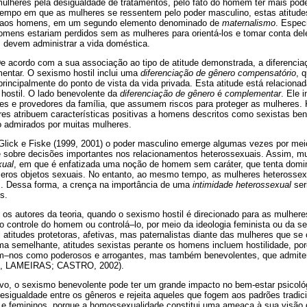
ulheres pela desigualdade de tratamentos, pelo fato do homem ter mais pode
tempo em que as mulheres se ressentem pelo poder masculino, estas atitud
o aos homens, em um segundo elemento denominado de
maternalismo
. Espec
omens estariam perdidos sem as mulheres para orientá-los e tomar conta de
 devem administrar a vida doméstica.
De acordo com a sua associação ao tipo de atitude demonstrada, a diferencia
ntar. O sexismo hostil inclui uma
diferenciação de gênero compensatório
, 
incipalmente do ponto de vista da vida privada. Esta atitude está relacion
hostil. O lado benevolente da
diferenciação de gênero
é
complementar
. Ele 
s e provedores da família, que assumem riscos para proteger as mulheres. 
es atribuem características positivas a homens descritos como sexistas ben
 admirados por muitas mulheres.
 Glick e Fiske (1999, 2001) o poder masculino emerge algumas vezes por me
e sobre decisões importantes nos relacionamentos heterossexuais. Assim, m
xual
, em que é enfatizada uma noção de homem sem caráter, que tenta domi
meros objetos sexuais. No entanto, ao mesmo tempo, as mulheres heterosse
s. Dessa forma, a crença na importância de uma
intimidade heterossexual
ser
s.
os autores da teoria, quando o sexismo hostil é direcionado para as mulher
 o controle do homem ou controlá–lo, por meio da ideologia feminista ou da 
i atitudes protetoras, afetivas, mas paternalistas diante das mulheres que 
rma semelhante, atitudes sexistas perante os homens incluem hostilidade, po
m–nos como poderosos e arrogantes, mas também benevolentes, que admitem
CK, LAMEIRAS; CASTRO, 2002).
ivo, o sexismo benevolente pode ter um grande impacto no bem-estar psicológ
desigualdade entre os gêneros e rejeita aqueles que fogem aos padrões tradi
e femininos, porque a homossexualidade constitui uma ameaça à sua visão 