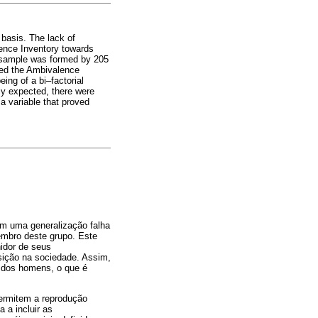
 basis. The lack of
lence Inventory towards
he sample was formed by 205
red the Ambivalence
ng of a bi–factorial
lly expected, there were
 a variable that proved
em uma generalização falha
embro deste grupo. Este
idor de seus
sição na sociedade. Assim,
 dos homens, o que é
permitem a reprodução
 a incluir as