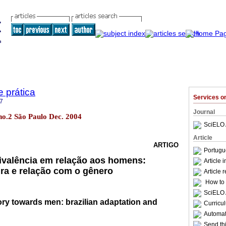
e prática
Services 
7
Journal
6 no.2 São Paulo Dec. 2004
SciELO 
Article
ARTIGO
Portugu
ivalência em relação aos homens:
Article 
ira e relação com o gênero
Article 
How to c
SciELO 
ry towards men: brazilian adaptation and
Curricu
Automati
Send thi