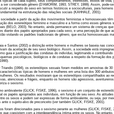
as típicas de cada sujeito, seus comportamentos, interesses, estilos de vida, 
a a ser considerado
gênero
(D’AMORIM, 1993; STREY, 1999). Assim, pode-se 
scutir a respeito do sexo em termos históricos e socioculturais, para homen
undamental na estruturação das relações sociais (KAHHALE, 2001).
sociedade a partir da ação dos movimentos feministas e homossexuais têm 
ução dos estereótipos feminino e masculino e a forma como esses gêneros 
oais (BELO, 2003). No entanto, ainda permanece um sistema de crenças que i
es diante dos papéis apropriados para cada sexo, e uma percepção de que a
tão violando os padrões tradicionais de gênero, que exclui homossexuais ma
ia e Santos (2002) a distinção entre homens e mulheres se baseia nas conc
rivam da aceitação de seu sexo biológico. Assim, a sociedade está impregna
mo guia e justificação das condutas do indivíduo, legitimando e contribuind
quemas psicológicos, biológicos e de condutas a respeito da formação dos 
990).
 Triandis (1994), os estereótipos sexuais foram medidos em amostras de 30 
r características típicas de homens e mulheres em uma lista dos 300 atributos 
ulheres. Os resultados mostraram que os estereótipos compartilhados ao r
vas, atenciosas e frágeis, enquanto os homens são agressivos, aventureiros
eriza o sexismo.
mo ambivalente (GLICK; FISKE, 1996), o sexismo é um conjunto de estereót
inal os papéis apropriados aos indivíduos, em função de seu sexo. As atitudes
tre os sexos e podem ser expressas de forma ambivalente, ou seja, por meio
 ante o sujeito-alvo de preconceito (ver também GLICK; FISKE, 2001).
os foram direcionados para o sexismo perante as mulheres (GLICK; FISKE, 2
us
que coexistem com a interdependência íntima entre os sexos. No entanto, 