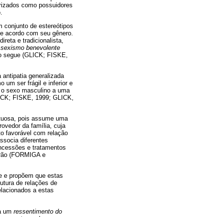
erizados como possuidores
.
 conjunto de estereótipos
 de acordo com seu gênero.
eta e tradicionalista,
e
sexismo benevolente
o segue (GLICK; FISKE,
antipatia generalizada
um ser frágil e inferior e
a o sexo masculino a uma
LICK; FISKE, 1999; GLICK,
ituosa, pois assume uma
ovedor da família, cuja
o favorável com relação
ssocia diferentes
oncessões e tratamentos
drão (FORMIGA e
te e propõem que estas
utura de relações de
elacionados a estas
ra um
ressentimento do