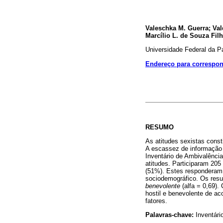
Valeschka M. Guerra; Val
Marcílio L. de Souza Fil
Universidade Federal da P
Endereço para correspo
RESUMO
As atitudes sexistas const
A escassez de informação a
Inventário de Ambivalência
atitudes. Participaram 205
(51%). Estes responderam 
sociodemográfico. Os resul
benevolente
(alfa = 0,69).
hostil e benevolente de ac
fatores.
Palavras-chave:
Inventári