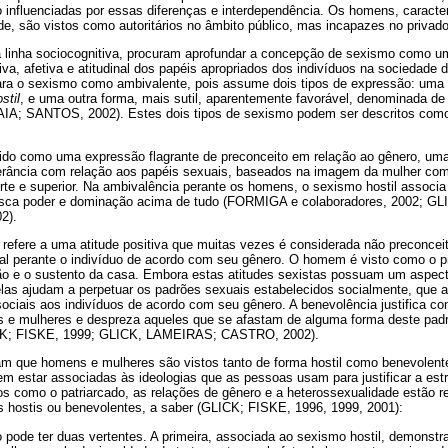
nfluenciadas por essas diferenças e interdependência. Os homens, caract
e, são vistos como autoritários no âmbito público, mas incapazes no privado
a linha sociocognitiva, procuram aprofundar a concepção de sexismo como um
iva, afetiva e atitudinal dos papéis apropriados dos indivíduos na sociedade
a o sexismo como ambivalente, pois assume dois tipos de expressão: uma dir
stil
, e uma outra forma, mais sutil, aparentemente favorável, denominada d
; SANTOS, 2002). Estes dois tipos de sexismo podem ser descritos com
do como uma expressão flagrante de preconceito em relação ao gênero, uma 
lerância com relação aos papéis sexuais, baseados na imagem da mulher como 
e e superior. Na ambivalência perante os homens, o sexismo hostil associ
busca poder e dominação acima de tudo (FORMIGA e colaboradores, 2002; G
2).
refere a uma atitude positiva que muitas vezes é considerada não preconce
nal perante o indivíduo de acordo com seu gênero. O homem é visto como o pr
ão e o sustento da casa. Embora estas atitudes sexistas possuam um aspect
elas ajudam a perpetuar os padrões sexuais estabelecidos socialmente, que a
sociais aos indivíduos de acordo com seu gênero. A benevolência justifica c
ns e mulheres e despreza aqueles que se afastam de alguma forma deste pa
ICK; FISKE, 1999; GLICK, LAMEIRAS; CASTRO, 2002).
mam que homens e mulheres são vistos tanto de forma hostil como benevolen
m estar associadas às ideologias que as pessoas usam para justificar a estr
os como o patriarcado, as relações de gênero e a heterossexualidade estão r
s hostis ou benevolentes, a saber (GLICK; FISKE, 1996, 1999, 2001):
o pode ter duas vertentes. A primeira, associada ao sexismo hostil, demonst