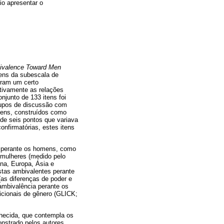
io apresentar o
ivalence Toward Men
tens da subescala de
tram um certo
itivamente as relações
onjunto de 133 itens foi
rupos de discussão com
tens, construídos como
de seis pontos que variava
onfirmatórias, estes itens
s perante os homens, como
 mulheres (medido pelo
ina, Europa, Ásia e
istas ambivalentes perante
as diferenças de poder e
ambivalência perante os
icionais de gênero (GLICK;
nhecida, que contempla os
nstrado pelos autores,