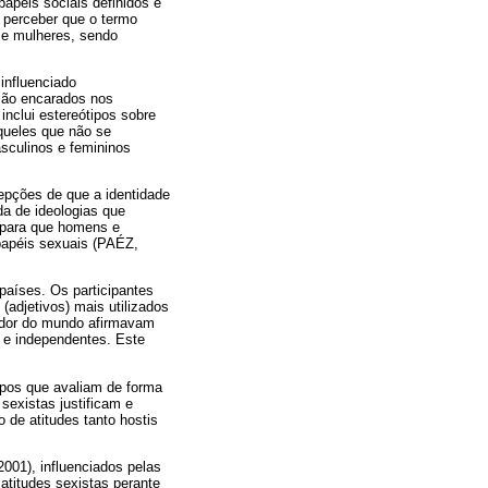
papéis sociais definidos e
perceber que o termo
s e mulheres, sendo
influenciado
são encarados nos
nclui estereótipos sobre
queles que não se
sculinos e femininos
epções de que a identidade
da de ideologias que
o para que homens e
papéis sexuais (PAÉZ,
países. Os participantes
(adjetivos) mais utilizados
edor do mundo afirmavam
 e independentes. Este
ipos que avaliam de forma
 sexistas justificam e
 de atitudes tanto hostis
001), influenciados pelas
atitudes sexistas perante