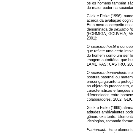
os os homens também são i
de maior poder na sociedad
Glick e Fiske (1996), num
acerca da avaliação cognit
Esta nova concepção encar
denominada de
sexismo ho
(FORMIGA, GOUVEIA, MAIA
2001):
O
sexismo hostil
é concebi
que reflete uma certa into
do homem como um ser fort
imagem autoritária, que 
LAMEIRAS; CASTRO, 200
O
sexismo benevolente
se 
postura paternal ou mater
presença garante a proteç
ao objeto do preconceito, 
características e funções 
diferenciados entre home
colaboradores, 2002; GL
Glick e Fiske (1999) afir
atitudes ambivalentes pode
gênero existente. Element
ideologias, tomando forma
Patriarcado
. Este element