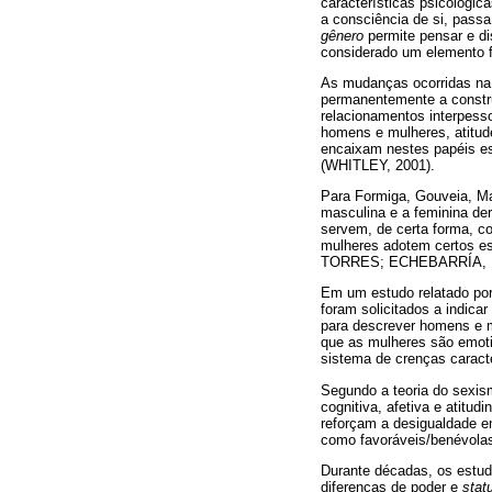
características psicológic
a consciência de si, pass
gênero
permite pensar e di
considerado um elemento f
As mudanças ocorridas na 
permanentemente a constr
relacionamentos interpess
homens e mulheres, atitud
encaixam nestes papéis es
(WHITLEY, 2001).
Para Formiga, Gouveia, Ma
masculina e a feminina de
servem, de certa forma, co
mulheres adotem certos es
TORRES; ECHEBARRÍA, 1
Em um estudo relatado por
foram solicitados a indica
para descrever homens e m
que as mulheres são emoti
sistema de crenças caract
Segundo a teoria do sexis
cognitiva, afetiva e atitud
reforçam a desigualdade en
como favoráveis/benévolas
Durante décadas, os estud
diferenças de poder e
stat