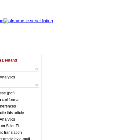
on Demand
Analytics
ese (pdf)
in xml format
references
ite this article
Analytics
lum ScienTI
c translation
s article by e-mail