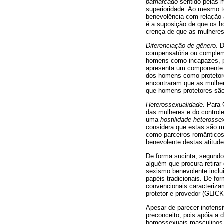
patriarcado
sentido pelas m
superioridade. Ao mesmo 
benevolência com relaçã
é a suposição de que os h
crença de que as mulheres
Diferenciação de gênero
. 
compensatória ou compleme
homens como incapazes, pr
apresenta um componente 
dos homens como protetore
encontraram que as mulher
que homens protetores são
Heterossexualidade
. Para
das mulheres e do control
uma
hostilidade heterosse
considera que estas são 
como parceiros romântico
benevolente destas atitude
De forma sucinta, segundo 
alguém que procura retirar
sexismo benevolente inclu
papéis tradicionais. De fo
convencionais caracteriza
protetor e provedor (GLI
Apesar de parecer inofens
preconceito, pois apóia a 
homossexuais masculinos 