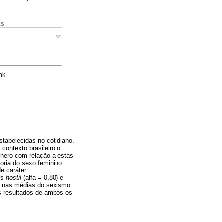
ks
nk
stabelecidas no cotidiano.
contexto brasileiro o
ênero com relação a estas
ioria do sexo feminino
e caráter
res
hostil
(alfa = 0,80) e
as nas médias do sexismo
os resultados de ambos os