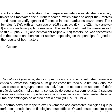
ortant construct to understand the interpersonal relation established on adaily
 subject has motivated the current research, which aimed to adapt the Ambiva
xt and, also, to verifyi gender differences in sexist attitudes toward men. T
ly females (51%), with a mean age of 20.8 years old (DP = 3.62). They answe
) and socio-demographic questions. The results confirmed the measure as bei
hostile (Alpha = .80) and benevolent (Alpha = .69) factors. As was theoretica
nd in the hostile and benevolent sexism depending on the participant's gender,
 the results of both factors.
ism, Gender.
o
The nature of prejudice
, definiu o preconceito como uma antipatia baseada 
 sentida ou expressa, dirigida a um grupo como um todo ou a um indivíduo, m
gumas pessoas, o agrupamento dos indivíduos de acordo com seu sexo é defin
nição de papéis implica numa sensação de segurança com relação à sua po
lheres são vistas como pertencendo a uma espécie completamente diferente
ar uma discriminação de acordo com o sexo (ALLPORT, 1954).
9), o termo
sexo
diz respeito exclusivamente aos caracteres biológicos que 
erísticas anatômicas e fisiológicas específicas. Quando este conceito passa