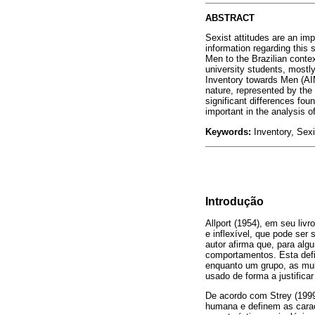
ABSTRACT
Sexist attitudes are an imp
information regarding this
Men to the Brazilian conte
university students, most
Inventory towards Men (AIM
nature, represented by the 
significant differences fou
important in the analysis of
Keywords:
Inventory, Sex
Introdução
Allport (1954), em seu livr
e inflexível, que pode ser
autor afirma que, para al
comportamentos. Esta defi
enquanto um grupo, as mu
usado de forma a justific
De acordo com Strey (199
humana e definem as caract