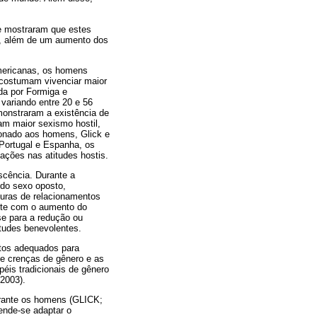
 e mostraram que estes
al, além de um aumento dos
americanas, os homens
 costumam vivenciar maior
da por Formiga e
variando entre 20 e 56
monstraram a existência de
am maior sexismo hostil,
ionado aos homens, Glick e
Portugal e Espanha, os
ções nas atitudes hostis.
scência. Durante a
 do sexo oposto,
turas de relacionamentos
nte com o aumento do
e para a redução ou
itudes benevolentes.
ntos adequados para
de crenças de gênero e as
éis tradicionais de gênero
2003).
erante os homens (GLICK;
nde-se adaptar o