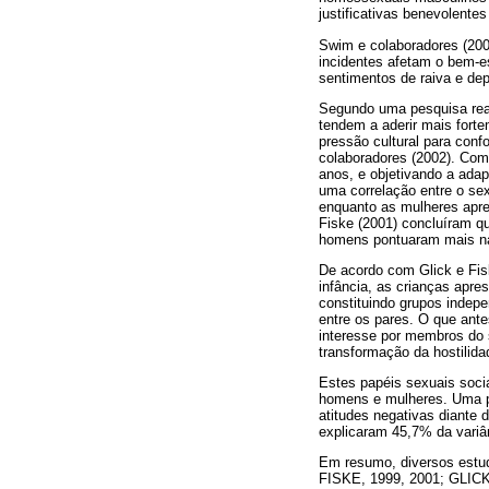
justificativas benevolente
Swim e colaboradores (200
incidentes afetam o bem-e
sentimentos de raiva e de
Segundo uma pesquisa real
tendem a aderir mais fort
pressão cultural para con
colaboradores (2002). Com
anos, e objetivando a ada
uma correlação entre o se
enquanto as mulheres apre
Fiske (2001) concluíram q
homens pontuaram mais nas
De acordo com Glick e Fis
infância, as crianças apr
constituindo grupos indepe
entre os pares. O que ant
interesse por membros do 
transformação da hostilida
Estes papéis sexuais soci
homens e mulheres. Uma pe
atitudes negativas diante
explicaram 45,7% da variâ
Em resumo, diversos estud
FISKE, 1999, 2001; GLICK