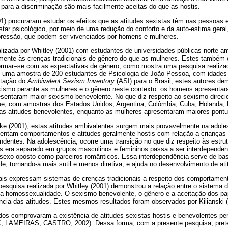
s para a discriminação são mais facilmente aceitas do que as hostis.
1) procuraram estudar os efeitos que as atitudes sexistas têm nas pessoas
star psicológico, por meio de uma redução do conforto e da auto-estima ger
pressão, que podem ser vivenciados por homens e mulheres.
izada por Whitley (2001) com estudantes de universidades públicas norte-
emente às crenças tradicionais de gênero do que as mulheres. Estes também
formar–se com as expectativas de gênero, como mostra uma pesquisa realiza
 uma amostra de 200 estudantes de Psicologia de João Pessoa, com idades 
ptação do
Ambivalent Sexism Inventory
(ASI) para o Brasil, estes autores de
xismo perante as mulheres e o gênero neste contexto: os homens apresentar
sentaram maior sexismo benevolente. No que diz respeito ao sexismo direc
ue, com amostras dos Estados Unidos, Argentina, Colômbia, Cuba, Holanda, 
 atitudes benevolentes, enquanto as mulheres apresentaram maiores pontua
ke (2001), estas atitudes ambivalentes surgem mais provavelmente na adole
esentam comportamentos e atitudes geralmente hostis com relação a crianças
ndentes. Na adolescência, ocorre uma transição no que diz respeito às estru
es era separado em grupos masculinos e femininos passa a ser interdepende
sexo oposto como parceiros românticos. Essa interdependência serve de bas
de, tornando-a mais sutil e menos diretiva, e ajuda no desenvolvimento de at
ais expressam sistemas de crenças tradicionais a respeito dos comportame
squisa realizada por Whitley (2001) demonstrou a relação entre o sistema 
 da homossexualidade. O sexismo benevolente, o gênero e a aceitação dos pap
ncia das atitudes. Estes mesmos resultados foram observados por Kilianski (
os comprovaram a existência de atitudes sexistas hostis e benevolentes p
, LAMEIRAS; CASTRO, 2002). Dessa forma, com a presente pesquisa, prete