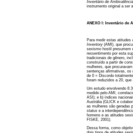
Inventário de Ambivalênci
instrumento original a ser
ANEXO I: Inventário de 
Para medir estas atitudes
Inventory
(AMI), que procu
sexismo hostil presumem 
ressentimento por esta sup
tradicionais de gênero, inc
construído a partir de co
mulheres, que procuravam
sentenças afirmativas, os
de 0 = Discordo totalmente
foram reduzidos a 20, que
Um estudo envolvendo 8.36
medido pelo AMI, correlac
ASI); e b) índices naciona
Austrália (GLICK e colabor
as mulheres são geradas p
status
e a interdependênci
homens e as atitudes sexi
FISKE, 2001).
Dessa forma, como objetivo
dois tipos de atitudes se