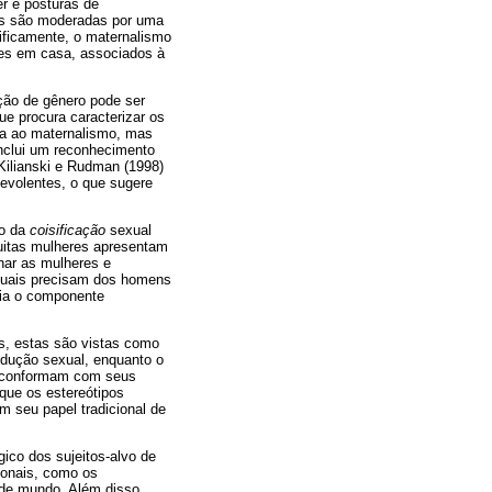
r e posturas de
es são moderadas por uma
ificamente, o maternalismo
les em casa, associados à
ção de gênero pode ser
que procura caracterizar os
ada ao maternalismo, mas
inclui um reconhecimento
Kilianski e Rudman (1998)
evolentes, o que sugere
io da
coisificação
sexual
uitas mulheres apresentam
nar as mulheres e
xuais precisam dos homens
ia o componente
es, estas são vistas como
sedução sexual, enquanto o
se conformam com seus
rque os estereótipos
 seu papel tradicional de
ico dos sujeitos-alvo de
cionais, como os
de mundo. Além disso,