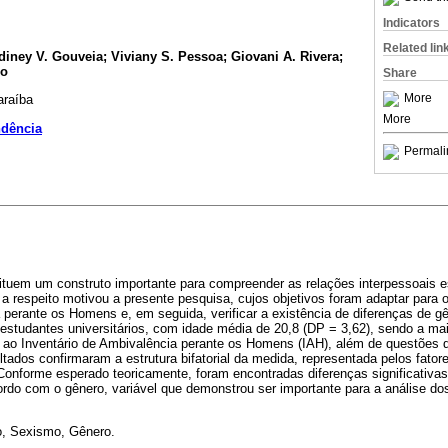
Indicators
Related lin
diney V. Gouveia; Viviany S. Pessoa; Giovani A. Rivera;
ho
Share
More
araíba
More
ndência
Permali
ituem um construto importante para compreender as relações interpessoais e
 respeito motivou a presente pesquisa, cujos objetivos foram adaptar para o 
 perante os Homens e, em seguida, verificar a existência de diferenças de g
 estudantes universitários, com idade média de 20,8 (DP = 3,62), sendo a ma
ao Inventário de Ambivalência perante os Homens (IAH), além de questões d
tados confirmaram a estrutura bifatorial da medida, representada pelos fato
 Conforme esperado teoricamente, foram encontradas diferenças significativ
ordo com o gênero, variável que demonstrou ser importante para a análise d
o, Sexismo, Gênero.