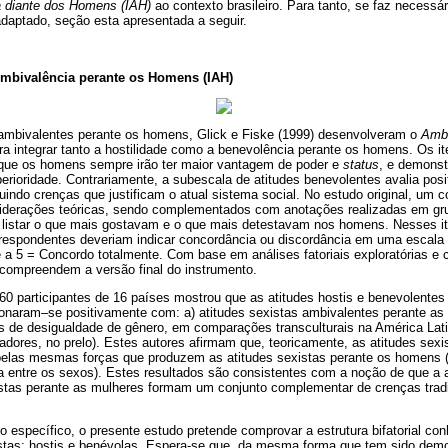
a diante dos Homens (IAH)
ao contexto brasileiro. Para tanto, se faz necessár
 adaptado, seção esta apresentada a seguir.
Ambivalência perante os Homens (IAH)
 ambivalentes perante os homens, Glick e Fiske (1999) desenvolveram o
Amb
ra integrar tanto a hostilidade como a benevolência perante os homens. Os i
que os homens sempre irão ter maior vantagem de poder e
status
, e demons
erioridade. Contrariamente, a subescala de atitudes benevolentes avalia pos
luindo crenças que justificam o atual sistema social. No estudo original, um c
nsiderações teóricas, sendo complementados com anotações realizadas em g
 listar o que mais gostavam e o que mais detestavam nos homens. Nesses i
 respondentes deveriam indicar concordância ou discordância em uma escala 
 a 5 = Concordo totalmente. Com base em análises fatoriais exploratórias e c
 compreendem a versão final do instrumento.
0 participantes de 16 países mostrou que as atitudes hostis e benevolente
ionaram–se positivamente com: a) atitudes sexistas ambivalentes perante as
is de desigualdade de gênero, em comparações transculturais na América Lat
adores, no prelo). Estes autores afirmam que, teoricamente, as atitudes sex
elas mesmas forças que produzem as atitudes sexistas perante os homens (
a entre os sexos). Estes resultados são consistentes com a noção de que a 
stas perante as mulheres formam um conjunto complementar de crenças trad
 específico, o presente estudo pretende comprovar a estrutura bifatorial co
xistas: hostis e benévolas. Espera-se que, da mesma forma que tem sido demo