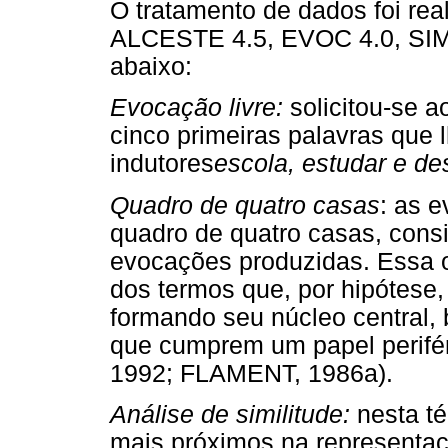
O tratamento de dados foi rea
ALCESTE 4.5, EVOC 4.0, SIMI
abaixo:
Evocação livre:
solicitou-se a
cinco primeiras palavras que 
indutores
escola, estudar e d
Quadro de quatro casas
: as 
quadro de quatro casas, cons
evocações produzidas. Essa o
dos termos que, por hipótese
formando seu núcleo central,
que cumprem um papel perif
1992; FLAMENT, 1986a).
Análise de similitude:
nesta té
mais próximos na representaç