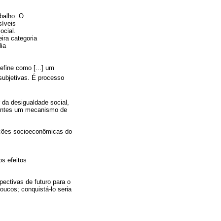
balho. O
síveis
ocial.
ira categoria
lia
fine como [...] um
subjetivas. É processo
 da desigualdade social,
scentes um mecanismo de
ições socioeconômicas do
s efeitos
ectivas de futuro para o
oucos; conquistá-lo seria