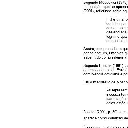
Segundo Moscovici (1978)
e cognição, que se aprese
(2001), refletindo sobre a
[...] é uma 
contribui pa
como saber d
diferenciada,
legítimo quan
processos co
Assim, compreende-se que 
senso comum, uma vez que,
saber, tido como inferior à
Segundo Banchs (1991), as
da realidade social. Esta
convivência cotidiana e p
Eis o magistério de Moscov
As represent
incessanteme
das relações
delas estão 
Jodelet (2001, p. 30) acres
aparece como condição de 
É por esse motivo que, par