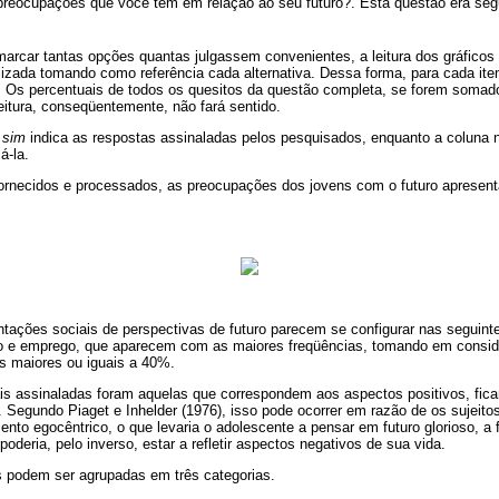
preocupações que você tem em relação ao seu futuro?. Esta questão era segu
arcar tantas opções quantas julgassem convenientes, a leitura dos gráficos 
lizada tomando como referência cada alternativa. Dessa forma, para cada it
 Os percentuais de todos os quesitos da questão completa, se forem somado
itura, conseqüentemente, não fará sentido.
a
sim
indica as respostas assinaladas pelos pesquisados, enquanto a coluna 
á-la.
rnecidos e processados, as preocupações dos jovens com o futuro apresen
tações sociais de perspectivas de futuro parecem se configurar nas seguint
são e emprego, que aparecem com as maiores freqüências, tomando em consi
ores maiores ou iguais a 40%.
s assinaladas foram aquelas que correspondem aos aspectos positivos, fic
 Segundo Piaget e Inhelder (1976), isso pode ocorrer em razão de os sujeit
o egocêntrico, o que levaria o adolescente a pensar em futuro glorioso, a f
 poderia, pelo inverso, estar a refletir aspectos negativos de sua vida.
 podem ser agrupadas em três categorias.