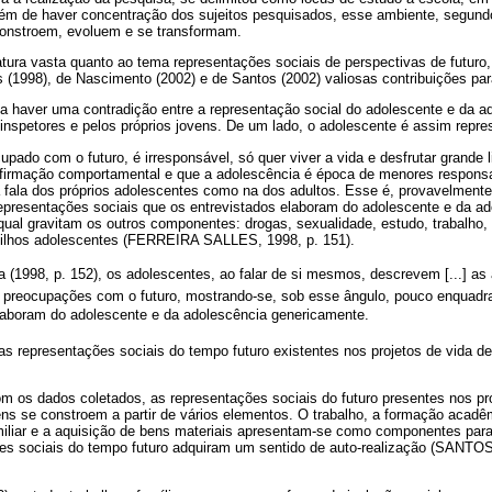
lém de haver concentração dos sujeitos pesquisados, esse ambiente, segundo 
onstroem, evoluem e se transformam.
ratura vasta quanto ao tema representações sociais de perspectivas de futuro
es (1998), de Nascimento (2002) e de Santos (2002) valiosas contribuições p
ela haver uma contradição entre a representação social do adolescente e da 
, inspetores e pelos próprios jovens. De um lado, o adolescente é assim repre
cupado com o futuro, é irresponsável, só quer viver a vida e desfrutar grande 
afirmação comportamental e que a adolescência é época de menores responsa
a fala dos próprios adolescentes como na dos adultos. Esse é, provavelmente
representações sociais que os entrevistados elaboram do adolescente e da a
qual gravitam os outros componentes: drogas, sexualidade, estudo, trabalho,
 filhos adolescentes (FERREIRA SALLES, 1998, p. 151).
a (1998, p. 152), os adolescentes, ao falar de si mesmos, descrevem [...] a
s preocupações com o futuro, mostrando-se, sob esse ângulo, pouco enquadr
aboram do adolescente e da adolescência genericamente.
as representações sociais do tempo futuro existentes nos projetos de vida 
m os dados coletados, as representações sociais do futuro presentes nos pr
ens se constroem a partir de vários elementos. O trabalho, a formação acadê
iliar e a aquisição de bens materiais apresentam-se como componentes par
es sociais do tempo futuro adquiram um sentido de auto-realização (SANTOS