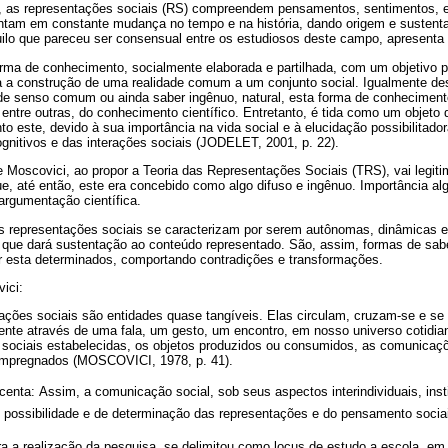
, as representações sociais (RS) compreendem pensamentos, sentimentos, e
ntam em constante mudança no tempo e na história, dando origem e sustent
quilo que pareceu ser consensual entre os estudiosos deste campo, apresenta 
forma de conhecimento, socialmente elaborada e partilhada, com um objetivo p
ra a construção de uma realidade comum a um conjunto social. Igualmente de
e senso comum ou ainda saber ingênuo, natural, esta forma de conheciment
 entre outras, do conhecimento científico. Entretanto, é tida como um objeto 
to este, devido à sua importância na vida social e à elucidação possibilitado
gnitivos e das interações sociais (JODELET, 2001, p. 22).
Moscovici, ao propor a Teoria das Representações Sociais (TRS), vai legitim
 até então, este era concebido como algo difuso e ingênuo. Importância al
 argumentação científica.
 representações sociais se caracterizam por serem autônomas, dinâmicas e
 é que dará sustentação ao conteúdo representado. São, assim, formas de sab
or esta determinados, comportando contradições e transformações.
ici:
ações sociais são entidades quase tangíveis. Elas circulam, cruzam-se e se 
nte através de uma fala, um gesto, um encontro, em nosso universo cotidian
 sociais estabelecidas, os objetos produzidos ou consumidos, as comunicaç
impregnados (MOSCOVICI, 1978, p. 41).
centa: Assim, a comunicação social, sob seus aspectos interindividuais, insti
possibilidade e de determinação das representações e do pensamento sociai
a a realização da pesquisa, se delimitou como locus de estudo a escola, em