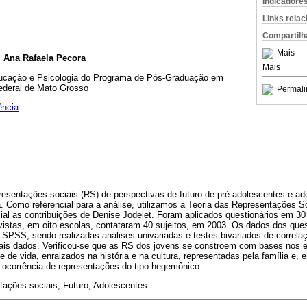
Indicadore
Links rela
Compartilh
Mais
 Ana Rafaela Pecora
Mais
ucação e Psicologia do Programa de Pós-Graduação em
ederal de Mato Grosso
Permali
ência
esentações sociais (RS) de perspectivas de futuro de pré-adolescentes e ad
. Como referencial para a análise, utilizamos a Teoria das Representações S
ial as contribuições de Denise Jodelet. Foram aplicados questionários em 30
vistas, em oito escolas, contataram 40 sujeitos, em 2003. Os dados dos ques
SPSS, sendo realizadas análises univariadas e testes bivariados de correlaç
 tais dados. Verificou-se que as RS dos jovens se constroem com bases nos 
de de vida, enraizados na história e na cultura, representadas pela família e, 
 ocorrência de representações do tipo hegemônico.
ações sociais, Futuro, Adolescentes.