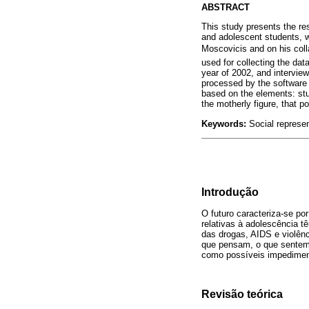
ABSTRACT
This study presents the re
and adolescent students, w
Moscovicis and on his coll
used for collecting the dat
year of 2002, and interview
processed by the software 
based on the elements: stud
the motherly figure, that p
Keywords:
Social represen
Introdução
O futuro caracteriza-se p
relativas à adolescência 
das drogas, AIDS e violên
que pensam, o que sentem, 
como possíveis impedimen
Revisão teórica