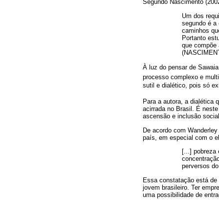
Segundo Nascimento (2002)
Um dos requi
segundo é a 
caminhos que
Portanto estu
que compõe a
(NASCIMENTO
À luz do pensar de Sawaia 
processo complexo e multif
sutil e dialético, pois só e
Para a autora, a dialética
acirrada no Brasil. É nest
ascensão e inclusão social
De acordo com Wanderley 
país, em especial com o e
[...] pobrez
concentração
perversos do
Essa constatação está de 
jovem brasileiro. Ter empr
uma possibilidade de entra