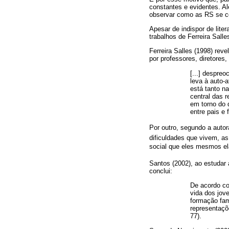
constantes e evidentes. A
observar como as RS se c
Apesar de indispor de lite
trabalhos de Ferreira Sall
Ferreira Salles (1998) rev
por professores, diretores
[...] despreo
leva à auto-
está tanto n
central das 
em torno do 
entre pais e
Por outro, segundo a autor
dificuldades que vivem, a
social que eles mesmos el
Santos (2002), ao estudar 
conclui:
De acordo co
vida dos jov
formação fam
representaçõ
77).