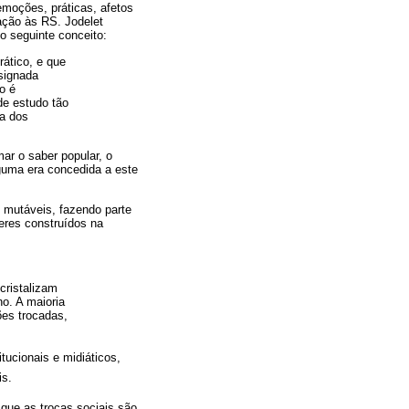
moções, práticas, afetos
ação às RS. Jodelet
o seguinte conceito:
rático, e que
signada
o é
de estudo tão
ra dos
ar o saber popular, o
guma era concedida a este
 mutáveis, fazendo parte
eres construídos na
cristalizam
o. A maioria
ões trocadas,
tucionais e midiáticos,
s.
 que as trocas sociais são