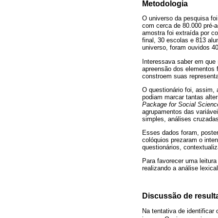
Metodologia
O universo da pesquisa fo
com cerca de 80.000 pré-a
amostra foi extraída por c
final, 30 escolas e 813 al
universo, foram ouvidos 40
Interessava saber em que m
apreensão dos elementos f
constroem suas representa
O questionário foi, assim,
podiam marcar tantas alter
Package for Social Scienc
agrupamentos das variáveis
simples, análises cruzadas
Esses dados foram, posteri
colóquios prezaram o inte
questionários, contextuali
Para favorecer uma leitura 
realizando a análise lexic
Discussão de resul
Na tentativa de identifica