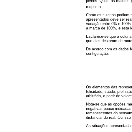
jovens: Quais as maiores 
resposta.
Como os sujeitos podiam m
apresentados deve ser rea
variação entre 0% e 100%.
a marca de 100%, e esta le
Esclarece-se que a colun
que eles deixaram de marc
De acordo com os dados fo
configuração:
Os elementos das represen
felicidade, saúde, profis
arbitrário, a partir de val
Nota-se que as opções mai
negativas pouco indicadas.
remanescentes do pensament
distanciar do real. Ou isso
As situações apresentadas