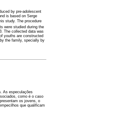
oduced by pre-adolescent
ound is based on Serge
this study. The procedure
ts were studied during the
03. The collected data was
of youths are constructed
by the family, specially by
as. As especulações
ssociados, como é o caso
epresentam os jovens, o
 empecilhos que qualificam