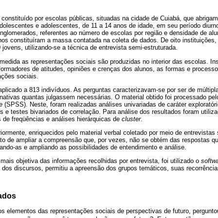
i constituído por escolas públicas, situadas na cidade de Cuiabá, que abrig
dolescentes e adolescentes, de 11 a 14 anos de idade, em seu período diurn
onglomerados, referentes ao número de escolas por região e densidade de alun
unos constituíram a massa contatada na coleta de dados. De oito instituições
 jovens, utilizando-se a técnica de entrevista semi-estruturada.
edida as representações sociais são produzidas no interior das escolas. In
ormadores de atitudes, opiniões e crenças dos alunos, as formas e processo
ções sociais.
 aplicado a 813 indivíduos. As perguntas caracterizavam-se por ser de múltipl
nativas quantas julgassem necessárias. O material obtido foi processado pe
e
(SPSS). Neste, foram realizadas análises univariadas de caráter exploratóri
 e testes bivariados de correlação. Para análise dos resultados foram utiliz
 de freqüências e análises hierárquicas de
cluster
.
ormente, enriquecidos pelo material verbal coletado por meio de entrevistas
nto de ampliar a compreensão que, por vezes, não se obtém das respostas qu
zando-as e ampliando as possibilidades de entendimento e análise.
mais objetiva das informações recolhidas por entrevista, foi utilizado o
softw
al dos discursos, permitiu a apreensão dos grupos temáticos, suas recorrênci
tados
r os elementos das representações sociais de perspectivas de futuro, pergunto