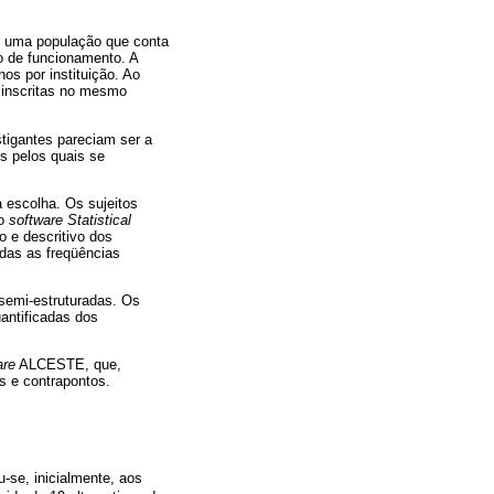
am uma população que conta
o de funcionamento. A
os por instituição. Ao
, inscritas no mesmo
stigantes pareciam ser a
s pelos quais se
a escolha. Os sujeitos
lo
software Statistical
o e descritivo dos
adas as freqüências
 semi-estruturadas. Os
antificadas dos
are
ALCESTE, que,
as e contrapontos.
u-se, inicialmente, aos