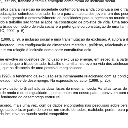
, estudo, trabalho e família emergem como forma de inclusão social.
sitos para a inserção na sociedade contemporânea ainda continua a ser o tra
educação, sobretudo o estudo. Este é para a maioria dos jovens um dos pos
 pode garantir o desenvolvimento de habilidades para o ingresso no mundo s
do e trabalho são fortes aliados na construção de projetos de vida. Uma terce
 tríade do modelo de vida social é a pertença e ou constituição de uma famí
, 2002, p. 6).
(1999, p. 9), a inclusão social é uma transmutação da exclusão. A autora a de
acetado, uma configuração de dimensões materiais, políticas, relacionais e 
xiste em relação à inclusão como parte constitutiva dela.
 que envolve as questões de inclusão e exclusão emerge, em especial, a partir
e sentido que a tríade estudo, trabalho e família inscreve na vida dos adole
, que os distancia de uma possível marginalidade.
(1998), o fenômeno da exclusão está intimamente relacionado com as cond
levado índice de desemprego. Na expressão do autor (1998, p. 25),
a e exclusão no Brasil são as duas faces da mesma moeda. As altas taxas de
 de renda e de desigualdade – persistentes em nosso país – convivem com o
 fenômeno do desemprego estrutural.
acordo, mais uma vez, com os dados encontrados nas pesquisas sobre persp
ego parece fazer parte do sonho, um direito de todos, realidade, porém, para p
da inclusiva no mundo social competitivo.