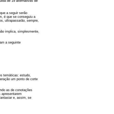
ida de 19 alternativas de
que a seguir serão
em, é que se conseguiu a
s, ultrapassarão, sempre,
não implica, simplesmente,
tam a seguinte
es temáticas: estudo,
deração um ponto de corte
ando as de conotações
os apresentarem
antasiar e, assim, se