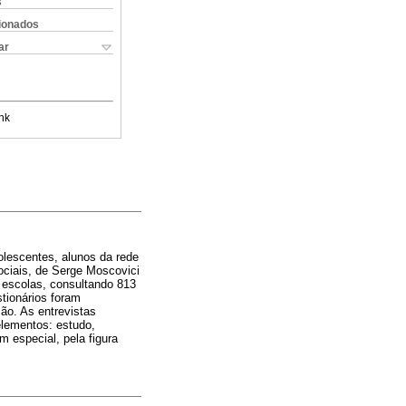
s
cionados
ar
nk
olescentes, alunos da rede
ociais, de Serge Moscovici
 escolas, consultando 813
tionários foram
ão. As entrevistas
elementos: estudo,
em especial, pela figura