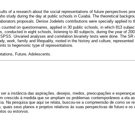
sults of a research about the social representations of future perspectives pr
ho study during the day at public schools in Cuiabá. The theoretical backgr
aborators proposals. Denise Jodelets contributions were specially applied to 
a counted on questionnaires, applied in 30 public schools, in which 813 subjec
s, conducted in eight schools, listening to 40 subjects, during the year of 20
SPSS. Unvaried analyses and correlation bivariety tests were done. The SR 
y, work, family and lifequality, rooted in the history and culture, represented 
oints to hegemonic type of representations.
tations, Future, Adolescents.
or ser a instância das aspirações, desejos, medos, preocupações e esperanç
têm crescido à medida que se ampliam os problemas contemporâneos a ela a
cia. Na pesquisa que aqui se relata, buscou-se a compreensão de como se r
quais seus planos e projetos relativos às suas perspectivas de futuro e os
tos ou estorvos.