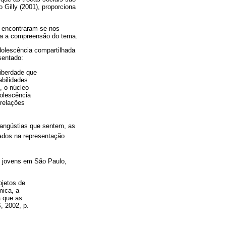
Gilly (2001), proporciona
, encontraram-se nos
ara a compreensão do tema.
adolescência compartilhada
sentado:
liberdade que
bilidades
, o núcleo
dolescência
 relações
s angústias que sentem, as
ados na representação
de jovens em São Paulo,
ojetos de
mica, a
a que as
, 2002, p.