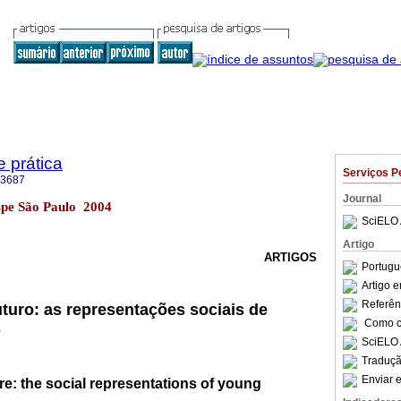
e prática
Serviços P
-3687
Journal
n.spe São Paulo 2004
SciELO 
Artigo
ARTIGOS
Portugu
Artigo 
Referên
turo: as representações sociais de
Como ci
s
SciELO 
Traduçã
Enviar e
re: the social representations of young