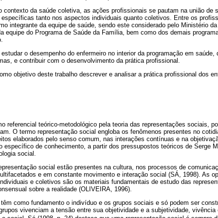
o contexto da saúde coletiva, as ações profissionais se pautam na união de 
 específicas tanto nos aspectos individuais quanto coletivos. Entre os profis
mo integrante da equipe de saúde, sendo este considerado pelo Ministério 
 da equipe do Programa de Saúde da Família, bem como dos demais programa
o.
e estudar o desempenho do enfermeiro no interior da programação em saúde, 
emas, e contribuir com o desenvolvimento da prática profissional.
mo objetivo deste trabalho descrever e analisar a prática profissional dos enf
 referencial teórico-metodológico pela teoria das representações sociais, por
m. O termo representação social engloba os fenômenos presentes no cotidi
itos elaborados pelo senso comum, nas interações contínuas e na objetivaçã
 específico de conhecimento, a partir dos pressupostos teóricos de Serge
logia social.
presentação social estão presentes na cultura, nos processos de comunicaçã
multifacetados e em constante movimento e interação social (SÁ, 1998). As op
individuais e coletivos são os materiais fundamentais de estudo das represen
onsensual sobre a realidade (OLIVEIRA, 1996).
 têm como fundamento o indivíduo e os grupos sociais e só podem ser constr
upos vivenciam a tensão entre sua objetividade e a subjetividade, vivência