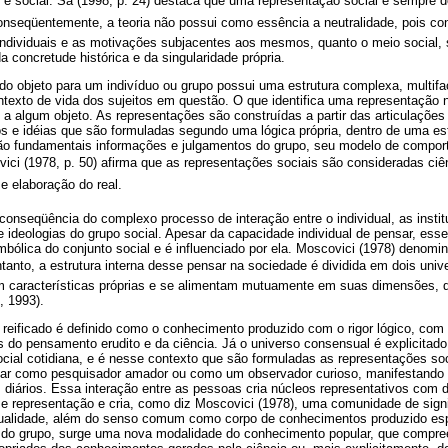
 e social. Sá (1998, p. 24) destaca que uma representação social é sempre d
Conseqüentemente, a teoria não possui como essência a neutralidade, pois co
ndividuais e as motivações subjacentes aos mesmos, quanto o meio social, s
da concretude histórica e da singularidade própria.
do objeto para um indivíduo ou grupo possui uma estrutura complexa, multifa
ntexto de vida dos sujeitos em questão. O que identifica uma representação 
 a algum objeto. As representações são construídas a partir das articulaçõe
os e idéias que são formuladas segundo uma lógica própria, dentro de uma est
são fundamentais informações e julgamentos do grupo, seu modelo de compor
ici (1978, p. 50) afirma que as representações sociais são consideradas ciên
e elaboração do real.
conseqüência do complexo processo de interação entre o individual, as insti
 ideologias do grupo social. Apesar da capacidade individual de pensar, esse 
imbólica do conjunto social e é influenciado por ela. Moscovici (1978) deno
ntanto, a estrutura interna desse pensar na sociedade é dividida em dois univ
 características próprias e se alimentam mutuamente em suas dimensões, q
, 1993).
 reificado é definido como o conhecimento produzido com o rigor lógico, com
s do pensamento erudito e da ciência. Já o universo consensual é explicitado
social cotidiana, e é nesse contexto que são formuladas as representações s
tar como pesquisador amador ou como um observador curioso, manifestando s
 diários. Essa interação entre as pessoas cria núcleos representativos com 
 representação e cria, como diz Moscovici (1978), uma comunidade de signi
atualidade, além do senso comum como corpo de conhecimentos produzido e
o do grupo, surge uma nova modalidade do conhecimento popular, que compr