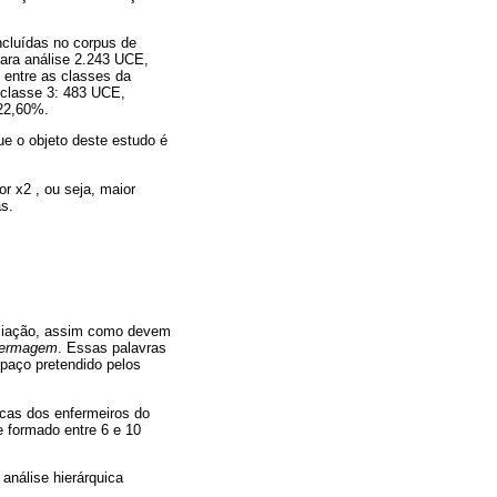
ncluídas no corpus de
para análise 2.243 UCE,
 entre as classes da
 classe 3: 483 UCE,
 22,60%.
ue o objeto deste estudo é
 x2 , ou seja, maior
s.
ciação, assim como devem
enfermagem
. Essas palavras
spaço pretendido pelos
icas dos enfermeiros do
 formado entre 6 e 10
nálise hierárquica