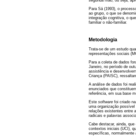
segunda mão, ou seja, apro
Para Sá (1993), o process
ao grupo, o que se denomi
integração cognitiva, o q
familiar o não-familiar.
Metodologia
Trata-se de um estudo qual
representações sociais (
Para a coleta de dados fo
Janeiro, no período de out
assistência e desenvolvem
Criança (PAISC), ressalta
A análise de dados foi rea
enunciados que constituem
referência, em sua base m
Este
software
foi criado n
uma organização possível 
relações existentes entre 
radicais e palavras assoc
Cabe destacar, ainda, qu
contextos iniciais (UCI), 
específicas, normalmente a