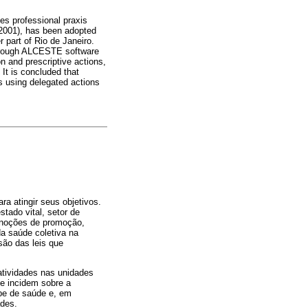
ses professional praxis
(2001), has been adopted
r part of Rio de Janeiro.
through ALCESTE software
on and prescriptive actions,
 It is concluded that
s using delegated actions
a atingir seus objetivos.
tado vital, setor de
 noções de promoção,
da saúde coletiva na
são das leis que
atividades nas unidades
ue incidem sobre a
ipe de saúde e, em
ades.