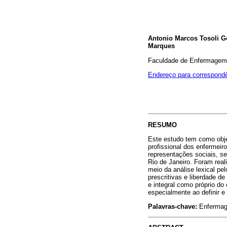
Antonio Marcos Tosoli Go
Marques
Faculdade de Enfermagem,
Endereço para correspond
RESUMO
Este estudo tem como objet
profissional dos enfermeir
representações sociais, se
Rio de Janeiro. Foram rea
meio da análise lexical pe
prescritivas e liberdade d
e integral como próprio do
especialmente ao definir e
Palavras-chave:
Enfermage