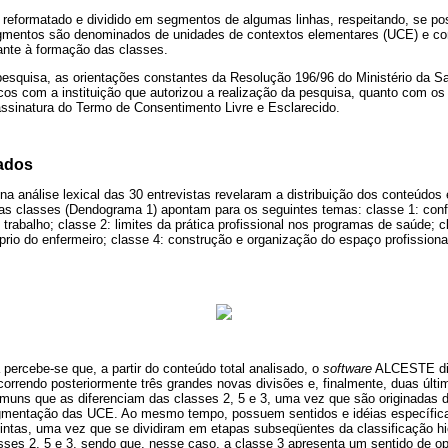
 reformatado e dividido em segmentos de algumas linhas, respeitando, se pos
gmentos são denominados de unidades de contextos elementares (UCE) e co
vante à formação das classes.
esquisa, as orientações constantes da Resolução 196/96 do Ministério da Sa
cos com a instituição que autorizou a realização da pesquisa, quanto com os
 assinatura do Termo de Consentimento Livre e Esclarecido.
tados
a análise lexical das 30 entrevistas revelaram a distribuição dos conteúdos
as classes (Dendograma 1) apontam para os seguintes temas: classe 1: conflit
trabalho; classe 2: limites da prática profissional nos programas de saúde; c
prio do enfermeiro; classe 4: construção e organização do espaço profissional
ercebe-se que, a partir do conteúdo total analisado, o
software
ALCESTE divi
orrendo posteriormente três grandes novas divisões e, finalmente, duas últi
muns que as diferenciam das classes 2, 5 e 3, uma vez que são originadas 
egmentação das UCE. Ao mesmo tempo, possuem sentidos e idéias específica
intas, uma vez que se dividiram em etapas subseqüentes da classificação hi
sses 2, 5 e 3, sendo que, nesse caso, a classe 3 apresenta um sentido de op