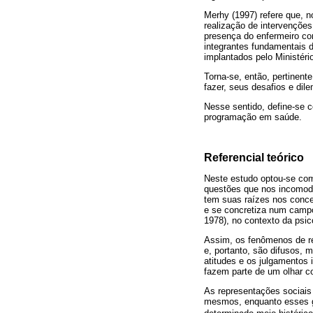
Merhy (1997) refere que, n
realização de intervenções
presença do enfermeiro co
integrantes fundamentais
implantados pelo Ministéri
Torna-se, então, pertinent
fazer, seus desafios e dil
Nesse sentido, define-se co
programação em saúde.
Referencial teórico
Neste estudo optou-se como
questões que nos incomoda
tem suas raízes nos conce
e se concretiza num campo
1978), no contexto da psico
Assim, os fenômenos de re
e, portanto, são difusos, 
atitudes e os julgamentos 
fazem parte de um olhar c
As representações sociais
mesmos, enquanto esses gr