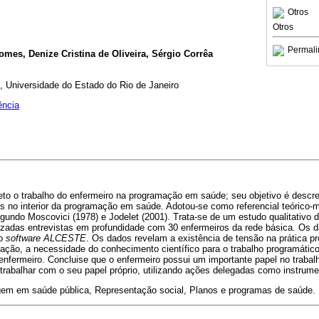
Otros
Otros
Permali
mes, Denize Cristina de Oliveira, Sérgio Corrêa
 Universidade do Estado do Rio de Janeiro
ência
o o trabalho do enfermeiro na programação em saúde; seu objetivo é descrev
os no interior da programação em saúde. Adotou-se como referencial teórico-m
gundo Moscovici (1978) e Jodelet (2001). Trata-se de um estudo qualitativo d
lizadas entrevistas em profundidade com 30 enfermeiros da rede básica. Os 
lo
software ALCESTE
. Os dados revelam a existência de tensão na prática pr
e ação, a necessidade do conhecimento científico para o trabalho programático
 enfermeiro. Concluise que o enfermeiro possui um importante papel no trabal
 trabalhar com o seu papel próprio, utilizando ações delegadas como instrumen
m em saúde pública, Representação social, Planos e programas de saúde.