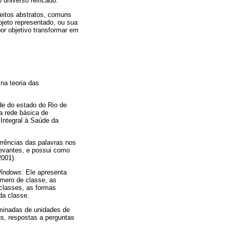
universo reificado.
ceitos abstratos, comuns
jeto representado, ou sua
or objetivo transformar em
na teoria das
de do estado do Rio de
na rede básica de
Integral à Saúde da
rrências das palavras nos
levantes, e possui como
2001).
indows
. Ele apresenta
úmero de classe, as
 classes, as formas
da classe.
minadas de unidades de
us, respostas a perguntas