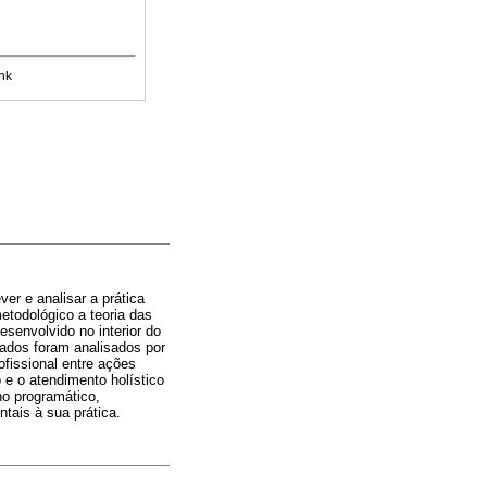
nk
er e analisar a prática
etodológico a teoria das
esenvolvido no interior do
dados foram analisados por
ofissional entre ações
 e o atendimento holístico
ho programático,
tais à sua prática.