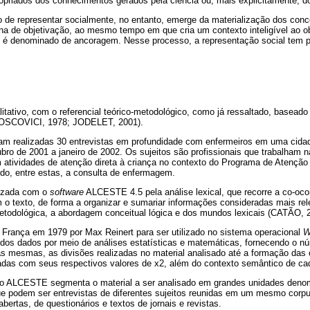
priados dos conhecimentos gerados pela ciência ou, mais explicitamente, do 
o de representar socialmente, no entanto, emerge da materialização dos con
na de objetivação, ao mesmo tempo em que cria um contexto inteligível ao ob
ue é denominado de ancoragem. Nesse processo, a representação social tem p
itativo, com o referencial teórico-metodológico, como já ressaltado, baseado 
MOSCOVICI, 1978; JODELET, 2001).
ram realizadas 30 entrevistas em profundidade com enfermeiros em uma cida
ubro de 2001 a janeiro de 2002. Os sujeitos são profissionais que trabalham 
 atividades de atenção direta à criança no contexto do Programa de Atenção 
ndo, entre estas, a consulta de enfermagem.
lizada com o
software
ALCESTE 4.5 pela análise lexical, que recorre a co-oco
 o texto, de forma a organizar e sumariar informações consideradas mais re
etodológica, a abordagem conceitual lógica e dos mundos lexicais (CATÃO, 
a França em 1979 por Max Reinert para ser utilizado no sistema operacional
W
dos dados por meio de análises estatísticas e matemáticas, fornecendo o n
as mesmas, as divisões realizadas no material analisado até a formação das
iadas com seus respectivos valores de x2, além do contexto semântico de ca
e o ALCESTE segmenta o material a ser analisado em grandes unidades deno
que podem ser entrevistas de diferentes sujeitos reunidas em um mesmo corp
bertas, de questionários e textos de jornais e revistas.