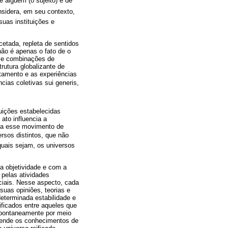
e alguém (o sujeito) e de
nsidera, em seu contexto,
uas instituições e
cetada, repleta de sentidos
não é apenas o fato de o
s e combinações de
rutura globalizante de
tamento e as experiências
cias coletivas sui generis,
tuições estabelecidas
ato influencia a
mina esse movimento de
ersos distintos, que não
uais sejam, os universos
 a objetividade e com a
 pelas atividades
ociais. Nesse aspecto, cada
uas opiniões, teorias e
determinada estabilidade e
ficados entre aqueles que
spontaneamente por meio
eende os conhecimentos de