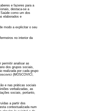
saberes e fazeres para a
sionais, destaca-se a
da Saúde como um dos
s elaborados e
de modo a explicitar o seu
ermeiros no interior da
 permitir analisar as
ano dos grupos sociais,
o realizada por cada grupo
 Moscovici (MOSCOVICI,
o e nas práticas sociais
iniões verbalizadas, as
tações sociais, portanto,
uídas a partir dos
 esta contextualizada num