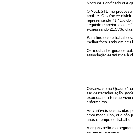
bloco de significado que g
O ALCESTE, no processo de
análise. O
software
dividiu
representando 71,41% do ma
seguinte maneira: classe 
expressando 21,53%; class
Para fins desse trabalho s
melhor focalizado em seu in
Os resultados gerados pel
associação estatística à
Observa-se no Quadro 1 q
ser destacadas
ação, pode
expressam a tensão vivenci
enfermeiros.
As variáveis destacadas 
sexo masculino, que não 
anos e tempo de trabalho 
A organização e a segmen
ascendente abaixo.