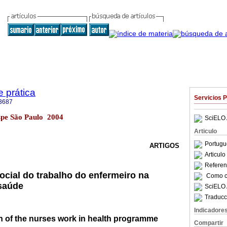
e prática
Servicios 
3687
n.spe São Paulo 2004
SciELO 
Articulo
Portugu
ARTIGOS
Articul
Referenc
ocial do trabalho do enfermeiro na
Como ci
saúde
SciELO 
Traducc
Indicadore
n of the nurses work in health programme
Compartir