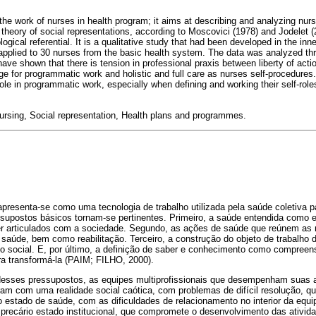
 the work of nurses in health program; it aims at describing and analyzing nur
 theory of social representations, according to Moscovici (1978) and Jodelet 
gical referential. It is a qualitative study that had been developed in the inne
applied to 30 nurses from the basic health system. The data was analyzed 
have shown that there is tension in professional praxis between liberty of acti
ge for programmatic work and holistic and full care as nurses self-procedures.
ole in programmatic work, especially when defining and working their self-role
ursing, Social representation, Health plans and programmes.
esenta-se como uma tecnologia de trabalho utilizada pela saúde coletiva par
supostos básicos tornam-se pertinentes. Primeiro, a saúde entendida como es
r articulados com a sociedade. Segundo, as ações de saúde que reúnem as
saúde, bem como reabilitação. Terceiro, a construção do objeto de trabalho 
 o social. E, por último, a definição de saber e conhecimento como compreen
ra transformá-la (PAIM; FILHO, 2000).
 desses pressupostos, as equipes multiprofissionais que desempenham suas 
am com uma realidade social caótica, com problemas de difícil resolução, q
o estado de saúde, com as dificuldades de relacionamento no interior da equ
precário estado institucional, que compromete o desenvolvimento das ativid