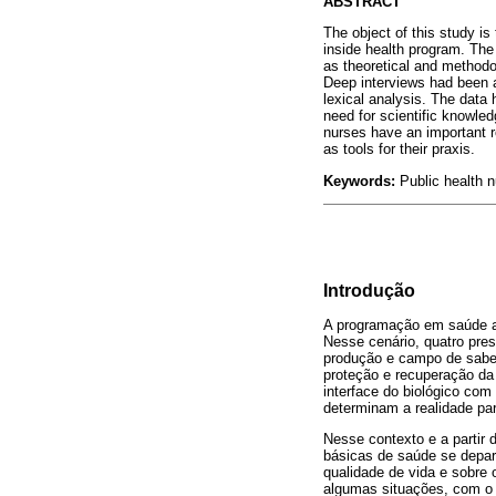
ABSTRACT
The object of this study is
inside health program. The
as theoretical and methodolo
Deep interviews had been 
lexical analysis. The data 
need for scientific knowled
nurses have an important r
as tools for their praxis.
Keywords:
Public health n
Introdução
A programação em saúde apr
Nesse cenário, quatro pres
produção e campo de sabe
proteção e recuperação da 
interface do biológico com
determinam a realidade pa
Nesse contexto e a partir
básicas de saúde se depar
qualidade de vida e sobre 
algumas situações, com o 