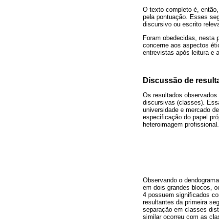
O texto completo é, então,
pela pontuação. Esses se
discursivo ou escrito rele
Foram obedecidas, nesta p
concerne aos aspectos éti
entrevistas após leitura e
Discussão de resul
Os resultados observados n
discursivas (classes). Ess
universidade e mercado de 
especificação do papel pró
heteroimagem profissional.
Observando o dendograma p
em dois grandes blocos, oc
4 possuem significados co
resultantes da primeira s
separação em classes dist
similar ocorreu com as cla