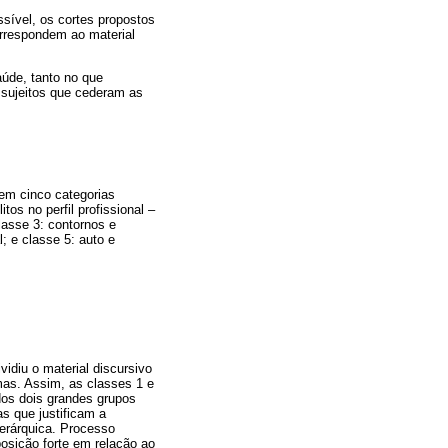
sível, os cortes propostos
rrespondem ao material
úde, tanto no que
 sujeitos que cederam as
 em cinco categorias
os no perfil profissional –
lasse 3: contornos e
; e classe 5: auto e
diu o material discursivo
mas. Assim, as classes 1 e
dos dois grandes grupos
s que justificam a
erárquica. Processo
osição forte em relação ao