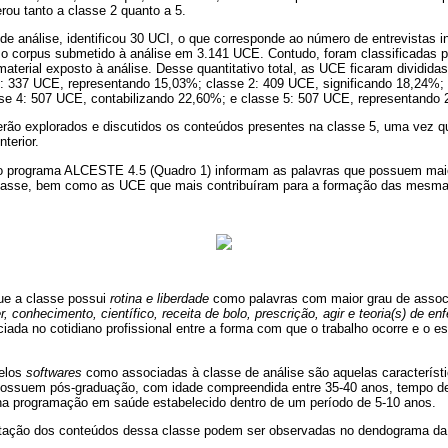
erou tanto a classe 2 quanto a 5.
 análise, identificou 30 UCI, o que corresponde ao número de entrevistas i
 o corpus submetido à análise em 3.141 UCE. Contudo, foram classificadas 
terial exposto à análise. Desse quantitativo total, as UCE ficaram divididas
1: 337 UCE, representando 15,03%; classe 2: 409 UCE, significando 18,24%;
e 4: 507 UCE, contabilizando 22,60%; e classe 5: 507 UCE, representando
erão explorados e discutidos os conteúdos presentes na classe 5, uma vez q
terior.
o programa ALCESTE 4.5 (Quadro 1) informam as palavras que possuem maior
 classe, bem como as UCE que mais contribuíram para a formação das mesma
ue a classe possui
rotina e liberdade
como palavras com maior grau de asso
r, conhecimento, científico, receita de bolo, prescrição, agir e teoria(s) de 
ada no cotidiano profissional entre a forma com que o trabalho ocorre e o e
pelos
softwares
como associadas à classe de análise são aquelas característ
possuem pós-graduação, com idade compreendida entre 35-40 anos, tempo de
na programação em saúde estabelecido dentro de um período de 5-10 anos.
tação dos conteúdos dessa classe podem ser observadas no dendograma da a