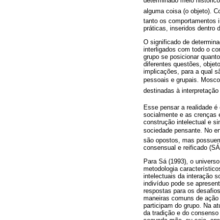
determinado meio histórico
alguma coisa (o objeto). 
tanto os comportamentos i
práticas, inseridos dentro 
O significado de determina
interligados com todo o co
grupo se posicionar quanto
diferentes questões, objet
implicações, para a qual 
pessoais e grupais. Moscov
destinadas à interpretação 
Esse pensar a realidade é 
socialmente e as crenças e
construção intelectual e s
sociedade pensante. No e
são opostos, mas possuem
consensual e reificado (SÁ
Para Sá (1993), o universo
metodologia característico
intelectuais da interação 
indivíduo pode se apresen
respostas para os desafios
maneiras comuns de ação e
participam do grupo. Na 
da tradição e do consens