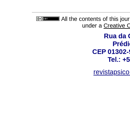
All the contents of this jo
under a
Creative 
Rua da 
Prédi
CEP 01302-9
Tel.: +
revistapsi