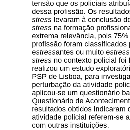
tensão que os policiais atrib
dessa profissão. Os resultado
stress
levaram à conclusão de
stress
na formação profissiona
extrema relevância, pois 75%
profissão foram classificados
e
stress
antes ou muito e
stress
stress
no contexto policial foi
realizou um estudo explorató
PSP de Lisboa, para investig
perturbação da atividade poli
aplicou-se um questionário b
Questionário de Acontecimen
resultados obtidos indicaram 
atividade policial referem-se
com outras instituições.