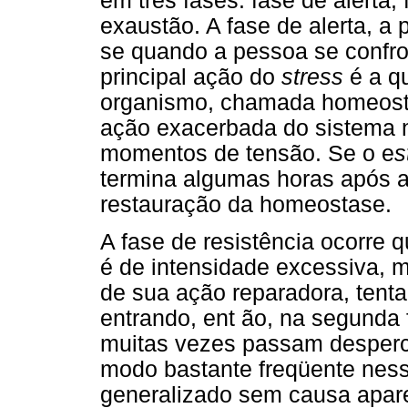
em três fases: fase de alerta,
exaustão. A fase de alerta, a
se quando a pessoa se confro
principal ação do
stress
é a qu
organismo, chamada homeosta
ação exacerbada do sistema 
momentos de tensão. Se o e
s
termina algumas horas após a
restauração da homeostase.
A fase de resistência ocorre 
é de intensidade excessiva, m
de sua ação reparadora, tenta 
entrando, ent ão, na segunda
muitas vezes passam desperc
modo bastante freqüente nes
generalizado sem causa apare