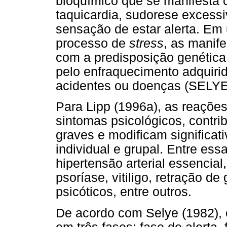
bioquímico que se manifesta
taquicardia, sudorese excess
sensação de estar alerta. Em
processo de
stress
, as manif
com a predisposição genética 
pelo enfraquecimento adquirid
acidentes ou doenças (SELYE,
Para Lipp (1996a), as reaçõe
sintomas psicológicos, contri
graves e modificam significat
individual e grupal. Entre es
hipertensão arterial essencial
psoríase, vitiligo, retração d
psicóticos, entre outros.
De acordo com Selye (1982),