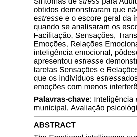
Sintomas de
stress
para Adult
obtidos demonstraram que não 
e
stress
e e o escore geral da 
quando se analisaram os esco
Facilitação, Sensações, Trans
Emoções, Relações Emociona
inteligência emocional, pôdes
apresentou e
stress
e demonst
tarefas Sensações e Relaçõe
que os indivíduos e
stress
ados
emoções com menos interferên
Palavras-chave
: Inteligênci
municipal, Avaliação psicológ
ABSTRACT