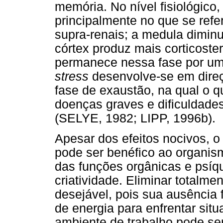
memória. No nível fisiológic
principalmente no que se ref
supra-renais; a medula diminu
córtex produz mais corticoste
permanece nessa fase por um 
stress
desenvolve-se em direçã
fase de exaustão, na qual o q
doenças graves e dificuldade
(SELYE, 1982; LIPP, 1996b).
Apesar dos efeitos nocivos, 
pode ser benéfico ao organis
das funções orgânicas e psíq
criatividade. Eliminar totalme
desejável, pois sua ausência 
de energia para enfrentar sit
ambiente de trabalho pode se