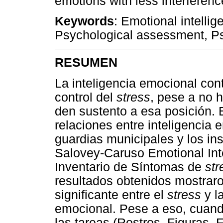
emotions with less interferen
Keywords
: Emotional intellig
Psychological assessment, P
RESUMEN
La inteligencia emocional con
control del
stress
, pese a no 
den sustento a esa posición. 
relaciones entre inteligencia
guardias municipales y los in
Salovey-Caruso Emotional Int
Inventario de Síntomas de
str
resultados obtenidos mostrar
significante entre el
stress
y l
emocional. Pese a eso, cuand
las tareas (Rostros, Figuras, 