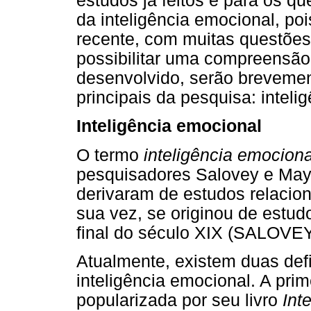
estudos já feitos e para os q
da inteligência emocional, po
recente, com muitas questões
possibilitar uma compreensão
desenvolvido, serão brevemen
principais da pesquisa: intel
Inteligência emocional
O termo
inteligência emociona
pesquisadores Salovey e May
derivaram de estudos relaciona
sua vez, se originou de estud
final do século XIX (SALOVE
Atualmente, existem duas def
inteligência emocional. A pri
popularizada por seu livro
Int