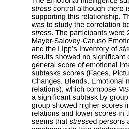
The Emotional intelligence sup
stress
control although there i
supporting this relationship. 
was to study the correlation 
stress
. The participants were
Mayer-Salovey-Caruso Emotion
and the Lipp’s Inventory of
str
results showed no significant
general score of emotional int
subtasks scores (Faces, Pictur
Changes, Blends, Emotional
relations), which compose MS
a significant subtask by group
group showed higher scores i
relations and lower scores in t
seems that
stress
ed persons 