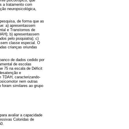
nte psicotrópico, que
as a tratamento com
ação neuropsicológica,
 pesquisa, de forma que as
ue: a) apresentassem
ntal e Transtornos de
TDAH); b) apresentassem
os pelo psiquiatra); c)
assem classe especial. O
nadas crianças oriundas
 banco de dados cedido por
amental de escolas
e 75 na escala de Déficit
desatenção e
m TDAH, caracterizando-
opsicomotor nem outras
o foram similares ao grupo
 para avaliar a capacidade
ressivas Coloridas de
0.