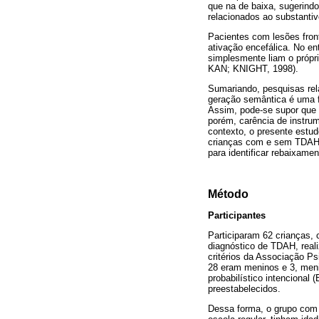
que na de baixa, sugerindo
relacionados ao substantiv
Pacientes com lesões fro
ativação encefálica. No en
simplesmente liam o pró
KAN; KNIGHT, 1998).
Sumariando, pesquisas rela
geração semântica é uma fo
Assim, pode-se supor que
porém, carência de instrum
contexto, o presente estu
crianças com e sem TDAH, d
para identificar rebaixame
Método
Participantes
Participaram 62 crianças, 
diagnóstico de TDAH, reali
critérios da Associação
28 eram meninos e 3, meni
probabilístico intenciona
preestabelecidos.
Dessa forma, o grupo com 