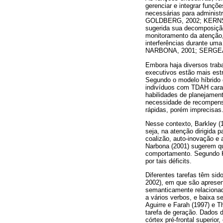
gerenciar e integrar funç
necessárias para adminis
GOLDBERG, 2002; KERNS; 
sugerida sua decomposição
monitoramento da atenção,
interferências durante 
NARBONA, 2001; SERGE
Embora haja diversos trab
executivos estão mais e
Segundo o modelo híbrido d
indivíduos com TDAH carac
habilidades de planejament
necessidade de recompensa
rápidas, porém imprecisas
Nesse contexto, Barkley (1
seja, na atenção dirigida p
coalizão, auto-inovação e
Narbona (2001) sugerem qu
comportamento. Segundo Kn
por tais déficits.
Diferentes tarefas têm sid
2002), em que são apresent
semanticamente relacionad
a vários verbos, e baixa 
Aguirre e Farah (1997) e T
tarefa de geração. Dados 
córtex pré-frontal superio