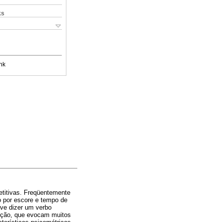
ks
nk
petitivas. Freqüentemente
o por escore e tempo de
eve dizer um verbo
leção, que evocam muitos