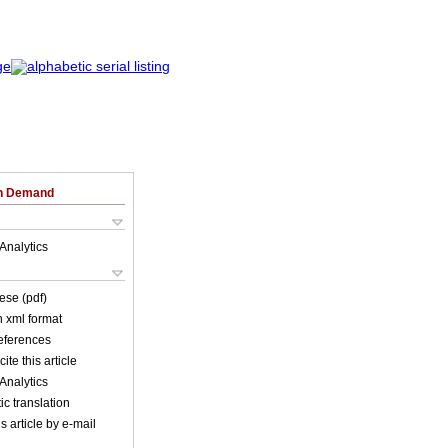
on Demand
Analytics
ese (pdf)
in xml format
references
ite this article
Analytics
c translation
s article by e-mail