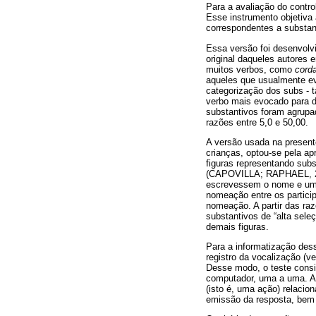
Para a avaliação do contr
Esse instrumento objetiva 
correspondentes a substan
Essa versão foi desenvolv
original daqueles autores 
muitos verbos, como
cord
aqueles que usualmente 
categorização dos subs - ta
verbo mais evocado para 
substantivos foram agrupa
razões entre 5,0 e 50,00.
A versão usada na presente
crianças, optou-se pela ap
figuras representando sub
(CAPOVILLA; RAPHAEL, 200
escrevessem o nome e um 
nomeação entre os partici
nomeação. A partir das raz
substantivos de “alta seleç
demais figuras.
Para a informatização dess
registro da vocalização (ve
Desse modo, o teste consis
computador, uma a uma. A in
(isto é, uma ação) relacio
emissão da resposta, bem 