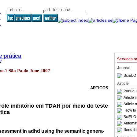
e prática
Services 
7
Journal
9 no.1 São Paulo June 2007
SciELO 
Article
ARTIGOS
Portugu
Article 
Article 
role inibitório em TDAH por meio do teste
How to c
tica
SciELO 
Automati
Send thi
ssessment in adhd using the semantic genera-