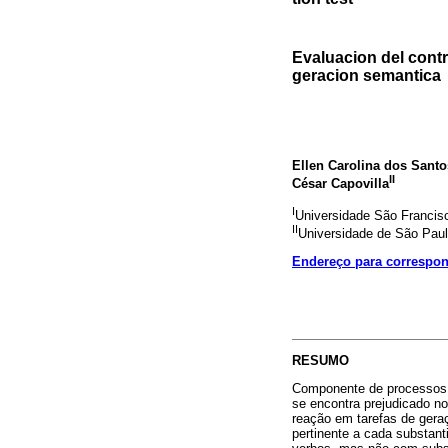
Evaluacion del contro
geracion semantica
Ellen Carolina dos Santo
II
César Capovilla
I
Universidade São Francis
II
Universidade de São Pau
Endereço para correspo
RESUMO
Componente de processos ex
se encontra prejudicado no
reação em tarefas de geraç
pertinente a cada substan