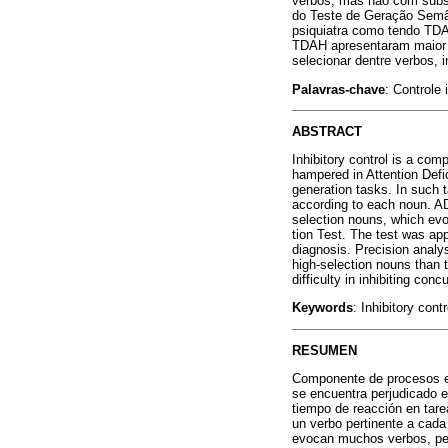
verbos, mas não com subst
do Teste de Geração Semân
psiquiatra como tendo TDA
TDAH apresentaram maior t
selecionar dentre verbos, 
Palavras-chave
: Controle 
ABSTRACT
Inhibitory control is a comp
hampered in Attention Defi
generation tasks. In such 
according to each noun. AD
selection nouns, which ev
tion Test. The test was app
diagnosis. Precision analy
high-selection nouns than
difficulty in inhibiting con
Keywords
: Inhibitory con
RESUMEN
Componente de procesos eje
se encuentra perjudicado e
tiempo de reacción en tare
un verbo pertinente a cada
evocan muchos verbos, per