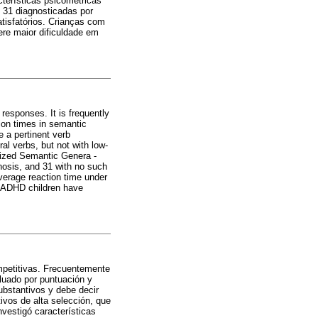
terísticas psicométricas
 31 diagnosticadas por
tisfatórios. Crianças com
re maior dificuldade em
 responses. It is frequently
ion times in semantic
 a pertinent verb
l verbs, but not with low-
rized Semantic Genera -
gnosis, and 31 with no such
verage reaction time under
s ADHD children have
ompetitivas. Frecuentemente
luado por puntuación y
ubstantivos y debe decir
ivos de alta selección, que
vestigó características