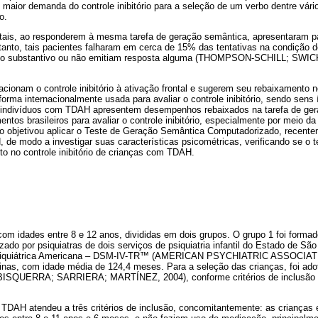
 maior demanda do controle inibitório para a seleção de um verbo dentre vá
o.
ntais, ao responderem à mesma tarefa de geração semântica, apresentaram 
tanto, tais pacientes falharam em cerca de 15% das tentativas na condição d
prio substantivo ou não emitiam resposta alguma (THOMPSON-SCHILL; SW
cionam o controle inibitório à ativação frontal e sugerem seu rebaixamento 
rma internacionalmente usada para avaliar o controle inibitório, sendo sens í
 indivíduos com TDAH apresentem desempenhos rebaixados na tarefa de ger
entos brasileiros para avaliar o controle inibitório, especialmente por meio 
do objetivou aplicar o Teste de Geração Semântica Computadorizado, recent
e modo a investigar suas características psicométricas, verificando se o te
nto no controle inibitório de crianças com TDAH.
com idades entre 8 e 12 anos, divididas em dois grupos. O grupo 1 foi forma
zado por psiquiatras de dois serviços de psiquiatria infantil do Estado de S
 Psiquiátrica Americana – DSM-IV-TR™ (AMERICAN PSYCHIATRIC ASSOCIATI
nas, com idade média de 124,4 meses. Para a seleção das crianças, foi ad
l (BISQUERRA; SARRIERA; MARTÍNEZ, 2004), conforme critérios de inclusão
TDAH atendeu a três critérios de inclusão, concomitantemente: as crianças