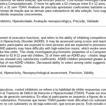
antivos de baixa seleção, que evocam poucos. Este estudo investigou carac
tica Computadorizado. O teste foi aplicado a 62 crianças entre 8 e 12 anos,
H, e 31 sem TDAH. Análises de precisão apontaram coeficientes bastante sa
empo de reação que as demais para substantivos de alta seleção. Isso suge
inibindo respostas concorrentes.
inibitório, Hiperatividade, Avaliação neuropsicológica, Precisão, Validade.
onent of executive functions, and refers to the ability of inhibiting competitive
cit Hiperactivity Disorder (ADHD). It may be assessed using scores and react
tasks participants are exposed to noun pictures and are expected to pronounce
HD patients may have difficulty with high-selection nouns, which evoke severa
oke few verbs. This study investigated psychometric properties of a Compute
lied to 62 8-12 year-old children, 31 of them with an ADHD psy - chiatric dia
ses showed very satisfactory coefficients. ADHD children presented greater a
 that of non-ADHD children. Decreased ability to select among verbs suggest
current responses.
trol, Hiperactivity, Neuropsychological assessment, Precision, Validity.
cutivos, control inhibitorio se refiere a la habilidad de inhibir respuestas c
n el Trastorno de Déficit de Atención e Hiperactividad (TDAH). Puede ser eva
as de geración semántica. En ellas el participante es expuesto a figuras de s
 substantivo. Personas que tienen TDAH pueden tener dificultad con substant
o no con substantiv os de baja selección, que evocan pocos. Este estudio in