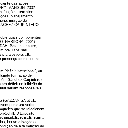
sciente das ações
 IVRY; MANGUN, 2002;
 funções, tem sido
ações, planejamento,
ria, inibição de
2; SÁNCHEZ-CARPINTERO;
 sobre quais componentes
ERO; NARBONA, 2001).
TDAH. Para esse autor,
om prejuízos nas
ncia à espera, alta
 e presença de respostas
 “déficit intencional”, ou
ncluindo formação de
mbém Sánchez-Carpintero e
am déficit na inibição do
ntal seriam responsáveis
ica (GAZZANIGA et al.,
 devem gerar um verbo
 aqueles que se relacionam
n-Schill, D’Exposito,
s encefálicas realizaram a
ias, houve ativação do
condição de alta seleção do