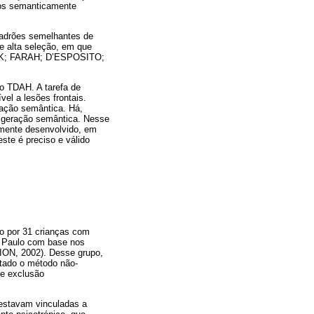
rios semanticamente
padrões semelhantes de
e alta seleção, em que
ICK; FARAH; D’ESPOSITO;
no TDAH. A tarefa de
vel a lesões frontais.
ação semântica. Há,
da geração semântica. Nesse
emente desenvolvido, em
ste é preciso e válido
do por 31 crianças com
ão Paulo com base nos
ON, 2002). Desse grupo,
otado o método não-
 e exclusão
 estavam vinculadas a