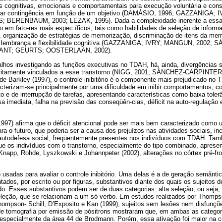
ões cognitivas, emocionais e comportamentais para execução voluntária e con
trar contingência em função de um objetivo (DAMÁSIO, 1996; GAZZANIGA;
BERENBAUM, 2003; LEZAK, 1995). Dada a complexidade inerente a essas
 em fato-res mais espec íficos, tais como habilidades de seleção de inform
 organização de estratégias de memorização, discriminação de itens da memó
uma lembrança e flexibilidade cognitiva (GAZZANIGA; IVRY; MANGUN, 200
ANT; GEURTS; OOSTERLAAN, 2002).
alhos investigando as funções executivas no TDAH, há, ainda, divergências
stritamente vinculados a esse transtorno (NIGG, 2001; SÁNCHEZ-CARPINT
e Barkley (1997), o controle inibitório é o componente mais prejudicado no 
terizam-se principalmente por uma dificuldade em inibir comportamentos, c
o e de interrupção de tarefas, apresentando características como baixa tolerâ
 imediata, falha na previsão das conseqüên-cias, déficit na auto-regulação
.
997) afirma que o déficit atencional pode ser mais bem caracterizado como um
ara o futuro, que poderia ser a causa dos prejuízos nas atividades sociais, i
 autodefesa social, freqüentemente presentes nos indivíduos com TDAH. Ta
e os indivíduos com o transtorno, especialmente do tipo combinado, apresent
app, Rohde, Lyszkowski e Johannpeter (2002), alterações no córtex pré-fro
o usadas para avaliar o controle inibitório. Uma delas é a de geração semânt
ados, por escrito ou por figuras, substantivos diante dos quais os sujeitos
o. Esses substantivos podem ser de duas categorias: alta seleção, ou seja,
seleção, que se relacionam a um só verbo. Em estudos realizados por Thompso
hompson- Schill, D’Exposito e Kan (1999), sujeitos sem lesões nem disfunçõe
de tomografia por emissão de pósitrons mostraram que, em ambas as categor
r, especialmente da área 44 de Brodmann. Porém, essa ativação foi maior na 