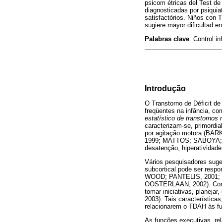
psicom étricas del Test de
diagnosticadas por psiquia
satisfactórios. Niños con
sugiere mayor dificultad e
Palabras clave
: Control i
Introdução
O Transtorno de Déficit d
freqüentes na infância, c
estatístico de transtornos
caracterizam-se, primordia
por agitação motora (
1999; MATTOS; SABOYA; K
desatenção, hiperatividad
Vários pesquisadores suge
subcortical pode ser re
WOOD; PANTELIS, 2001;
OOSTERLAAN, 2002). Compr
tomar iniciativas, planejar
2003). Tais característica
relacionarem o TDAH às f
As funções executivas, rel