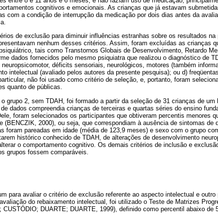
des entre 8 e 11 anos e 6 meses, e não faziam uso de medicação, principalme
mportamentos cognitivos e emocionais. As crianças que já estavam submetid
das com a condição de interrupção da medicação por dois dias antes da avali
a.
érios de exclusão para diminuir influências estranhas sobre os resultados na
resentavam nenhum desses critérios. Assim, foram excluídas as crianças q
psiquiátrico, tais como Transtornos Globais de Desenvolvimento, Retardo Me
me dados fornecidos pelo mesmo psiquiatra que realizou o diagnóstico de 
neuropsicomotor, déficits sensoriais, neurológicos, motores (também informad
 intelectual (avaliado pelos autores da presente pesquisa); ou d) freqüent
particular, não foi usado como critério de seleção, e, portanto, foram selecio
res quanto de públicas.
 o grupo 2, sem TDAH, foi formado a partir da seleção de 31 crianças de um
de dados compreendia crianças de terceiras e quartas séries do ensino fund
ele, foram selecionados os participantes que obtiveram percentis menores qu
de (BENCZIK, 2000), ou seja, que correspondiam à ausência de sintomas de 
nças foram pareadas em idade (média de 123,9 meses) e sexo com o grupo co
ntarem histórico conhecido de TDAH, de alterações de desenvolvimento neur
terar o comportamento cognitivo. Os demais critérios de inclusão e exclusã
s grupos fossem comparáveis.
m para avaliar o critério de exclusão referente ao aspecto intelectual e outro
a avaliação do rebaixamento intelectual, foi utilizado o Teste de Matrizes Prog
 CUSTÓDIO; DUARTE; DUARTE, 1999), definido como percentil abaixo de 5