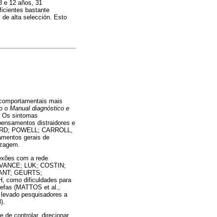
8 e 12 años, 31
ficientes bastante
de alta selección. Esto
 comportamentais mais
do o
Manual diagnóstico e
Os sintomas
pensamentos distraidores e
ORD; POWELL; CARROLL,
mentos gerais de
izagem.
nexões com a rede
; VANCE; LUK; COSTIN;
ANT; GEURTS;
, como dificuldades para
arefas (MATTOS et al.,
m levado pesquisadores a
).
de controlar, direcionar,