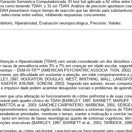
 Geración Semántica Computadorizada. El test fué aplicado a 62 niños entre 
tra como teniendo TDAH, y 31 sin TDAH. Análisis de precisión apuntaron coe
 TDAH presentaron mayor tiempo de reacción que las demás para substantivos 
n seleccionar entre verbos, inhibiendo respuestas concurrentes.
nhibitorio, Hiperatividad, Evaluación neuropsicológica, Precisión, Validez.
e Atenção e Hiperatividade (TDAH) vem sendo considerado um dos distúrbios
om taxas de prevalência entre 3% e 7% em crianças em idade escolar, segun
 mentais
– DSM-IV-TR™ (AMERICAN PSYCHIATRIC ASSOCIA -TION, 2002). 
lmente, por dificuldade em sustentar a atenção, em inibir comportamentos e 
BARKLEY, 1997; HOUGHTON; DOUGLAS; WEST; WHITHING; WALL; LANGSF
AEFER; KNIJNIK; SONCINI, 2003). Segundo tais autores, esses comporta
e e impulsivi dade podem acarretar desajustes sociais e problemas de aprend
rem que uma alteração no funcionamento do córtex préfrontal e de suas co
sponsável pelo quadro clínico do TDAH (BARKLEY, 1997; BARNETT; MARUFF
 MATTOS et al., 2003; SÁNCHEZ-CARPINTERO; NARBONA, 2001; SERGE
ometimentos nessa região estão relacionados a sintomas típicos do TDAH
, estabelecer prioridades, monitorar o tempo, manter a motivação e concluir t
s, tanto em termos de bases neurológicas quanto de sintomas cognitivos, tê
unções executivas (BARKLEY, 1997; BARNETT et al., 2001; TANNOCK, 1998
acionadas ao córtex pré-frontal, caracterizam-se basicamente pela capacidade 