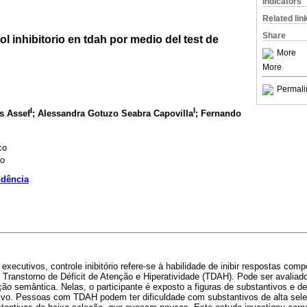
Indicators
Related lin
Share
l inhibitorio en tdah por medio del test de
More
More
Permali
I
I
s Assef
; Alessandra Gotuzo Seabra Capovilla
; Fernando
co
lo
ndência
ecutivos, controle inibitório refere-se à habilidade de inibir respostas com
 Transtorno de Déficit de Atenção e Hiperatividade (TDAH). Pode ser avaliad
ão semântica. Nelas, o participante é exposto a figuras de substantivos e d
tivo. Pessoas com TDAH podem ter dificuldade com substantivos de alta se