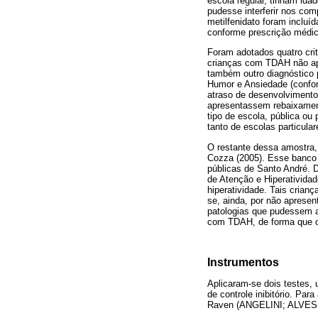
escola regular, tinham ida
pudesse interferir nos co
metilfenidato foram incluí
conforme prescrição médic
Foram adotados quatro crit
crianças com TDAH não ap
também outro diagnóstico 
Humor e Ansiedade (confor
atraso de desenvolvimento 
apresentassem rebaixamento
tipo de escola, pública ou 
tanto de escolas particula
O restante dessa amostra,
Cozza (2005). Esse banco 
públicas de Santo André. D
de Atenção e Hiperativida
hiperatividade. Tais cria
se, ainda, por não aprese
patologias que pudessem al
com TDAH, de forma que o
Instrumentos
Aplicaram-se dois testes, u
de controle inibitório. Par
Raven (ANGELINI; ALVES;