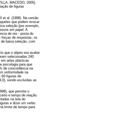
POVILLA; MACEDO, 2005).
tação de figuras
 et al. (1998). Na versão
, aqueles que podem evocar
aixa seleção (por exemplo,
ressos em papel. A
ência de res - posta do
forças de respostas, os
s de baixa seleção, com
o que o objeto era avaliar
foram selecionadas 240
 em artes plásticas
 psicologia para que
% de concordância na
am uniformidade na
 60 figuras de
44,0), sendo excluídas as
1998), que permite o
 acerto e tempo de reação.
ntadas na tela do
figuras e dizer um verbo
há limite de tempo para