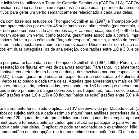
ole inibitório foi utilizado o Teste de Geração Semântica (CAPOVILLA; CA
avaliar a capaci dade de inibir respostas não-adaptadas, por meio da apresen
tivos para gerar um verbo semanticamente relacionado a cada uma delas.
ida com base nos estudos de Thompson-Schill et al. (1997) e Thompson-Schill
eram apresentados por escrito 48 substantivos de alta seleção (por exemplo
a
, que pode ser associado aos verbos
laçar, amarrar, pular, enrolar
) e 48 de b
evocam apenas um verbo, como
tesoura
, geralmente associada a
cortar
), imp
ntivos foi feita pelo cálculo da “força de resposta”, ou seja, a razão da freqü
determinado substantivo sobre o menos evocado. Desse modo, com base nas 
dos em duas categorias, os de alta seleção, com razões entre 1,0 e 3,0, e o
 pesquisa foi baseada na de Thompson-Schill et al. (1997, 1998). Porém, vist
resentação de figuras em vez de palavras escritas. Para tanto, inicialmente 
stantivos concretos de um banco de dados desenvolvido por uma especialista
1). Essas figuras, impressas em papel, foram apresentadas a 49 alunos de
verbo relacionado a cada uma delas. Aquelas que apresentaram mais de 80
pantes foram, então, selecionadas, resultando em 153 figuras que apresentar
ões entre o primeiro e o segundo verbos mais freqüentes, foram selecionadas
ão” (razões entre 1,0 e 1,9) e 60 figuras “baixa seleção” (razões entre 5,0 e 
e instrumento foi utilizado o aplicativo IBV desenvolvido por Macedo et al. (
rbo) do sujeito emitida a cada estímulo (figura) para análises posteriores de
te em 120 figuras de teste, precedidas por duas figuras de exemplo, aprese
strução é fornecida pelo aplicador, que solicita ao participante para ver as 
nado a cada uma delas. O aplicativo pode ser acionado pelo examinador. Não 
como critério de interrupção, e o tempo médio de execução é de 20 minutos.