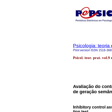
Psicologia: teoria 
Print version
ISSN
1516-368
Psicol. teor. prat. vol.
Avaliação do cont
de geração semân
Inhibitory control a
tion test