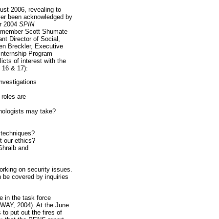
st 2006, revealing to
ever been acknowledged by
er 2004
SPIN
ce member Scott Shumate
t Director of Social,
en Breckler, Executive
Internship Program
cts of interest with the
 16 & 17):
investigations
 roles are
ychologists may take?
e techniques?
t our ethics?
Ghraib and
orking on security issues.
 be covered by inquiries
 in the task force
OWAY, 2004). At the June
o put out the fires of