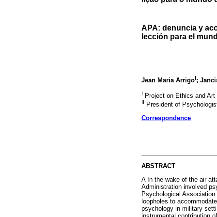
APA: denuncia y aco
lección para el mund
I
Jean Maria Arrigo
; Janc
I
Project on Ethics and Art
II
President of Psychologist
Correspondence
ABSTRACT
A In the wake of the air a
Administration involved ps
Psychological Association 
loopholes to accommodate p
psychology in military sett
instrumental contribution o