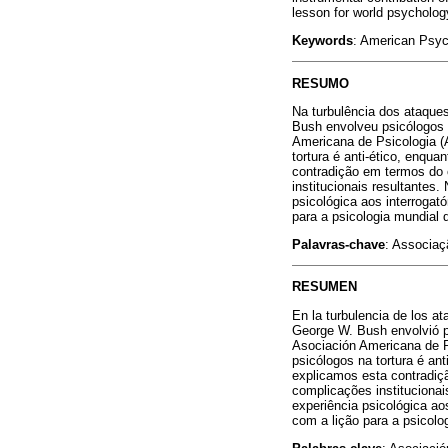
lesson for world psychology
Keywords
: American Psych
RESUMO
Na turbulência dos ataque
Bush envolveu psicólogos 
Americana de Psicologia (
tortura é anti-ético, enq
contradição em termos do 
institucionais resultante
psicológica aos interrogat
para a psicologia mundial d
Palavras-chave
: Associaç
RESUMEN
En la turbulencia de los at
George W. Bush envolvió ps
Asociación Americana de P
psicólogos na tortura é a
explicamos esta contradiç
complicações instituciona
experiência psicológica ao
com a lição para a psicolog