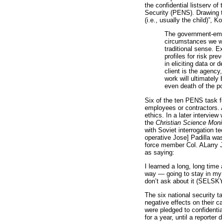
the confidential listserv o
Security (PENS). Drawing t
(i.e., usually the child)”, 
The government-empl
circumstances we wi
traditional sense. 
profiles for risk pre
in eliciting data or
client is the agency
work will ultimately 
even death of the po
Six of the ten PENS task 
employees or contractors. 
ethics. In a later intervi
the
Christian Science Moni
with Soviet interrogation t
operative Jose] Padilla was
force member Col. ALarry
as saying:
I learned a long, long time
way — going to stay in my l
don’t ask about it (SELSKY
The six national security t
negative effects on their 
were pledged to confidenti
for a year, until a reporter