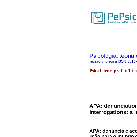
Psicologia: teoria 
versão impressa
ISSN
1516
Psicol. teor. prat. v.10
APA: denunciatio
interrogations: a
APA: denúncia e ac
lição para o mundo 