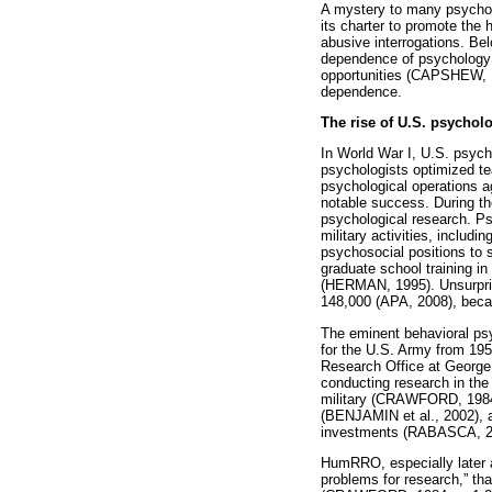
A mystery to many psychol
its charter to promote the 
abusive interrogations. Be
dependence of psychology o
opportunities (CAPSHEW, 199
dependence.
The rise of U.S. psycholo
In World War I, U.S. psychol
psychologists optimized t
psychological operations ag
notable success. During th
psychological research. Ps
military activities, includ
psychosocial positions to s
graduate school training i
(HERMAN, 1995). Unsurpris
148,000 (APA, 2008), becam
The eminent behavioral ps
for the U.S. Army from 195
Research Office at George
conducting research in the
military (CRAWFORD, 1984, 
(BENJAMIN et al., 2002), an
investments (RABASCA, 2
HumRRO, especially later a
problems for research,” that