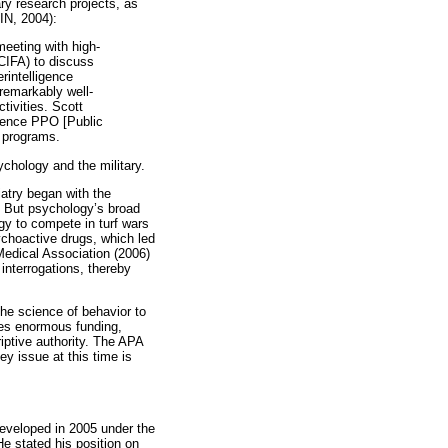
ry research projects, as
IN, 2004):
meeting with high-
(CIFA) to discuss
rintelligence
 remarkably well-
tivities. Scott
cience PPO [Public
g programs.
ychology and the military.
iatry began with the
. But psychology’s broad
ogy to compete in turf wars
ychoactive drugs, which led
 Medical Association (2006)
interrogations, thereby
the science of behavior to
des enormous funding,
riptive authority. The APA
y issue at this time is
 developed in 2005 under the
He stated his position on