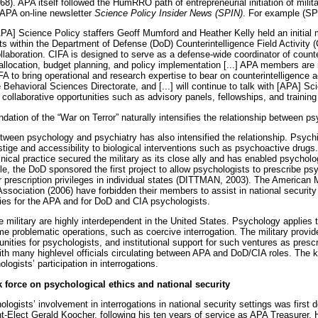
. APA itself followed the HumRRO path of entrepreneurial initiation of milita
 APA on-line newsletter
Science Policy Insider News (SPIN)
. For example (SP
PA] Science Policy staffers Geoff Mumford and Heather Kelly held an initial 
ts within the Department of Defense (DoD) Counterintelligence Field Activity 
llaboration. CIFA is designed to serve as a defense-wide coordinator of counte
 allocation, budget planning, and policy implementation [...] APA members are
FA to bring operational and research expertise to bear on counterintelligence ac
Behavioral Sciences Directorate, and [...] will continue to talk with [APA] S
 collaborative opportunities such as advisory panels, fellowships, and trainin
ndation of the “War on Terror” naturally intensifies the relationship between ps
etween psychology and psychiatry has also intensified the relationship. Psych
tige and accessibility to biological interventions such as psychoactive drugs
linical practice secured the military as its close ally and has enabled psychol
le, the DoD sponsored the first project to allow psychologists to prescribe ps
or prescription privileges in individual states (DITTMAN, 2003). The American
ssociation (2006) have forbidden their members to assist in national security 
ties for the APA and for DoD and CIA psychologists.
 military are highly interdependent in the United States. Psychology applies 
me problematic operations, such as coercive interrogation. The military provi
nities for psychologists, and institutional support for such ventures as presc
th many highlevel officials circulating between APA and DoD/CIA roles. The ke
logists’ participation in interrogations.
 force on psychological ethics and national security
logists’ involvement in interrogations in national security settings was first
t-Elect Gerald Koocher, following his ten years of service as APA Treasurer. 