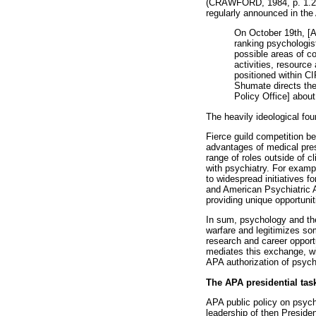
(CRAWFORD, 1984, p. 1.268)
regularly announced in the
On October 19th, [A
ranking psychologis
possible areas of co
activities, resource
positioned within CI
Shumate directs the 
Policy Office] about
The heavily ideological fou
Fierce guild competition b
advantages of medical pres
range of roles outside of c
with psychiatry. For examp
to widespread initiatives f
and American Psychiatric A
providing unique opportuni
In sum, psychology and the
warfare and legitimizes so
research and career opportu
mediates this exchange, wi
APA authorization of psycho
The APA presidential task
APA public policy on psycho
leadership of then Presiden