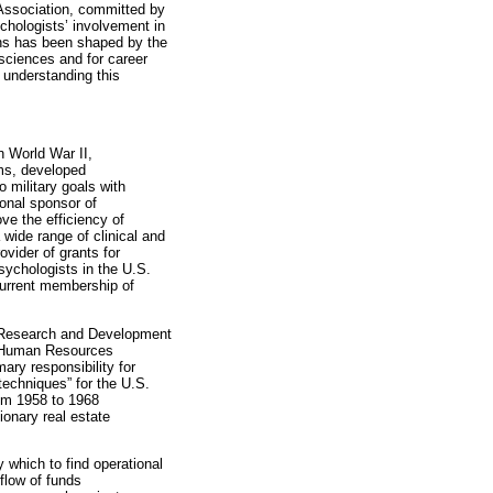
Association, committed by
ychologists’ involvement in
ons has been shaped by the
sciences and for career
 understanding this
In World War II,
ms, developed
 military goals with
onal sponsor of
e the efficiency of
 wide range of clinical and
ovider of grants for
sychologists in the U.S.
current membership of
f Research and Development
he Human Resources
y responsibility for
techniques” for the U.S.
rom 1958 to 1968
ionary real estate
 which to find operational
 flow of funds