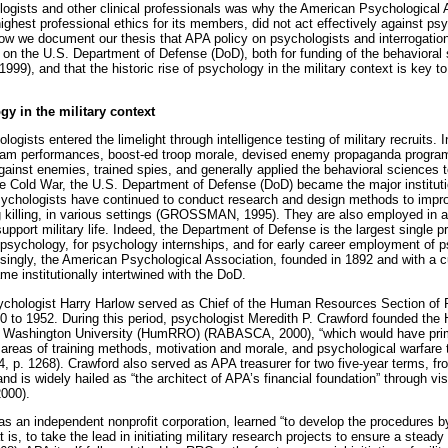
ogists and other clinical professionals was why the American Psychological 
highest professional ethics for its members, did not act effectively against ps
low we document our thesis that APA policy on psychologists and interrogati
n the U.S. Department of Defense (DoD), both for funding of the behavioral 
9), and that the historic rise of psychology in the military context is key to
gy in the military context
ogists entered the limelight through intelligence testing of military recruits. 
eam performances, boost-ed troop morale, devised enemy propaganda progra
ainst enemies, trained spies, and generally applied the behavioral sciences to
e Cold War, the U.S. Department of Defense (DoD) became the major instituti
ychologists have continued to conduct research and design methods to improv
ing killing, in various settings (GROSSMAN, 1995). They are also employed in a
upport military life. Indeed, the Department of Defense is the largest single pr
n psychology, for psychology internships, and for early career employment of p
ingly, the American Psychological Association, founded in 1892 and with a 
e institutionally intertwined with the DoD.
ychologist Harry Harlow served as Chief of the Human Resources Section o
0 to 1952. During this period, psychologist Meredith P. Crawford founded t
 Washington University (HumRRO) (RABASCA, 2000), “which would have primar
 areas of training methods, motivation and morale, and psychological warfare 
p. 1268). Crawford also served as APA treasurer for two five-year terms, f
d is widely hailed as “the architect of APA’s financial foundation” through vis
000).
s an independent nonprofit corporation, learned “to develop the procedures by
 is, to take the lead in initiating military research projects to ensure a steady