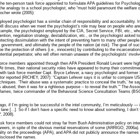
f the ten-person task force appointed to formulate APA guidelines for Psycholo
he analogy to a school psychologist, who “must hold paramount the welfare o
Koocher wrote (2005):
oyed psychologist has a similar chain of responsibility and accountability. I
ll discuss when we meet the psychologist’s role may bear on people who are n
Example, the psychologist employed by the CIA, Secret Service, FBI, etc., wh
vention, negotiation strategy, destabilization, etc., or the psychologist asked t
 detecting dissimulation with the intent of preventing harm to many other people
, government, and ultimately the people of the nation (at risk). The goal of su
be the protection of others (i.e., innocents) by contributing to the incarceration,
tential perpetrator, who will often remain unaware of the psychologists’ invol
force members appointed through then APA President Ronald Levant were high
At times, their national security roles have appeared to trump their commitme
ew with task force member Capt. Bryce Lefever, a navy psychologist and former
tor
reported (RICHEY, 2007): “Captain Lefever says it is unfair to compare US a
echniques. ‘Their abuse was a systematic practice to conceal the truth,’ he say
 abused, then it was for a righteous purpose – to reveal the truth.’” The Ass
 James, twice commander of the Behavioral Science Consultation Teams (B
 ago, if I’m going to be successful in the intel community, I’m meticulously — 
ane [...]. So if I don’t have a specific need to know about something, I don’t 
, 2008).
ask force members could not stray far from Bush Administration policy on inter
careers, in spite of the obvious mental reservations of some (ARRIGO, 2006a)
ality on the proceedings (APA), and APA did not publicly announce the names
 disclosed the names.