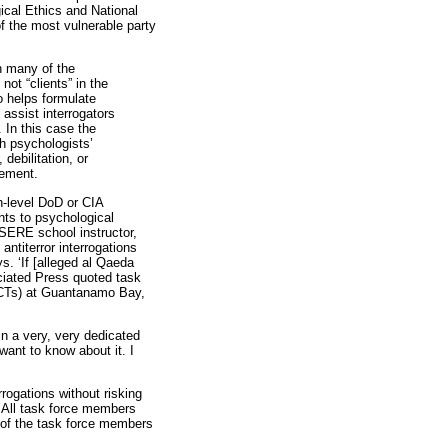
gical Ethics and National
f the most vulnerable party
n many of the
ot “clients” in the
o helps formulate
o assist interrogators
. In this case the
ch psychologists’
 debilitation, or
vement.
-level DoD or CIA
nts to psychological
 SERE school instructor,
ntiterror interrogations
s. ‘If [alleged al Qaeda
ociated Press quoted task
SCTs) at Guantanamo Bay,
in a very, very dedicated
want to know about it. I
rogations without risking
. All task force members
 of the task force members