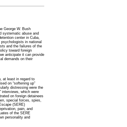
the George W. Bush
red systematic abuse and
detention center in Cuba,
 psychologists in national
ts and the failures of the
licy toward foreign
we anticipate it can provide
cal demands on their
 at least in regard to
sed on “softening up”
ularly distressing were the
l” interviews, which were
rated on foreign detainees
en, special forces, spies,
d Escape (SERE)
eprivation, pain, and
aduates of the SERE
wn personality and