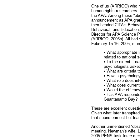
One of us (ARRIGO) who ha
human rights researchers 
the APA. Among these “ob
announcement as APA grant
then headed CIFA’s Behavio
Behavioral, and Education
Director for APA Science 
(ARRIGO, 2006b). All had s
February 15-16, 2005, man
• What appropriate l
related to national s
• To the extent it c
psychologists asked 
• What are criteria 
• How is psychology 
• What role does inf
• What does current 
• Would the efficacy
• Has APA responded
Guantanamo Bay?
These are excellent questio
Given what later transpire
that sound earnest but lea
Another unmentioned “obser
meeting. Newman’s wife, L
2005 PENS task force meeti