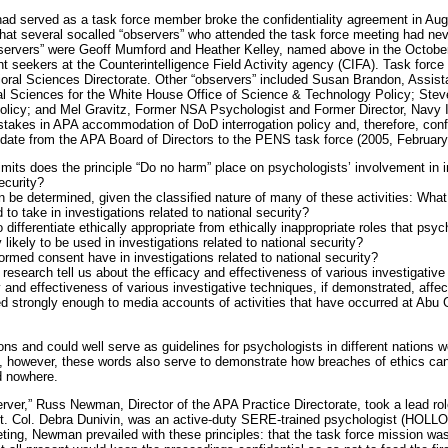
d served as a task force member broke the confidentiality agreement in Augu
that several socalled “observers” who attended the task force meeting had n
servers” were Geoff Mumford and Heather Kelley, named above in the Octob
 seekers at the Counterintelligence Field Activity agency (CIFA). Task for
ral Sciences Directorate. Other “observers” included Susan Brandon, Assistan
al Sciences for the White House Office of Science & Technology Policy; Stev
Policy; and Mel Gravitz, Former NSA Psychologist and Former Director, Navy 
takes in APA accommodation of DoD interrogation policy and, therefore, confli
date from the APA Board of Directors to the PENS task force (2005, February
imits does the principle “Do no harm” place on psychologists’ involvement in 
ecurity?
an be determined, given the classified nature of many of these activities: What
to take in investigations related to national security?
to differentiate ethically appropriate from ethically inappropriate roles that ps
likely to be used in investigations related to national security?
ormed consent have in investigations related to national security?
research tell us about the efficacy and effectiveness of various investigativ
 and effectiveness of various investigative techniques, if demonstrated, affec
 strongly enough to media accounts of activities that have occurred at Abu 
ns and could well serve as guidelines for psychologists in different nations w
d, however, these words also serve to demonstrate how breaches of ethics can
d nowhere.
ver,” Russ Newman, Director of the APA Practice Directorate, took a lead role
t. Col. Debra Dunivin, was an active-duty SERE-trained psychologist (HOLL
ng, Newman prevailed with these principles: that the task force mission was t