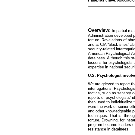
Palabras clave
: Asociació
Overview:
In partial r
Administration developed po
torture. Revelations of abu
and at CIA “black sites” ab
security-related interroga
American Psychological Ass
detainees. Although this st
lessons for psychologists 
expertise in national secur
U.S. Psychologist involv
We are grieved to report th
interrogations. Psychologi
tactics, such as sensory de
reports of psychologists’ id
then used to individualize
were the work of senior of
and other knowledgeable pe
techniques. That is, throug
torture. Drowning, for ins
program became leaders of
resistance in detainees.