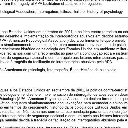
 from the tragedy of APA facilitation of abusive interrogations.
ological Association, Interrogation, Ethics, Torture, History of psychology.
s aos Estados Unidos em setembro de 2001, a política contra-terrorista na a
no desenho e implementação de interrogatórios abusivos em detidos estrang
APA - American Psycological Association) declarou firmemente que o envolvi
uanto simultaneamente criou exceções para acomodar o envolvimento de psicó
crescimento histórico da psicologia dos Estados Unidos em ambiente militar
s. Nós fechamos com uma recomendação para uma contribuição ética e instrum
órios de segurança nacional e com um apelo aos leitores internacionais para 
evida à tragédia da facilitação de interrogatórios abusivos pela APA.
ão Americana de psicologia, Interrogação, Ética, História da psicologia
aques a los Estados Unidos en septiembre de 2001, la política contra-terrorist
icólogos en el diseño e implementación de interrogatorios abusivos en deten
sicologia (APA - American Psycological Association) declaró firmemente que
nti-ético, enquanto simultaneamente criou exceções para acomodar o envolvim
ão em termos do crescimento histórico da psicologia dos Estados Unidos em 
is resultantes. Nós fechamos com uma recomendação para uma contribuição é
s interrogatórios de segurança nacional e com um apelo aos leitores internac
ia mundial devida à tragédia da facilitação de interrogatórios abusivos pela 