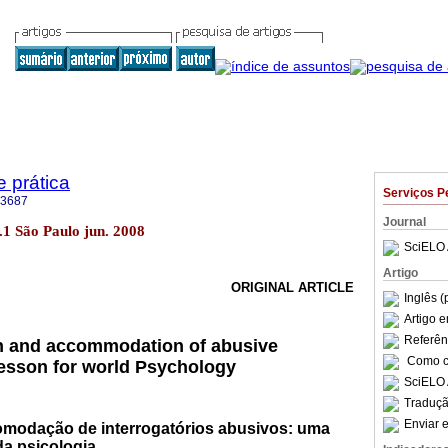
e prática
Serviços P
-3687
Journal
 n.1 São Paulo jun. 2008
SciELO 
Artigo
ORIGINAL ARTICLE
Inglês (
Artigo 
Referên
n and accommodation of abusive
Como ci
 lesson for world Psychology
SciELO 
Traduçã
Enviar e
omodação de interrogatórios abusivos: uma
da psicologia