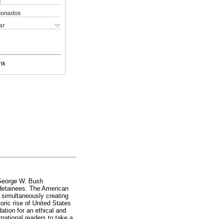
s
cionados
ar
nk
e George W. Bush
 detainees. The American
e simultaneously creating
ric rise of United States
ation for an ethical and
rnational readers to take a