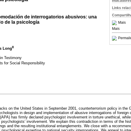
Indicadore
Links rela
Compartilh
modación de interrogatorios abusivos: una
o de la psicología
Mais
Mais
Permali
II
is Long
 in Testimony
s for Social Responsibility
ttacks on the United States in September 2001, counterterrorism policy in th
ychologists in design and implementation of abusive interrogations of foreign
(APA) has firmly declared psychologist involvement in torture unethical, whil
sychologists’ involvement. We explain this contradiction in terms of the histo
ings and the resulting institutional entanglements. We close with a recommend
f psychological expertise to national security interrogations. We appeal to inte