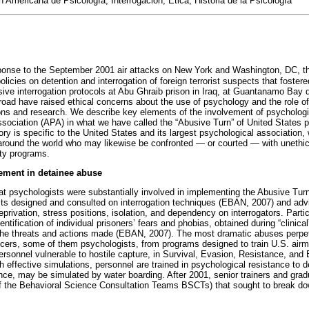
n Americana de Psicología, Interrogación, Ética, Historia de la Psicología
esponse to the September 2001 air attacks on New York and Washington, DC, 
licies on detention and interrogation of foreign terrorist suspects that foste
sive interrogation protocols at Abu Ghraib prison in Iraq, at Guantanamo Bay 
road have raised ethical concerns about the use of psychology and the role of
tions and research. We describe key elements of the involvement of psychologis
ociation (APA) in what we have called the “Abusive Turn” of United States po
ory is specific to the United States and its largest psychological association, 
around the world who may likewise be confronted — or courted — with unethi
ity programs.
ement in detainee abuse
at psychologists were substantially involved in implementing the Abusive Turn,
sts designed and consulted on interrogation techniques (EBAN, 2007) and advi
privation, stress positions, isolation, and dependency on interrogators. Partic
entification of individual prisoners’ fears and phobias, obtained during “clinica
 the threats and actions made (EBAN, 2007). The most dramatic abuses perpet
ficers, some of them psychologists, from programs designed to train U.S. airm
rsonnel vulnerable to hostile capture, in Survival, Evasion, Resistance, an
h effective simulations, personnel are trained in psychological resistance to d
tance, may be simulated by water boarding. After 2001, senior trainers and gr
 the Behavioral Science Consultation Teams BSCTs) that sought to break do