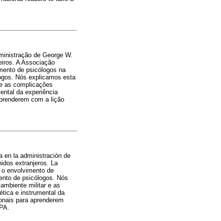
dministração de George W.
eiros. A Associação
mento de psicólogos na
logos. Nós explicamos esta
 e as complicações
ental da experiência
aprenderem com a lição
a en la administración de
idos extranjeros. La
 o envolvimento de
ento de psicólogos. Nós
ambiente militar e as
tica e instrumental da
ionais para aprenderem
APA.