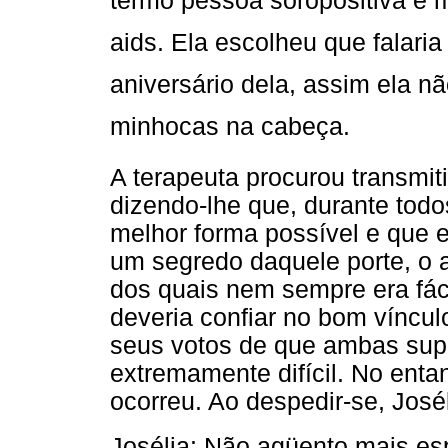
termo pessoa soropositiva e 
aids. Ela escolheu que falari
aniversário dela, assim ela n
minhocas na cabeça.
A terapeuta procurou transmi
dizendo-lhe que, durante todo
melhor forma possível e que 
um segredo daquele porte, o
dos quais nem sempre era fáci
deveria confiar no bom víncul
seus votos de que ambas su
extremamente difícil. No enta
ocorreu. Ao despedir-se, Josél
Josélia: Não agüento mais es