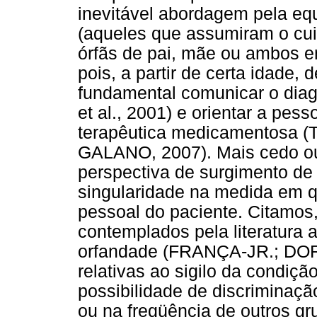
inevitável abordagem pela equ
(aqueles que assumiram o cui
órfãs de pai, mãe ou ambos 
pois, a partir de certa idade,
fundamental comunicar o di
et al., 2001) e orientar a pe
terapêutica medicamentosa
GALANO, 2007). Mais cedo ou 
perspectiva de surgimento de 
singularidade na medida em q
pessoal do paciente. Citamos,
contemplados pela literatura 
orfandade (FRANÇA-JR.; DOR
relativas ao sigilo da condiç
possibilidade de discriminaçã
ou na freqüência de outros gru