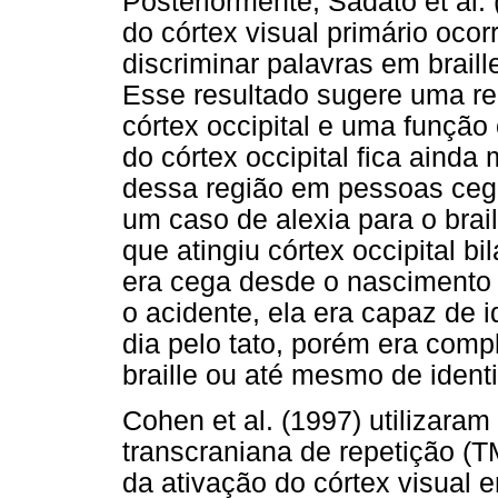
Posteriormente, Sadato et al
do córtex visual primário ocor
discriminar palavras em braill
Esse resultado sugere uma re
córtex occipital e uma função
do córtex occipital fica ainda
dessa região em pessoas cegas
um caso de alexia para o brai
que atingiu córtex occipital b
era cega desde o nascimento e 
o acidente, ela era capaz de i
dia pelo tato, porém era comp
braille ou até mesmo de identi
Cohen et al. (1997) utilizara
transcraniana de repetição (TM
da ativação do córtex visual 