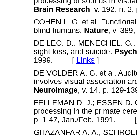
processing of sounds in visua
Brain Research
, v. 192, n.
COHEN L. G. et al. Functional 
blind humans.
Nature
, v. 38
DE LEO, D., MENECHEL, G., C
sight loss, and suicide.
Psych
1999. [
Links
]
DE VOLDER A. G. et al. Audit
involves visual association ar
Neuroimage
, v. 14, p. 129
FELLEMAN D. J.; ESSEN D. C. 
processing in the primate cere
p. 1-47, Jan./Feb. 1991. 
GHAZANFAR A. A.; SCHROEDER