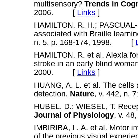
multisensory?
Trends in Cogn
2006. [
Links
]
HAMILTON, R. H.; PASCUAL-LE
associated with Braille learni
n. 5, p. 168-174, 1998. [
HAMILTON, R. et al. Alexia for 
stroke in an early blind woma
2000. [
Links
]
HUANG, A. L. et al. The cells
detection.
Nature
, v. 442, n
HUBEL, D.; WIESEL, T. Receptiv
Journal of Physiology
, v. 4
IMBIRIBA, L. A. et al. Motor i
of the previous visual experi