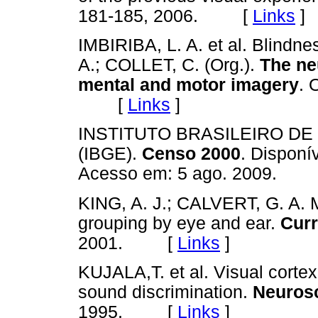
181-185, 2006. [
Links
]
IMBIRIBA, L. A. et al. Blindn
A.; COLLET, C. (Org.).
The ne
mental and motor imagery
. 
[
Links
]
INSTITUTO BRASILEIRO DE
(IBGE).
Censo 2000
. Disponí
Acesso em: 5 ago. 2009.
KING, A. J.; CALVERT, G. A. M
grouping by eye and ear.
Curr
2001. [
Links
]
KUJALA,T. et al. Visual cortex
sound discrimination.
Neurosc
1995. [
Links
]