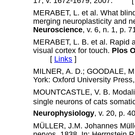
17, v. 1672-1679, 2007. 
MERABET, L. et al. What blind
merging neuroplasticity and 
Neuroscience
, v. 6, n. 1, 
MERABET, L. B. et al. Rapid an
visual cortex for touch.
Plos O
[
Links
]
MILNER, A. D.; GOODALE, M
York: Oxford University Pr
MOUNTCASTLE, V. B. Modality
single neurons of cats somati
Neurophysiology
, v. 20, p
MÜLLER, J.M. Johannes Müller
nervos, 1838. In: Herrnstein R