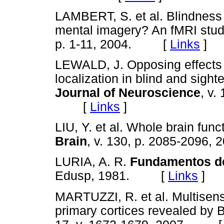
LAMBERT, S. et al. Blindness a
mental imagery? An fMRI stu
p. 1-11, 2004. [
Links
]
LEWALD, J. Opposing effects 
localization in blind and sigh
Journal of Neuroscience
, v.
[
Links
]
LIU, Y. et al. Whole brain funct
Brain
, v. 130, p. 2085-209
LURIA, A. R.
Fundamentos de
Edusp, 1981. [
Links
]
MARTUZZI, R. et al. Multisens
primary cortices revealed b