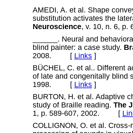
AMEDI, A. et al. Shape convey
substitution activates the late
Neuroscience
, v. 10, n. 6,
______. Neural and behavioral
blind painter: a case study.
Br
2008. [
Links
]
BÜCHEL, C. et al.. Different ac
of late and congenitally blind 
1998. [
Links
]
BURTON, H. et al. Adaptive ch
study of Braille reading.
The J
1, p. 589-607, 2002. [
Lin
COLLIGNON, O. et al. Cross-mod