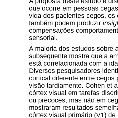
A proposta deste estudo é disc
que ocorre em pessoas cegas.
vida dos pacientes cegos, os 
também podem produzir
insig
compensações comportamenta
sensorial.
A maioria dos estudos sobre a
subsequente mostra que a amp
está correlacionada com a ida
Diversos pesquisadores ident
cortical diferente entre cego
visão tardiamente. Cohen et al
córtex visual em tarefas disc
ou precoces, mas não em cegos
mostraram resultados semelhan
córtex visual primário (V1) d