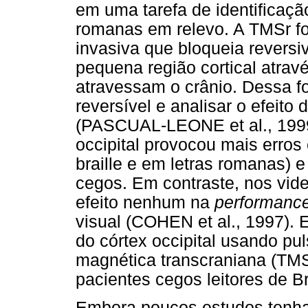
em uma tarefa de identificação
romanas em relevo. A TMSr fo
invasiva que bloqueia revers
pequena região cortical atrav
atravessam o crânio. Dessa fo
reversível e analisar o efeito
(PASCUAL-LEONE et al., 1999)
occipital provocou mais erros
braille e em letras romanas) e
cegos. Em contraste, nos vid
efeito nenhum na
performanc
visual (COHEN et al., 1997). 
do córtex occipital usando pu
magnética transcraniana (TM
pacientes cegos leitores de Bra
Embora poucos estudos tenham