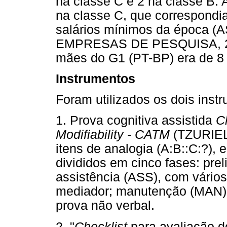
na classe C e 2 na classe B. 
na classe C, que correspondi
salários mínimos da época
EMPRESAS DE PESQUISA, 200
mães do G1 (PT-BP) era de 8 
Instrumentos
Foram utilizados os dois instr
1. Prova cognitiva assistida
C
Modifiability - CATM
(TZURIEL;
itens de analogia (A:B::C:?),
divididos em cinco fases: pre
assistência (ASS), com vários
mediador; manutenção (MAN);
prova não verbal.
2. "
Checklist
para avaliação d