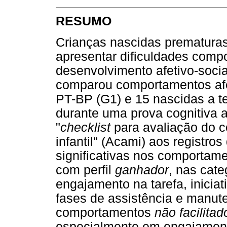
RESUMO
Crianças nascidas prematura
apresentar dificuldades compo
desenvolvimento afetivo-soci
comparou comportamentos afet
PT-BP (G1) e 15 nascidas a te
durante uma prova cognitiva a
"
checklist
para avaliação do c
infantil" (Acami) aos registro
significativas nos comportam
com perfil
ganhador
, nas cat
engajamento na tarefa, iniciati
fases de assistência e manu
comportamentos
não facilitad
especialmente em engajament