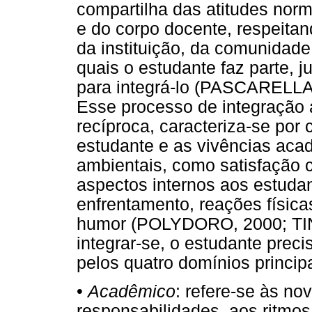
compartilha das atitudes norm
e do corpo docente, respeitan
da instituição, da comunidad
quais o estudante faz parte, j
para integrá-lo (PASCARELLA
Esse processo de integração 
recíproca, caracteriza-se por 
estudante e as vivências aca
ambientais, como satisfação 
aspectos internos aos estuda
enfrentamento, reações física
humor (POLYDORO, 2000; TINT
integrar-se, o estudante preci
pelos quatro domínios principa
•
Acadêmico
: refere-se às no
responsabilidades, aos ritmos