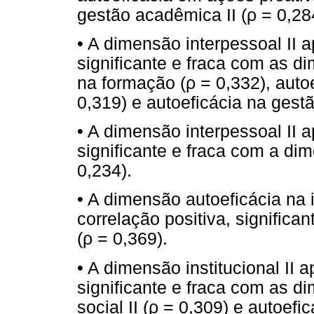
gestão acadêmica II (ρ = 0,28
• A dimensão interpessoal II a
significante e fraca com as d
na formação (ρ = 0,332), auto
0,319) e autoeficácia na gest
• A dimensão interpessoal II a
significante e fraca com a di
0,234).
• A dimensão autoeficácia na i
correlação positiva, significa
(ρ = 0,369).
• A dimensão institucional II 
significante e fraca com as d
social II (ρ = 0,309) e autoefi