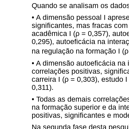
Quando se analisam os dados 
• A dimensão pessoal I aprese
significantes, mas fracas co
acadêmica I (ρ = 0,357), autoe
0,295), autoeficácia na interaç
na regulação na formação I (ρ
• A dimensão autoeficácia na 
correlações positivas, signif
carreira I (ρ = 0,303), estudo I
0,311).
• Todas as demais correlaçõe
na formação superior e da int
positivas, significantes e mo
Na segunda fase desta pesqui