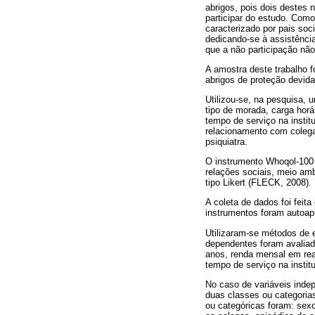
abrigos, pois dois destes
participar do estudo. Como
caracterizado por pais soc
dedicando-se à assistênci
que a não participação não 
A amostra deste trabalho f
abrigos de proteção devida
Utilizou-se, na pesquisa, 
tipo de morada, carga horár
tempo de serviço na instit
relacionamento com colega
psiquiatra.
O instrumento Whoqol-100 c
relações sociais, meio am
tipo Likert (FLECK, 2008).
A coleta de dados foi feit
instrumentos foram autoapl
Utilizaram-se métodos de es
dependentes foram avaliad
anos, renda mensal em reai
tempo de serviço na insti
No caso de variáveis inde
duas classes ou categorias
ou categóricas foram: sexo