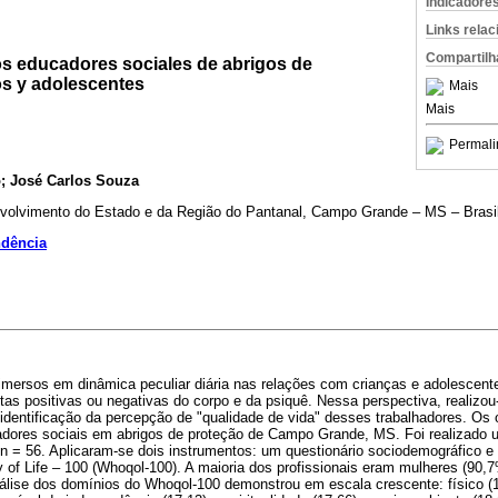
Indicadore
Links rela
Compartilh
los educadores sociales de abrigos de
os y adolescentes
Mais
Mais
Permali
to; José Carlos Souza
nvolvimento do Estado e da Região do Pantanal, Campo Grande – MS – Brasi
ndência
mersos em dinâmica peculiar diária nas relações com crianças e adolescente
as positivas ou negativas do corpo e da psiquê. Nessa perspectiva, realizo
identificação da percepção de "qualidade de vida" desses trabalhadores. Os o
adores sociais em abrigos de proteção de Campo Grande, MS. Foi realizado u
 n = 56. Aplicaram-se dois instrumentos: um questionário sociodemográfico e 
y of Life – 100 (Whoqol-100). A maioria dos profissionais eram mulheres (90,
álise dos domínios do Whoqol-100 demonstrou em escala crescente: físico (1