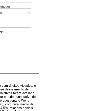
s
cionados
ar
nk
l
 com direitos violados, o
u-se delineamento de
bjetivos foram avaliar a
m estudo quantitativo de
o questionário World
7%), com nível médio de
4,59), relações sociais