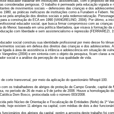
 esse educador trabalhar em instituições assistenciais, com o propósito de ed
las consideradas perigosas. O trabalho é permeado pela educação vigiada e 
itantes de movimentos sociais – defensores das crianças e dos adolescent
anos 1980, as práticas ineficazes de instituições como a Funabem e Febem. N
riza-se pela ampliação dos direitos sociais e pela redemocratização. Persona
para a construção do ECA em 1990 (VANGRELINO, 2004). Por último, a inici
 profissional educador social, que busca firmar compromisso com as criança
ria do Menor, baseada em uma política libertadora, que visava à formação da 
ma educação com liberdade e sem assistencialismo e repressão (FERRAREZI
educador social construiu sua identidade profissional por meio desse fio tênue
movimentos sociais em defesa dos direitos das crianças e dos adolescentes. 
e ligada à área de assistência à infância e adolescência em situação de vuln
Vangrelino (2004) e em sintonia com o objeto da pesquisa, ficam claras a n
cador social e a análise da percepção de sua qualidade de vida.
e de corte transversal, por meio da aplicação do questionário Whoqol-100.
com os trabalhadores de abrigos de proteção de Campo Grande, capital de 
isa, no período de 26 de maio a 9 de junho de 2008. Houve a homologação d
 Católica Dom Bosco, protocolada sob o número 003/2008.
cida pelo Núcleo de Orientação e Fiscalização de Entidades (Nofe) da 1ª Var
e, hoje existem 11 abrigos na capital, com médias de dois a dez funcioná
 funcionários dos abrigos da capital, porém a amostra deste trabalho foi c