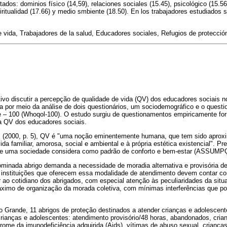
tados: dominios físico (14,59), relaciones sociales (15.45), psicológico (15.56)
iritualidad (17.66) y medio smbiente (18.50). En los trabajadores estudiados 
 vida, Trabajadores de la salud, Educadores sociales, Refugios de protección
ivo discutir a percepção de qualidade de vida (QV) dos educadores sociais n
da por meio da análise de dois questionários, um sociodemográfico e o questi
ife – 100 (Whoqol-100). O estudo surgiu de questionamentos empiricamente fo
a QV dos educadores sociais.
s (2000, p. 5), QV é "uma noção eminentemente humana, que tem sido aprox
ida familiar, amorosa, social e ambiental e à própria estética existencial".
ue uma sociedade considera como padrão de conforto e bem-estar (ASSUMPÇÃ
minada abrigo demanda a necessidade de moradia alternativa e provisória de
s instituições que oferecem essa modalidade de atendimento devem contar c
ao cotidiano dos abrigados, com especial atenção às peculiaridades da sit
ximo de organização da morada coletiva, com mínimas interferências que p
 Grande, 11 abrigos de proteção destinados a atender crianças e adolescent
rianças e adolescentes: atendimento provisório/48 horas, abandonados, cria
rome da imunodeficiência adquirida (Aids), vítimas de abuso sexual, criança