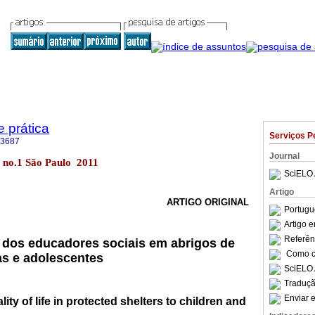
e prática
Serviços P
-3687
Journal
13 no.1 São Paulo 2011
SciELO 
Artigo
ARTIGO ORIGINAL
Portugu
Artigo 
Referên
 dos educadores sociais em abrigos de
Como ci
as e adolescentes
SciELO 
Traduçã
Enviar e
ity of life in protected shelters to children and