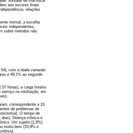
edade, vontade de machucar
ndem aos escores finais
independência, relações
ente normal, a escolha
áveis independentes,
ram sobre métodos não
 54), com a idade variando
 grau e 49,1% ao segundo
,57 horas); a carga horária
 serviço na instituição, em
ses).
aram, correspondente a 10
rentes de problemas de
cistectomia). O tempo de
 dias). Doença crônica e
ônico. Um sujeito (1,8%)
ou muito bem (33,9% e
rrência.