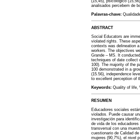
(15,45), psicológico (15,56
analisados percebem de bo
Palavras-chave:
Qualidade
ABSTRACT
Social Educators are immer
violated rights. These asp
contexts was delineation a 
workers. The objectives wer
Grande – MS. It conducted 
techniques of date collect
100). The majority of the 
100 demonstrated in a grow
(15.56), independence level
to excellent perception of th
Keywords:
Quality of life
RESUMEN
Educadores sociales están 
violados. Puede causar una
investigación para identifi
de vida de los educadores 
transversal con una muestr
cuestionario de Calidad de
mujeres (90,7%), el nivel 