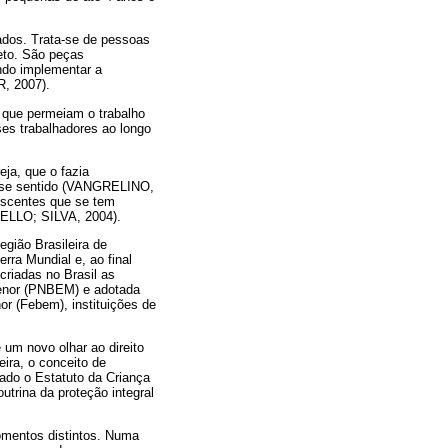
ados. Trata-se de pessoas
eto. São peças
ndo implementar a
R, 2007).
o que permeiam o trabalho
ses trabalhadores ao longo
eja, que o fazia
esse sentido (VANGRELINO,
lescentes que se tem
MELLO; SILVA, 2004).
gião Brasileira de
rra Mundial e, ao final
criadas no Brasil as
Menor (PNBEM) e adotada
 (Febem), instituições de
um novo olhar ao direito
eira, o conceito de
cado o Estatuto da Criança
trina da proteção integral
omentos distintos. Numa