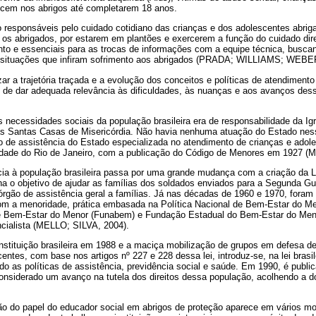
cem nos abrigos até completarem 18 anos.
 responsáveis pelo cuidado cotidiano das crianças e dos adolescentes abrig
os abrigados, por estarem em plantões e exercerem a função do cuidado dir
to e essenciais para as trocas de informações com a equipe técnica, busca
s situações que infiram sofrimento aos abrigados (PRADA; WILLIAMS; WEBE
ar a trajetória traçada e a evolução dos conceitos e políticas de atendiment
m de dar adequada relevância às dificuldades, às nuanças e aos avanços des
 necessidades sociais da população brasileira era de responsabilidade da Igr
das Santas Casas de Misericórdia. Não havia nenhuma atuação do Estado n
ção de assistência do Estado especializada no atendimento de crianças e ado
cidade do Rio de Janeiro, com a publicação do Código de Menores em 1927 (
cia à população brasileira passa por uma grande mudança com a criação da Le
ha o objetivo de ajudar as famílias dos soldados enviados para a Segunda Gue
rgão de assistência geral a famílias. Já nas décadas de 1960 e 1970, foram 
com a menoridade, prática embasada na Política Nacional de Bem-Estar do 
e Bem-Estar do Menor (Funabem) e Fundação Estadual do Bem-Estar do Menor
ncialista (MELLO; SILVA, 2004).
tituição brasileira em 1988 e a maciça mobilização de grupos em defesa de 
ntes, com base nos artigos nº 227 e 228 dessa lei, introduz-se, na lei brasil
do as políticas de assistência, previdência social e saúde. Em 1990, é publi
nsiderado um avanço na tutela dos direitos dessa população, acolhendo a dou
ão do papel do educador social em abrigos de proteção aparece em vários m