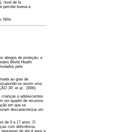
, nivel de la
se percibe buena a
, Niño.
os abrigos de proteção, e
onário World Health
rmulados pela
imada ao grau de
 Pressupondo-se assim uma
O JR. et al., 2000).
 crianças e adolescentes
om um quadro de recursos
uação em que se
ossam descaracterizar um
es de 0 a 17 anos. O
nças com deficiência,
s pequenas de até 4 anos e