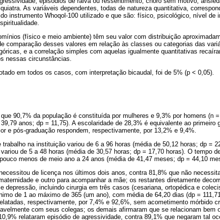
agressividade, episódios de raiva ou ressentimento, choro sem motivo, ansi
iquiatra. As variáveis dependentes, todas de natureza quantitativa, correspo
o instrumento Whoqol-100 utilizado e que são: físico, psicológico, nível de 
piritualidade.
ínios (físico e meio ambiente) têm seu valor com distribuição aproximadam
de comparação desses valores em relação às classes ou categorias das vari
egóricas, e a correlação simples com aquelas igualmente quantitativas recaí
os nessas circunstâncias.
dotado em todos os casos, com interpretação bicaudal, foi de 5% (p < 0,05).
 que 90,7% da população é constituída por mulheres e 9,3% por homens (n =
 39,79 anos; dp = 11,75). A escolaridade de 28,3% é equivalente ao primeiro
rior e pós-graduação respondem, respectivamente, por 13,2% e 9,4%.
 trabalho na instituição variou de 6 a 96 horas (média de 50,12 horas; dp = 22
variou de 5 a 48 horas (média de 30,57 horas; dp = 17,70 horas). O tempo de
(pouco menos de meio ano a 24 anos (média de 41,47 meses; dp = 44,10 me
ecessitou de licença nos últimos dois anos, contra 81,8% que não necessit
maternidade e outro para acompanhar a mãe; os restantes diretamente decor
l e depressão, incluindo cirurgia em três casos (cesariana, ortopédica e cole
mínimo de 1 ao máximo de 365 (um ano), com média de 64,20 dias (dp = 111,71
m relatadas, respectivamente, por 7,4% e 92,6%, sem acometimento mórbido cr
zoavelmente com seus colegas; os demais afirmaram que se relacionam bem 
10,9% relataram episódio de agressividade, contra 89,1% que negaram tal oco