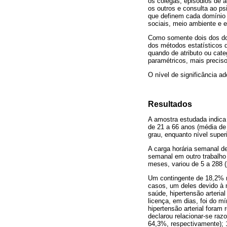
os colegas, episódios de 
os outros e consulta ao ps
que definem cada domínio d
sociais, meio ambiente e es
Como somente dois dos dom
dos métodos estatísticos 
quando de atributo ou cat
paramétricos, mais precis
O nível de significância a
Resultados
A amostra estudada indica
de 21 a 66 anos (média de
grau, enquanto nível supe
A carga horária semanal de
semanal em outro trabalho 
meses, variou de 5 a 288 
Um contingente de 18,2% n
casos, um deles devido à 
saúde, hipertensão arteria
licença, em dias, foi do 
hipertensão arterial fora
declarou relacionar-se ra
64,3%, respectivamente); 