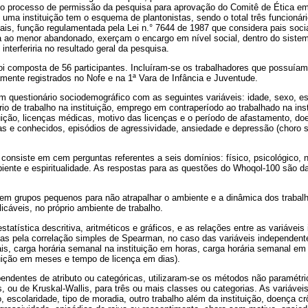
 no processo de permissão da pesquisa para aprovação do Comitê de Ética e
 uma instituição tem o esquema de plantonistas, sendo o total três funcionári
iais, função regulamentada pela Lei n.° 7644 de 1987 que considera pais soci
a ao menor abandonado, exerçam o encargo em nível social, dentro do sistem
interferiria no resultado geral da pesquisa.
oi composta de 56 participantes. Incluíram-se os trabalhadores que possuía
mente registrados no Nofe e na 1ª Vara de Infância e Juventude.
um questionário sociodemográfico com as seguintes variáveis: idade, sexo, e
io de trabalho na instituição, emprego em contraperíodo ao trabalhado na inst
uição, licenças médicas, motivo das licenças e o período de afastamento, do
s e conhecidos, episódios de agressividade, ansiedade e depressão (choro 
onsiste em cem perguntas referentes a seis domínios: físico, psicológico, n
biente e espiritualidade. As respostas para as questões do Whoqol-100 são 
a em grupos pequenos para não atrapalhar o ambiente e a dinâmica dos trabal
icáveis, no próprio ambiente de trabalho.
tatística descritiva, aritméticos e gráficos, e as relações entre as variávei
as pela correlação simples de Spearman, no caso das variáveis independente
s, carga horária semanal na instituição em horas, carga horária semanal em 
tuição em meses e tempo de licença em dias).
pendentes de atributo ou categóricas, utilizaram-se os métodos não paramétr
, ou de Kruskal-Wallis, para três ou mais classes ou categorias. As variávei
, escolaridade, tipo de moradia, outro trabalho além da instituição, doença 