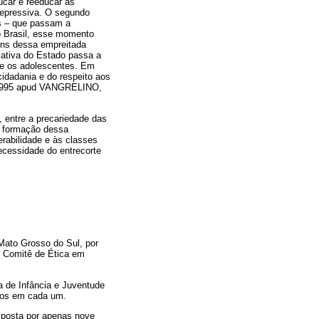
ucar e reeducar as
repressiva. O segundo
es – que passam a
o Brasil, esse momento
gens dessa empreitada
ativa do Estado passa a
s e os adolescentes. Em
cidadania e do respeito aos
, 1995 apud VANGRELINO,
, entre a precariedade das
A formação dessa
erabilidade e às classes
ecessidade do entrecorte
Mato Grosso do Sul, por
o Comitê de Ética em
a de Infância e Juventude
rios em cada um.
omposta por apenas nove