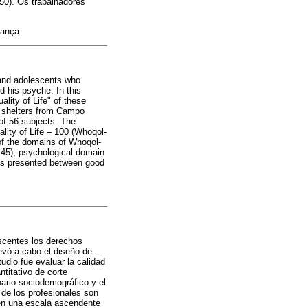
,50). Os trabalhadores
iança.
 and adolescents who
d his psyche. In this
ality of Life" of these
on shelters from Campo
of 56 subjects. The
lity of Life – 100 (Whoqol-
 of the domains of Whoqol-
5.45), psychological domain
ants presented between good
escentes los derechos
evó a cabo el diseño de
tudio fue evaluar la calidad
titativo de corte
nario sociodemográfico y el
 de los profesionales son
 en una escala ascendente