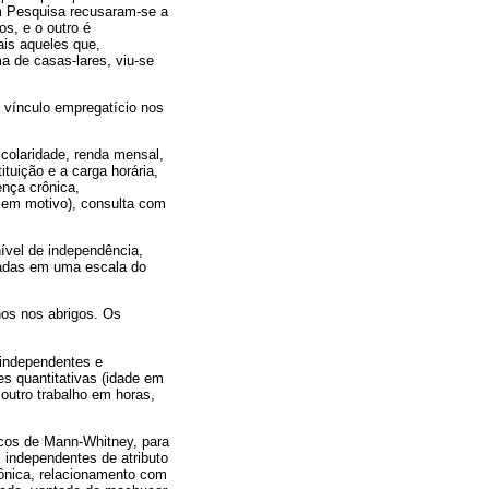
m Pesquisa recusaram-se a
os, e o outro é
ais aqueles que,
a de casas-lares, viu-se
m vínculo empregatício nos
scolaridade, renda mensal,
ituição e a carga horária,
ença crônica,
sem motivo), consulta com
ível de independência,
dadas em uma escala do
hos nos abrigos. Os
s independentes e
s quantitativas (idade em
outro trabalho em horas,
icos de Mann-Whitney, para
s independentes de atributo
crônica, relacionamento com