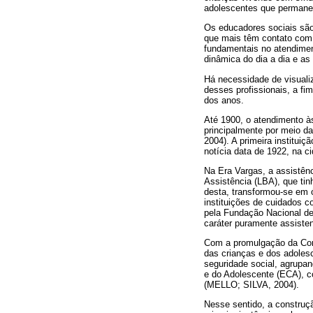
adolescentes que permane
Os educadores sociais são
que mais têm contato com 
fundamentais no atendimen
dinâmica do dia a dia e a
Há necessidade de visualiz
desses profissionais, a fi
dos anos.
Até 1900, o atendimento às
principalmente por meio 
2004). A primeira institui
notícia data de 1922, na 
Na Era Vargas, a assistên
Assistência (LBA), que tin
desta, transformou-se em ó
instituições de cuidados 
pela Fundação Nacional d
caráter puramente assiste
Com a promulgação da Cons
das crianças e dos adolesce
seguridade social, agrupan
e do Adolescente (ECA), co
(MELLO; SILVA, 2004).
Nesse sentido, a construç