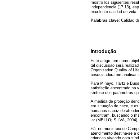
mostró los siguientes resul
independencia (17.13), esp
excelente calidad de vida.
Palabras clave:
Calidad de
Introdução
Este artigo tem como objet
tal discussão será realiza
Organization Quality of L
pesquisadora em analisar 
Para Minayo, Hartz e Bus
satisfação encontrado na v
síntese dos parâmetros q
A medida de proteção deno
em situação de risco, e a
humanos capaz de atender 
encontram, buscando o má
lar (MELLO; SILVA, 2004).
Há, no município de Campo
atendimento destina-se a c
crianças vivendo com sínd