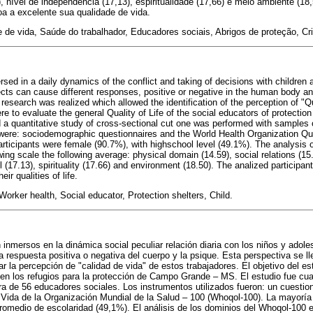
), nível de independência (17,13), espiritualidade (17,66) e meio ambiente (18
a a excelente sua qualidade de vida.
 de vida, Saúde do trabalhador, Educadores sociais, Abrigos de proteção, Cr
sed in a daily dynamics of the conflict and taking of decisions with children
ects can cause different responses, positive or negative in the human body an
research was realized which allowed the identification of the perception of "Qu
e to evaluate the general Quality of Life of the social educators of protecti
a quantitative study of cross-sectional cut one was performed with samples 
 were: sociodemographic questionnaires and the World Health Organization Qua
participants were female (90.7%), with highschool level (49.1%). The analysis
ing scale the following average: physical domain (14.59), social relations (1
 (17.13), spirituality (17.66) and environment (18.50). The analized particip
eir qualities of life.
, Worker health, Social educator, Protection shelters, Child.
inmersos en la dinámica social peculiar relación diaria con los niños y adol
 respuesta positiva o negativa del cuerpo y la psique. Esta perspectiva se ll
car la percepción de "calidad de vida" de estos trabajadores. El objetivo del es
en los refugios para la protección de Campo Grande – MS. El estudio fue cuan
a de 56 educadores sociales. Los instrumentos utilizados fueron: un cuestio
 Vida de la Organización Mundial de la Salud – 100 (Whoqol-100). La mayoría
promedio de escolaridad (49,1%). El análisis de los dominios del Whoqol-100