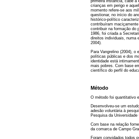
primeira instância, cabe a
crianças em perigo e aque
momento refere-se aos mil
questionar, no início do 
histórico-político caracte
contribuíram maciçamente 
contribuir na formação do
1986, foi criada a Secreta
direitos individuais, nu
2004).
Para Vangrelino (2004), o 
políticas públicas e dos 
identidade está intimament
mais pobres. Com base em 
científico do perfil do edu
Método
O método foi quantitativo 
Desenvolveu-se um estudo 
adesão voluntária à pesqu
Pesquisa da Universidade
Com base na relação forne
da comarca de Campo Grand
Foram convidados todos os