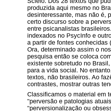
Scielo. Dos 28 textos que pud
produzida aqui mesmo no Brasi
desinteressante, mas não é, p
certo discurso sobre a perve
entre psicanalistas brasileiro
indexados no PsycInfo e outr
a partir de fontes conhecidas (
Ora, determinado assim o no
pesquisa então se coloca co
existente sobretudo no Brasil
para a vida social. No entant
textos, não brasileiros. Ao fa
contrastes, mostrar outras te
Classificamos o material em t
"perversão e patologias atuais
"perversionalização ou obses