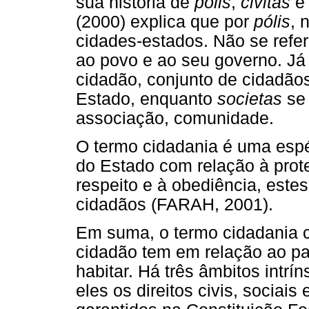
sua história de
pólis
,
civitas
(2000) explica que por
pólis
, 
cidades-estados. Não se refer
ao povo e ao seu governo. J
cidadão, conjunto de cidadão
Estado, enquanto
societas
se 
associação, comunidade.
O termo cidadania é uma espé
do Estado com relação à prot
respeito e à obediência, este
cidadãos (FARAH, 2001).
Em suma, o termo cidadania c
cidadão tem em relação ao p
habitar. Há três âmbitos intrí
eles os direitos civis, sociais