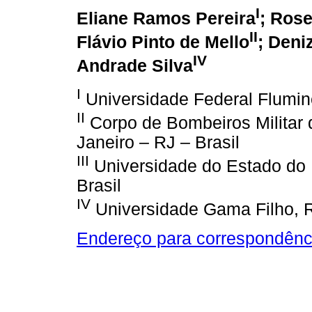
I
Eliane Ramos Pereira
; Ros
II
Flávio Pinto de Mello
; Deni
IV
Andrade Silva
I
Universidade Federal Flumine
II
Corpo de Bombeiros Militar 
Janeiro – RJ – Brasil
III
Universidade do Estado do R
Brasil
IV
Universidade Gama Filho, Ri
Endereço para correspondênc