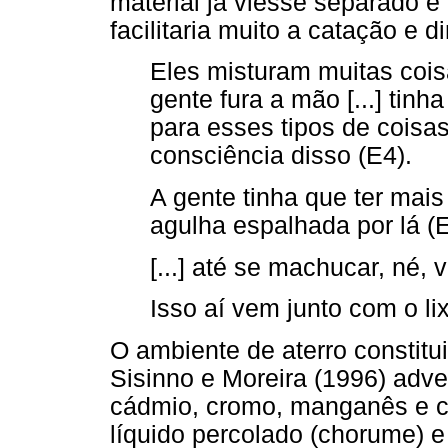
material já viesse separado e
facilitaria muito a catação e d
Eles misturam muitas cois
gente fura a mão [...] tin
para esses tipos de coisas
consciência disso (E4).
A gente tinha que ter mais 
agulha espalhada por lá (E
[...] até se machucar, né, v
Isso aí vem junto com o lix
O ambiente de aterro constitu
Sisinno e Moreira (1996) adv
cádmio, cromo, manganês e 
líquido percolado (chorume) 