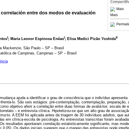
Compartilh
Mais
 correlación entre dos modos de evaluación
Mais
Permali
I
I
II
ntos
; Maria Leonor Espinosa Enéas
;
Elisa Medici Pizão Yoshida
na Mackenzie, São Paulo – SP – Brasil
Católica de Campinas, Campinas – SP – Brasil
ência
mudança ajuda a identificar o grau de consciência que o indivíduo apresenta
frentá-lo. São seis estágios: pré-contemplação, contemplação, preparação,
como objetivo aferir a correlação entre duas formas de avaliá-los: escala de
orrelato – e entrevista clínica. Hipotetizou-se que um alto grau de associaçã
cto. A EEM foi aplicada antes da triagem de 30 indivíduos adultos, que a
as em clínica-escola de psicologia. As entrevistas transcritas foram avaliada
 Os resultados apontaram correlação estatisticamente significante, mas mod
 < 0,05). Os dados iniciais sugerem que o manejo das entrevistas pode interfer