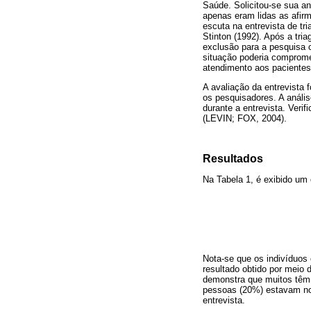
Saúde. Solicitou-se sua a
apenas eram lidas as afir
escuta na entrevista de tr
Stinton (1992). Após a tri
exclusão para a pesquisa o
situação poderia compromet
atendimento aos pacientes
A avaliação da entrevista 
os pesquisadores. A análise
durante a entrevista. Veri
(LEVIN; FOX, 2004).
Resultados
Na Tabela 1, é exibido um 
Nota-se que os indivíduos
resultado obtido por meio 
demonstra que muitos têm 
pessoas (20%) estavam no
entrevista.