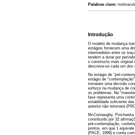
Palabras clave:
motivación
Introdução
O modelo de mudança tran
estágios fornecem uma di
intermediário entre os tra
tendem a durar por períod
o constructo mais original 
descreve-se cada um dos 
No estágio de "pré-contem
estágio de "contemplação"
tomaram uma decisão concr
esforço na mudança de com
os problemas. Na "manutenç
fase representa uma conti
estabilidade suficiente da
anterior não retornará (
McConnaughy, Prochaska e 
constituído por 32 afirmaç
pré-contemplação, contemp
pontos, em que 1 equivale 
(PACE, 1999) e conta com 