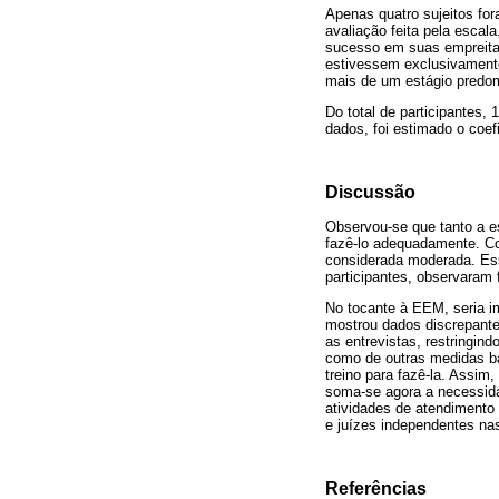
Apenas quatro sujeitos for
avaliação feita pela escal
sucesso em suas empreitad
estivessem exclusivamente
mais de um estágio predo
Do total de participantes
dados, foi estimado o coef
Discussão
Observou-se que tanto a e
fazê-lo adequadamente. Con
considerada moderada. Es
participantes, observaram 
No tocante à EEM, seria im
mostrou dados discrepantes
as entrevistas, restringin
como de outras medidas ba
treino para fazê-la. Assim
soma-se agora a necessida
atividades de atendimento
e juízes independentes nas
Referências