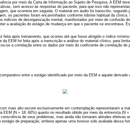
nuência por meio da Carta de Informação ao Sujeito de Pesquisa. A EEM teve 
mativas, sem acesso às respostas do paciente, para que isso não representas
iagem, que ocorreria em seguida. O material em áudio foi transcrito, segundo
agem, os pacientes foram encaminhados conforme trâmite habitual da clínica. 
s indícios de desorganização mental, manifestados por meio de confusão disc
er a avaliação do estágio de mudança em que o paciente se encontrava. Esse 
.
foi feita após treinamento, que ocorreu até que fosse atingido o índice mínimo
 da EEM foi feita após a transcrição e análise do material clínico, para limit
ficou-se a correlação entre os dados por meio do coeficiente de correlação d
comparativo entre o estágio identificado por meio da EEM e aquele derivado d
 com mais alto escore exclusivamente em contemplação representaram a maio
da EEM (N = 18; 60%) quanto no resultado obtido por meio da entrevista (N =
consciência de seus problemas, mas ainda não tomaram atitudes efetivas em
 estágio de preparação, embora apenas uma tivesse sido avaliada dessa fo