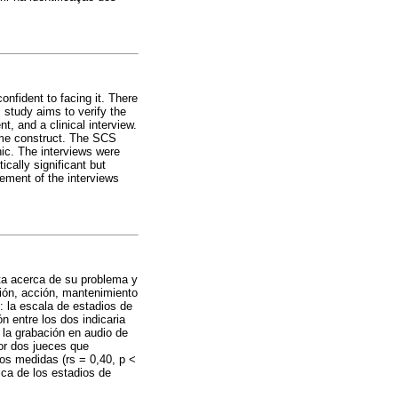
nfident to facing it. There
 study aims to verify the
, and a clinical interview.
ame construct. The SCS
inic. The interviews were
cally significant but
gement of the interviews
nta acerca de su problema y
ión, acción, mantenimiento
: la escala de estadios de
n entre los dos indicaria
 la grabación en audio de
por dos jueces que
dos medidas (rs = 0,40, p <
nica de los estadios de