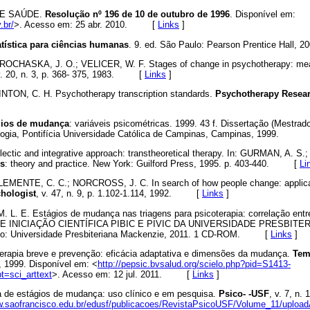
E SAÚDE.
Resolução nº 196 de 10 de outubro de 1996
. Disponível em:
.br/
>. Acesso em: 25 abr. 2010. [
Links
]
atística para ciências humanas
. 9. ed. São Paulo: Pearson Prentice Hal
CHASKA, J. O.; VELICER, W. F. Stages of change in psychotherapy: me
v. 20, n. 3, p. 368- 375, 1983. [
Links
]
ON, C. H. Psychotherapy transcription standards.
Psychotherapy
Resea
gios de mudança
: variáveis psicométricas. 1999. 43 f. Dissertação (Mestrad
logia, Pontifícia Universidade Católica de Campinas, Campinas, 1999.
tic and integrative approach: transtheoretical therapy. In: GURMAN, A. S.
es
: theory and practice. New York: Guilford Press, 1995. p. 403-440. [
Li
MENTE, C. C.; NORCROSS, J. C. In search of how people change: applicat
hologist
, v. 47, n. 9, p. 1.102-1.114, 1992. [
Links
]
L. E. Estágios de mudança nas triagens para psicoterapia: correlação entr
 DE INICIAÇÃO CIENTÍFICA PIBIC E PIVIC DA UNIVERSIDADE PRESBITE
ulo: Universidade Presbiteriana Mackenzie, 2011. 1 CD-ROM. [
Links
]
rapia breve e prevenção: eficácia adaptativa e dimensões da mudança.
Tem
29, 1999. Disponível em: <
http://pepsic.bvsalud.org/scielo.php?pid=S1413-
=sci_arttext
>. Acesso em: 12 jul. 2011. [
Links
]
 de estágios de mudança: uso clínico e em pesquisa.
Psico- -USF
, v. 7, n. 
w.saofrancisco.edu.br/edusf/publicacoes/RevistaPsicoUSF/Volume_11/uplo