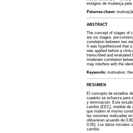
estágios de mudança pela e
Palavras-chave:
motivação
ABSTRACT
The concept of stages of c
are six stages: pre-contem
correlation between two wa
It was hypothesized that 
was applied before a clinic
transcribed and evaluated b
moderate correlation betwe
may interfere with the ident
Keywords:
motivation; ther
RESUMEN
El concepto de estadios de
cuaánto se esfuerza para e
y terminación. Este estudi
cambio (EEC), medida de aut
que midem el mismo constru
las sesiones realizadas en
obtuvieran acuerdo de 0,80
0,05). Los datos iniciales 
cambio.