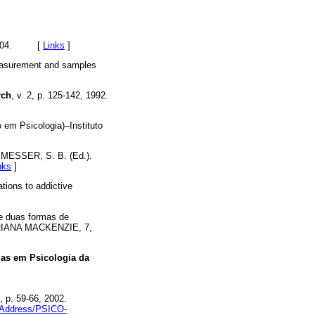
l, 2004. [
Links
]
asurement and samples
rch
, v. 2, p. 125-142, 1992.
o em Psicologia)–Instituto
; MESSER, S. B. (Ed.).
nks
]
ions to addictive
e duas formas de
RIANA MACKENZIE, 7,
as em Psicologia da
1, p. 59-66, 2002.
adAddress/PSICO-