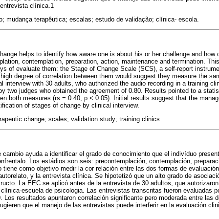
ntrevista clínica.1
; mudança terapêutica; escalas; estudo de validação; clínica- escola.
hange helps to identify how aware one is about his or her challenge and how co
plation, contemplation, preparation, action, maintenance and termination. This
ys of evaluate them: the Stage of Change Scale (SCS), a self-report instrument
a high degree of correlation between them would suggest they measure the s
al interview with 30 adults, who authorized the audio recording in a training cl
y two judges who obtained the agreement of 0.80. Results pointed to a statisti
en both measures (rs = 0.40, p < 0.05). Initial results suggest that the mana
ification of stages of change by clinical interview.
apeutic change; scales; validation study; training clinics.
 cambio ayuda a identificar el grado de conocimiento que el indivíduo prese
nfrentalo. Los estádios son seis: precontemplación, contemplación, preparac
o tiene como objetivo medir la cor relación entre las dos formas de evaluación
orelato, y la entrevista clínica. Se hipotetizó que un alto grado de asociació
cto. La EEC se aplicó antes de la entrevista de 30 adultos, que autorizaron
 clínica-escuela de psicologia. Las entrevistas transcritas fueron evaluadas 
. Los resultados apuntaron correlación significante pero moderada entre las 
sugieren que el manejo de las entrevistas puede interferir en la evaluación cli