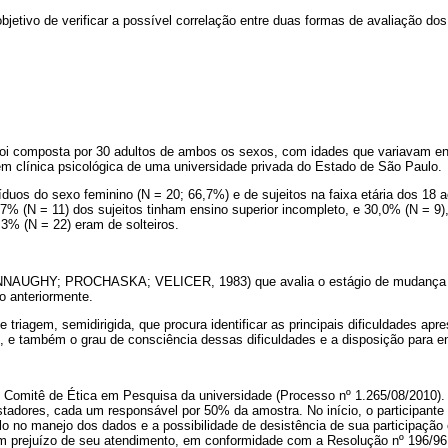
bjetivo de verificar a possível correlação entre duas formas de avaliação d
oi composta por 30 adultos de ambos os sexos, com idades que variavam ent
 clínica psicológica de uma universidade privada do Estado de São Paulo.
duos do sexo feminino (N = 20; 66,7%) e de sujeitos na faixa etária dos 18 
7% (N = 11) dos sujeitos tinham ensino superior incompleto, e 30,0% (N = 9)
,3% (N = 22) eram de solteiros.
AUGHY; PROCHASKA; VELICER, 1983) que avalia o estágio de mudança e
o anteriormente.
 triagem, semidirigida, que procura identificar as principais dificuldades apr
 e também o grau de consciência dessas dificuldades e a disposição para en
o Comitê de Ética em Pesquisa da universidade (Processo nº 1.265/08/2010).
istadores, cada um responsável por 50% da amostra. No início, o participante 
gilo no manejo dos dados e a possibilidade de desistência de sua participaç
m prejuízo de seu atendimento, em conformidade com a Resolução nº 196/96