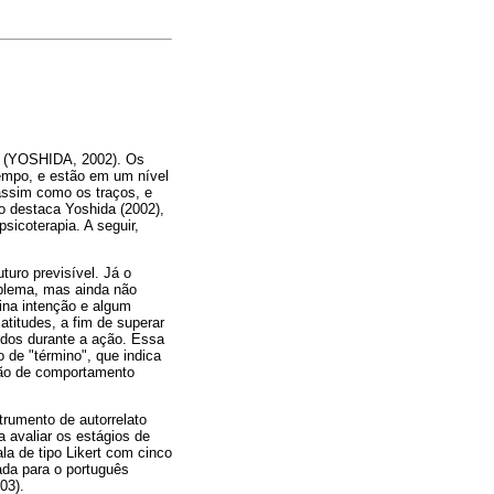
s (YOSHIDA, 2002). Os
empo, e estão em um nível
 assim como os traços, e
 destaca Yoshida (2002),
psicoterapia. A seguir,
uro previsível. Já o
oblema, mas ainda não
ina intenção e algum
titudes, a fim de superar
idos durante a ação. Essa
 de "término", que indica
drão de comportamento
rumento de autorrelato
a avaliar os estágios de
a de tipo Likert com cinco
ada para o português
03).