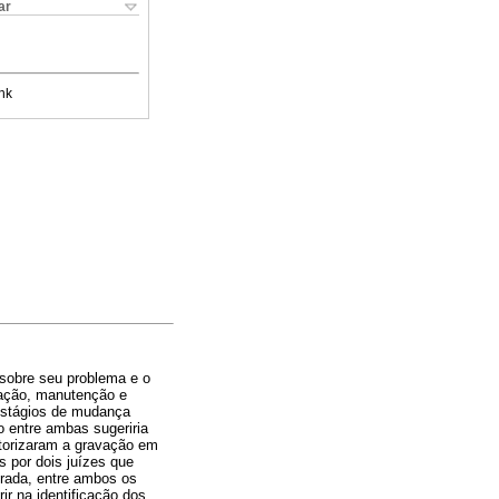
ar
nk
 sobre seu problema e o
 ação, manutenção e
 estágios de mudança
o entre ambas sugeriria
utorizaram a gravação em
s por dois juízes que
erada, entre ambos os
ir na identificação dos