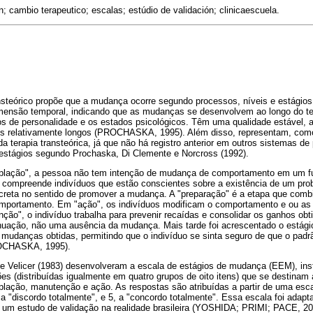
; cambio terapeutico; escalas; estúdio de validación; clinicaescuela.
steórico propõe que a mudança ocorre segundo processos, níveis e estágio
mensão temporal, indicando que as mudanças se desenvolvem ao longo do t
ços de personalidade e os estados psicológicos. Têm uma qualidade estável,
os relativamente longos (PROCHASKA, 1995). Além disso, representam, como
da terapia transteórica, já que não há registro anterior em outros sistemas de 
estágios segundo Prochaska, Di Clemente e Norcross (1992).
plação", a pessoa não tem intenção de mudança de comportamento em um fut
 compreende indivíduos que estão conscientes sobre a existência de um pr
eta no sentido de promover a mudança. A "preparação" é a etapa que comb
portamento. Em "ação", os indivíduos modificam o comportamento e ou as a
ão", o indivíduo trabalha para prevenir recaídas e consolidar os ganhos obt
nuação, não uma ausência da mudança. Mais tarde foi acrescentado o estágio
s mudanças obtidas, permitindo que o indivíduo se sinta seguro de que o pa
PROCHASKA, 1995).
Velicer (1983) desenvolveram a escala de estágios de mudança (EEM), inst
ões (distribuídas igualmente em quatro grupos de oito itens) que se destinam 
lação, manutenção e ação. As respostas são atribuídas a partir de uma escal
a "discordo totalmente", e 5, a "concordo totalmente". Essa escala foi adapt
um estudo de validação na realidade brasileira (YOSHIDA; PRIMI; PACE, 20