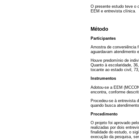
O presente estudo teve o o
EEM e entrevista clínica.
Método
Participantes
Amostra de conveniência f
aguardavam atendimento em
Houve predomínio de indiví
Quanto à escolaridade, 36,
tocante ao estado civil, 73
Instrumentos
Adotou-se a EEM (MCCONN
encontra, conforme descrit
Procedeu-se à entrevista de
quando busca atendimento,
Procedimento
O projeto foi aprovado pel
realizadas por dois entrev
finalidade do estudo, o si
execução da pesquisa, se