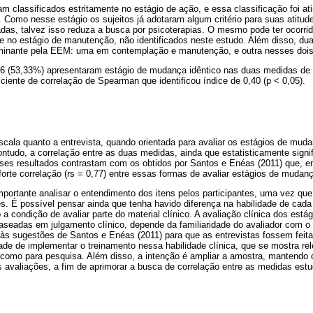
am classificados estritamente no estágio de ação, e essa classificação foi a
a. Como nesse estágio os sujeitos já adotaram algum critério para suas atitu
as, talvez isso reduza a busca por psicoterapias. O mesmo pode ter ocorri
 no estágio de manutenção, não identificados neste estudo. Além disso, d
minante pela EEM: uma em contemplação e manutenção, e outra nesses dois
, 16 (53,33%) apresentaram estágio de mudança idêntico nas duas medidas d
iciente de correlação de Spearman que identificou índice de 0,40 (p < 0,05).
scala quanto a entrevista, quando orientada para avaliar os estágios de mud
tudo, a correlação entre as duas medidas, ainda que estatisticamente signif
ses resultados contrastam com os obtidos por Santos e Enéas (2011) que, 
forte correlação (rs = 0,77) entre essas formas de avaliar estágios de mudan
portante analisar o entendimento dos itens pelos participantes, uma vez que,
. É possível pensar ainda que tenha havido diferença na habilidade de cada
do a condição de avaliar parte do material clínico. A avaliação clínica dos es
seadas em julgamento clínico, depende da familiaridade do avaliador com 
, às sugestões de Santos e Enéas (2011) para que as entrevistas fossem feita
de de implementar o treinamento nessa habilidade clínica, que se mostra rel
 como para pesquisa. Além disso, a intenção é ampliar a amostra, mantendo d
 avaliações, a fim de aprimorar a busca de correlação entre as medidas est