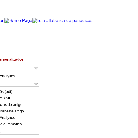
ersonalizados
Analytics
ês (pdf)
em XML
cias do artigo
tar este artigo
Analytics
o automática
s