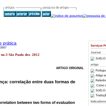
e prática
Serviços P
-3687
Journal
14 no.3 São Paulo dez. 2012
SciELO 
artigo
ARTIGO ORIGINAL
Portugu
Artigo 
Referên
ça: correlação entre duas formas de
Como ci
SciELO 
Traduçã
Indicadore
rrelation between two forms of evaluation