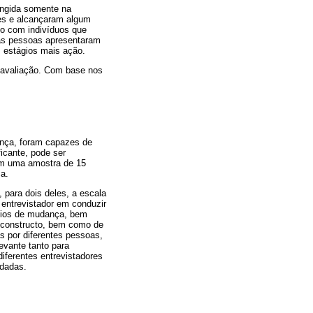
tingida somente na
des e alcançaram algum
do com indivíduos que
uas pessoas apresentaram
 estágios mais ação.
e avaliação. Com base nos
ança, foram capazes de
icante, pode ser
em uma amostra de 15
ça.
 para dois deles, a escala
 entrevistador em conduzir
tágios de mudança, bem
o constructo, bem como de
s por diferentes pessoas,
evante tanto para
iferentes entrevistadores
udadas.