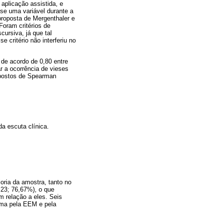
aplicação assistida, e
se uma variável durante a
 proposta de Mergenthaler e
Foram critérios de
ursiva, já que tal
critério não interferiu no
 de acordo de 0,80 entre
ar a ocorrência de vieses
e postos de Spearman
a escuta clínica.
ria da amostra, tanto no
 23; 76,67%), o que
 relação a eles. Seis
rma pela EEM e pela