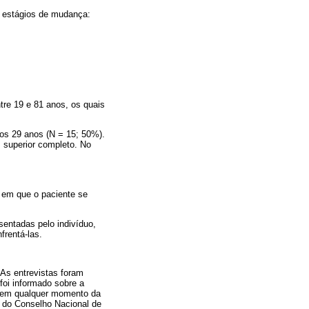
os estágios de mudança:
re 19 e 81 anos, os quais
aos 29 anos (N = 15; 50%).
, superior completo. No
m que o paciente se
esentadas pelo indivíduo,
frentá-las.
 As entrevistas foram
foi informado sobre a
ão em qualquer momento da
 do Conselho Nacional de