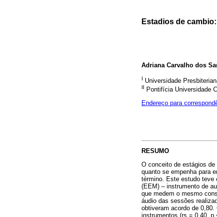
Estadios de cambio:
Adriana Carvalho dos Sa
I
Universidade Presbiteria
II
Pontifícia Universidade 
Endereço para correspond
RESUMO
O conceito de estágios de 
quanto se empenha para en
término. Este estudo teve 
(EEM) – instrumento de aut
que medem o mesmo constru
áudio das sessões realizad
obtiveram acordo de 0,80.
instrumentos (rs = 0,40, p