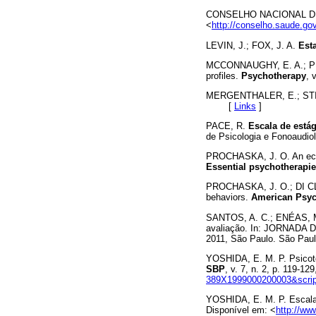
CONSELHO NACIONAL D
<
http://conselho.saude.gov
LEVIN, J.; FOX, J. A.
Est
MCCONNAUGHY, E. A.; PRO
profiles.
Psychotherapy
, 
MERGENTHALER, E.; STINT
[
Links
]
PACE, R.
Escala de está
de Psicologia e Fonoaudio
PROCHASKA, J. O. An eclec
Essential psychotherapi
PROCHASKA, J. O.; DI CLE
behaviors.
American Psyc
SANTOS, A. C.; ENÉAS, M. 
avaliação. In: JORNADA
2011, São Paulo. São Pa
YOSHIDA, E. M. P. Psicote
SBP
, v. 7, n. 2, p. 119-1
389X1999000200003&script
YOSHIDA, E. M. P. Escala
Disponível em: <
http://ww