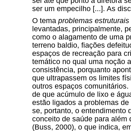
sei até que ponto a diretora 
ser um empecilho [...]. As di
O tema
problemas estruturais
levantadas, principalmente, p
como o alagamento de uma pr
terreno baldio, fiações defeitu
espaços de recreação para cri
temático no qual uma noção 
consistência, porquanto apon
que ultrapassem os limites fí
outros espaços comunitários.
de que acúmulo de lixo e águ
estão ligados a problemas d
se, portanto, o entendimento
conceito de saúde para além
(Buss, 2000), o que indica, 