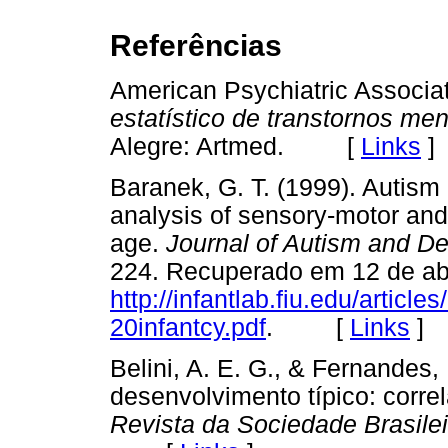
Referências
American Psychiatric Associat
estatístico de transtornos m
Alegre: Artmed. [
Links
]
Baranek, G. T. (1999). Autism 
analysis of sensory-motor and
age.
Journal of Autism and D
224. Recuperado em 12 de abr
http://infantlab.fiu.edu/arti
20infantcy.pdf
. [
Links
]
Belini, A. E. G., & Fernandes,
desenvolvimento típico: corre
Revista da Sociedade Brasile