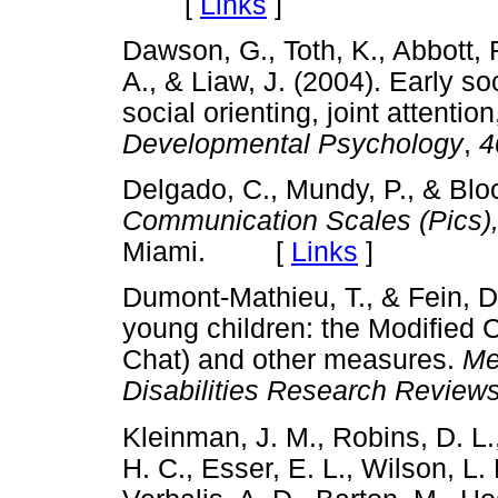
[
Links
]
Dawson, G., Toth, K., Abbott, R
A., & Liaw, J. (2004). Early so
social orienting, joint attentio
Developmental Psychology
,
4
Delgado, C., Mundy, P., & Bloc
Communication Scales (Pics),
Miami. [
Links
]
Dumont-Mathieu, T., & Fein, D.
young children: the Modified C
Chat) and other measures.
Me
Disabilities Research Review
Kleinman, J. M., Robins, D. L.,
H. C., Esser, E. L., Wilson, L.