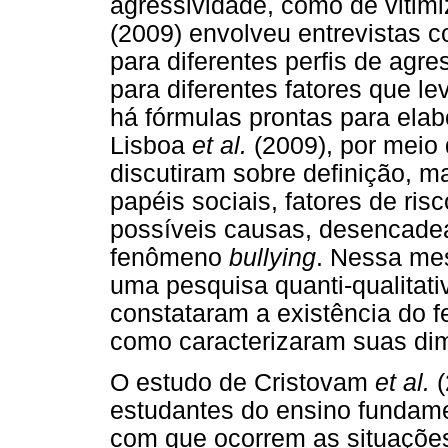
agressividade, como de vitim
(2009) envolveu entrevistas 
para diferentes perfis de agre
para diferentes fatores que l
há fórmulas prontas para ela
Lisboa
et al.
(2009), por meio d
discutiram sobre definição, m
papéis sociais, fatores de ris
possíveis causas, desencade
fenômeno
bullying
. Nessa me
uma pesquisa quanti-qualitativ
constataram a existência do 
como caracterizaram suas di
O estudo de Cristovam
et al.
(
estudantes do ensino fundamen
com que ocorrem as situaçõe