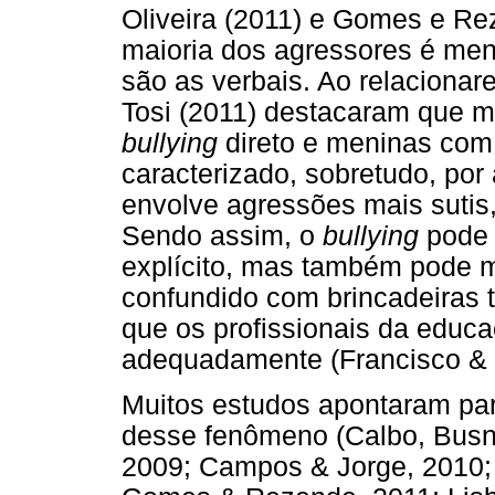
Oliveira (2011) e Gomes e Re
maioria dos agressores é men
são as verbais. Ao relaciona
Tosi (2011) destacaram que m
bullying
direto e meninas co
caracterizado, sobretudo, por
envolve agressões mais sutis
Sendo assim, o
bullying
pode 
explícito, mas também pode m
confundido com brincadeiras tí
que os profissionais da educaç
adequadamente (Francisco & Li
Muitos estudos apontaram par
desse fenômeno (Calbo, Busnel
2009; Campos & Jorge, 2010; C