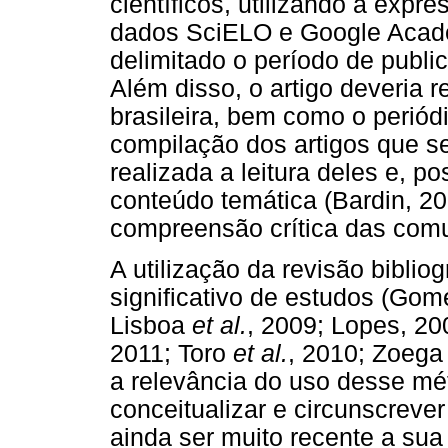
científicos, utilizando a expre
dados SciELO e Google Acadêm
delimitado o período de publi
Além disso, o artigo deveria r
brasileira, bem como o periód
compilação dos artigos que se
realizada a leitura deles e, p
conteúdo temática (Bardin, 20
compreensão crítica das comu
A utilização da revisão bibl
significativo de estudos (Go
Lisboa
et al.
, 2009; Lopes, 20
2011; Toro
et al.
, 2010; Zoega
a relevância do uso desse mét
conceitualizar e circunscreve
ainda ser muito recente a sua 