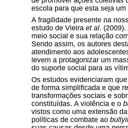
de promover ações coletivas 
escola para que esta seja um
A fragilidade presente na nos
estudo de Vieira
et al
. (2009)
meio social e sua relação c
Sendo assim, os autores dest
atendimento aos adolescente
levem a protagonizar um mass
do suporte social para as vít
Os estudos evidenciaram que 
de forma simplificada e que r
transformações sociais e sob
constituídas. A violência e o
b
vistos como uma extensão da 
políticas de combate ao
bully
suas causas desde uma perspe