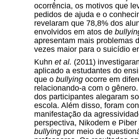
ocorrência, os motivos que le
pedidos de ajuda e o conheci
revelaram que 78,8% dos alun
envolvidos em atos de
bullyin
apresentam mais problemas d
vezes maior para o suicídio 
Kuhn
et al.
(2011) investigara
aplicado a estudantes do ens
que o
bullying
ocorre em difer
relacionando-a com o gênero.
dos participantes alegaram sof
escola. Além disso, foram co
manifestação da agressivida
perspectiva, Nikodem e Piber
bullying
por meio de questioná