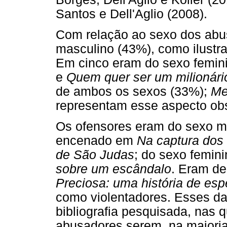
Santos e Dell'Aglio (2008).
Com relação ao sexo dos ab
masculino (43%), como ilust
Em cinco eram do sexo femi
e
Quem quer ser um milionári
de ambos os sexos (33%);
Me
representam esse aspecto ob
Os ofensores eram do sexo m
encenado em
Na captura dos
de São Judas
; do sexo femin
sobre um escândalo
. Eram de
Preciosa: uma história de es
como violentadores. Esses d
bibliografia pesquisada, nas q
abusadores serem, na maioria