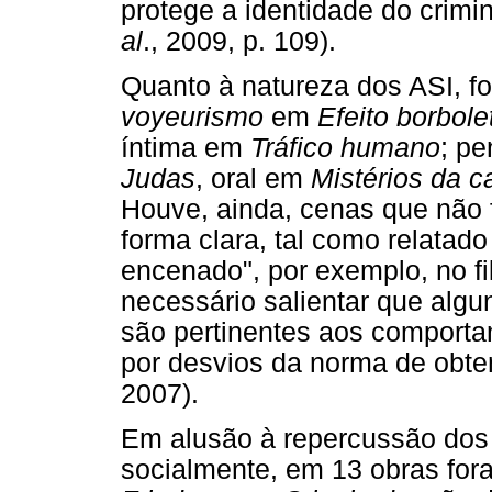
protege a identidade do crimi
al
., 2009, p. 109).
Quanto à natureza dos ASI, f
voyeurismo
em
Efeito borbole
íntima em
Tráfico humano
; p
Judas
, oral em
Mistérios da c
Houve, ainda, cenas que não 
forma clara, tal como relatad
encenado", por exemplo, no f
necessário salientar que alg
são pertinentes aos comportam
por desvios da norma de obte
2007).
Em alusão à repercussão do
socialmente, em 13 obras for