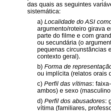
das quais as seguintes variá
sistemática:
a)
Localidade do ASI como
argumento/roteiro girava 
parte do filme e com gran
ou secundária (o argument
pequenas circunstâncias 
contexto geral).
b)
Forma de representaçã
ou implícita (relatos orais
c)
Perfil das vítimas
: faix
ambos) e sexo (masculino
d)
Perfil dos abusadores
: 
vítima (familiares, profes