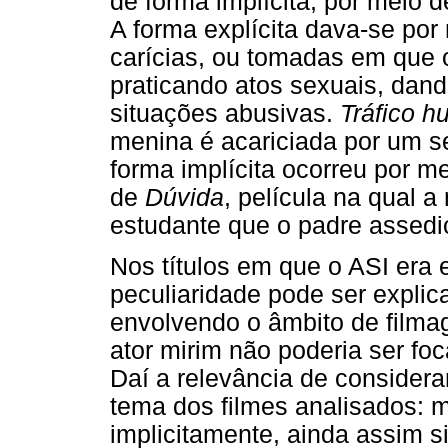
de forma implícita, por meio 
A forma explícita dava-se po
carícias, ou tomadas em que 
praticando atos sexuais, dan
situações abusivas.
Tráfico 
menina é acariciada por um s
forma implícita ocorreu por m
de
Dúvida
, película na qual
estudante que o padre assedio
Nos títulos em que o ASI era
peculiaridade pode ser explica
envolvendo o âmbito de filma
ator mirim não poderia ser f
Daí a relevância de considera
tema dos filmes analisados:
implicitamente, ainda assim s