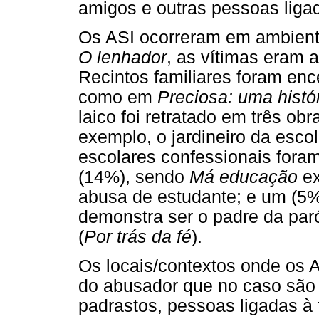
amigos e outras pessoas ligad
Os ASI ocorreram em ambient
O lenhador
, as vítimas eram 
Recintos familiares foram enc
como em
Preciosa: uma histó
laico foi retratado em três ob
exemplo, o jardineiro da esco
escolares confessionais foram
(14%), sendo
Má educação
ex
abusa de estudante; e um (5%)
demonstra ser o padre da paró
(
Por trás da fé
).
Os locais/contextos onde os A
do abusador que no caso são p
padrastos, pessoas ligadas à 