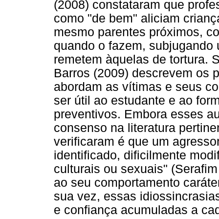
(2008) constataram que profe
como "de bem" aliciam crianç
mesmo parentes próximos, com
quando o fazem, subjugando u
remetem àquelas de tortura. Se
Barros (2009) descrevem os 
abordam as vítimas e seus c
ser útil ao estudante e ao fo
preventivos. Embora esses a
consenso na literatura pertin
verificaram é que um agresso
identificado, dificilmente mod
culturais ou sexuais" (Serafi
ao seu comportamento caráter 
sua vez, essas idiossincrasi
e confiança acumuladas a cad