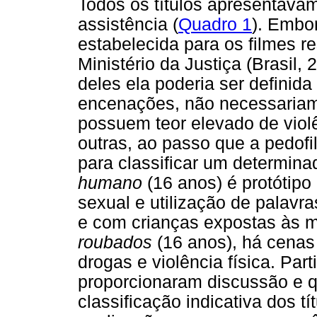
Todos os títulos apresentava
assistência (
Quadro 1
). Embor
estabelecida para os filmes re
Ministério da Justiça (Brasil,
deles ela poderia ser definid
encenações, não necessariam
possuem teor elevado de vio
outras, ao passo que a pedofil
para classificar um determina
humano
(16 anos) é protótipo 
sexual e utilização de palav
e com crianças expostas às m
roubados
(16 anos), há cenas
drogas e violência física. Pa
proporcionaram discussão e q
classificação indicativa dos t