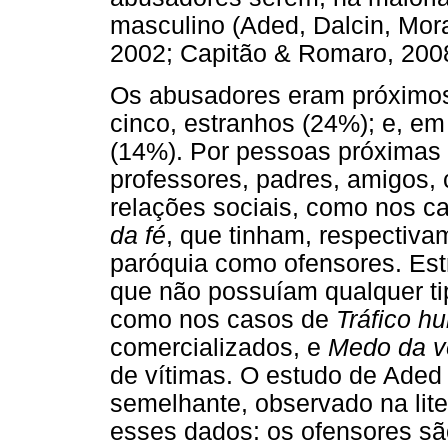
masculino (Aded, Dalcin, Mora
2002; Capitão & Romaro, 2008
Os abusadores eram próximos
cinco, estranhos (24%); e, em 
(14%). Por pessoas próximas 
professores, padres, amigos,
relações sociais, como nos c
da fé
, que tinham, respectiva
paróquia como ofensores. Es
que não possuíam qualquer tip
como nos casos de
Tráfico h
comercializados, e
Medo da v
de vítimas. O estudo de Ade
semelhante, observado na liter
esses dados: os ofensores são