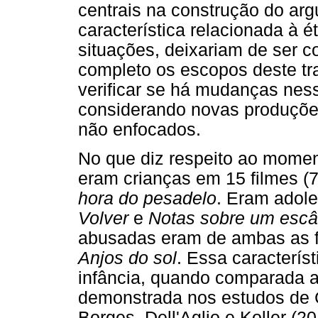
centrais na construção do arg
característica relacionada à é
situações, deixariam de ser c
completo os escopos deste tr
verificar se há mudanças ness
considerando novas produçõe
não enfocados.
No que diz respeito ao momento
eram crianças em 15 filmes 
hora do pesadelo
. Eram adol
Volver
e
Notas sobre um escâ
abusadas eram de ambas as f
Anjos do sol
. Essa caracterís
infância, quando comparada ao
demonstrada nos estudos de 
Borges, Dell'Aglio e Koller (2