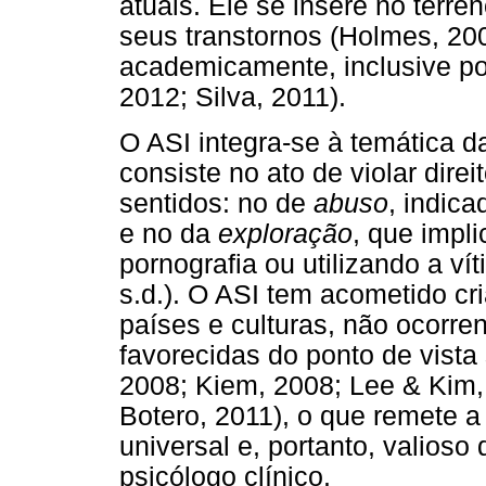
atuais. Ele se insere no terr
seus transtornos (Holmes, 200
academicamente, inclusive po
2012; Silva, 2011).
O ASI integra-se à temática da
consiste no ato de violar dire
sentidos: no de
abuso
, indica
e no da
exploração
, que impl
pornografia ou utilizando a ví
s.d.). O ASI tem acometido c
países e culturas, não ocor
favorecidas do ponto de vist
2008; Kiem, 2008; Lee & Kim,
Botero, 2011), o que remete 
universal e, portanto, valios
psicólogo clínico.