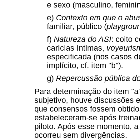
e sexo (masculino, femini
e)
Contexto em que o abu
familiar, público (
playgrou
f)
Natureza do ASI
: coito 
carícias íntimas,
voyeuris
especificada (nos casos 
implícito, cf. item "b").
g)
Repercussão pública do
Para determinação do item "a"
subjetivo, houve discussões e
que consensos fossem obtido
estabeleceram-se após treiname
piloto. Após esse momento, a 
ocorreu sem divergências.