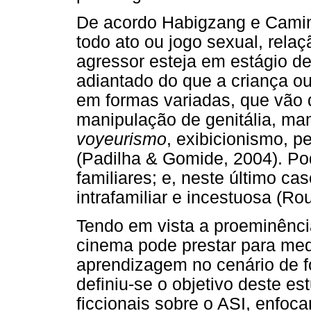
De acordo Habigzang e Camin
todo ato ou jogo sexual, rela
agressor esteja em estágio d
adiantado do que a criança ou
em formas variadas, que vão 
manipulação de genitália, ma
voyeurismo
, exibicionismo, p
(Padilha & Gomide, 2004). Po
familiares; e, neste último c
intrafamiliar e incestuosa (Ro
Tendo em vista a proeminênci
cinema pode prestar para med
aprendizagem no cenário de f
definiu-se o objetivo deste es
ficcionais sobre o ASI, enfoc