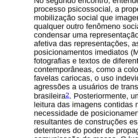
No segundo encontro, entend
processo psicossocial, a prop
mobilização social que image
qualquer outro fenômeno soci
condensar uma representação
afetiva das representações, a
posicionamentos imediatos (
fotografias e textos de difere
contemporâneas, como a colo
favelas cariocas, o uso indev
agressões a usuários de trans
2
brasileira
. Posteriormente, u
leitura das imagens contidas 
necessidade de posicionament
resultantes de construções e
detentores do poder de propa