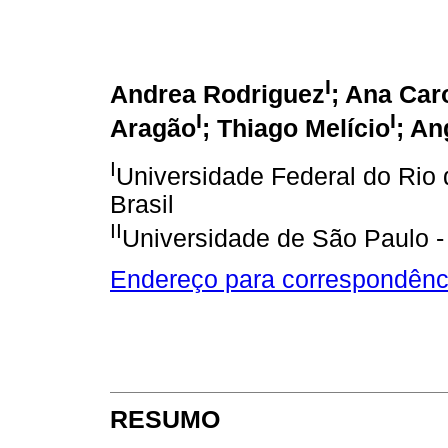
I
Andrea Rodriguez
; Ana Car
I
I
Aragão
; Thiago Melício
; An
I
Universidade Federal do Rio d
Brasil
II
Universidade de São Paulo - 
Endereço para correspondênc
RESUMO