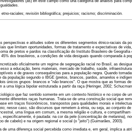
 investigadores (as) en este campo como una categoría de análisis para compr
sigualdades.
etno-raciales; revisión bibliográfica; prejuicios; racismo; discriminación.
as perspectivas e atitudes sobre os diferentes segmentos étnico-raciais da p
ciais que limitam oportunidades, formas de tratamento e expectativas de vid
oma de pretos e pardos na classificação do Instituto Brasileiro de Geografia 
 45% dos brasileiros, a condições de vida desiguais quando comparada à po
cretizado oficialmente um regime de segregação racial no Brasil, as desigu
esso a educação, bens materiais, mercado de trabalho, saúde, infraestrutura
ceptíveis e de graves consequências para a população negra. Quando tomadas
le da população segundo o IBGE (pretos, brancos, pardos, amarelos e indíge
is únicos grupos: brancos e "não brancos". O que mostra que as formas de
a uma lógica bipolar estruturada a partir da raça (Heringer, 2002; Schucman
ciológico que faz sentido somente em um contexto histórico e no corpo de u
camente diferentes raças humanas. Trata-se de uma construção social que rem
ase em traços fisionômicos, transpostos para qualidades morais e intelectu
eio; nesse caso, são discursos que remetem à etnia, ou seja, ao conjunto de 
cestral, uma língua em comum, a mesma religião e cultura, e compartilham o
as, especificamente, é pautada: na cor da pele (concentração de melanina), n
ipo de cabelo) e na origem regional e social (o "jeito") (Guimarães, 2003).
va de uma diferença social percebida como imediata e, em geral, implica a atr