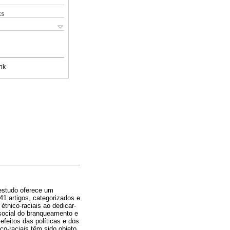
ks
nk
 estudo oferece um
41 artigos, categorizados e
tnico-raciais ao dedicar-
 social do branqueamento e
efeitos das políticas e dos
co-raciais têm sido objeto