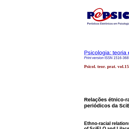
Psicologia: teoria 
Print version
ISSN
1516-368
Psicol. teor. prat. vol.
Relações étnico-r
periódicos da Sci
Ethno-racial relatio
of SciELO and Lilac