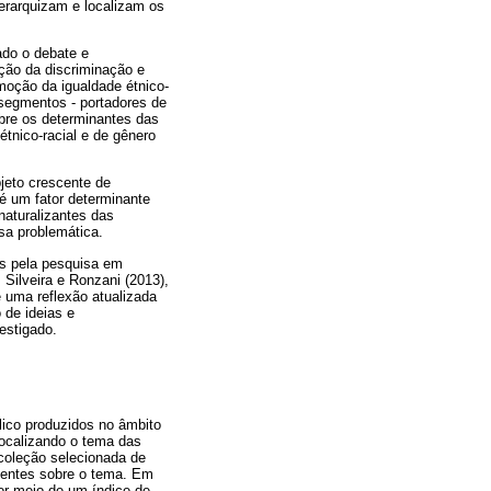
ierarquizam e localizam os
ado o debate e
ção da discriminação e
moção da igualdade étnico-
 segmentos - portadores de
obre os determinantes das
tnico-racial e de gênero
jeto crescente de
 é um fator determinante
naturalizantes das
ssa problemática.
as pela pesquisa em
 Silveira e Ronzani (2013),
e uma reflexão atualizada
 de ideias e
estigado.
lico produzidos no âmbito
focalizando o tema das
 coleção selecionada de
ecentes sobre o tema. Em
or meio de um índice de