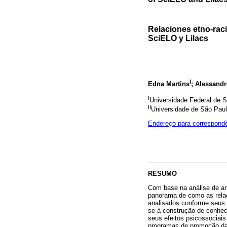
Relaciones etno-raci
SciELO y Lilacs
I
Edna Martins
; Alessandr
I
Universidade Federal de S
II
Universidade de São Paulo
Endereço para correspond
RESUMO
Com base na análise de art
panorama de como as relaçõ
analisados conforme seus 
se à construção de conheci
seus efeitos psicossociais
programas de promoção da i