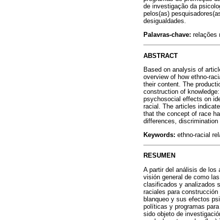
de investigação da psicol
pelos(as) pesquisadores(a
desigualdades.
Palavras-chave:
relações r
ABSTRACT
Based on analysis of artic
overview of how ethno-raci
their content. The producti
construction of knowledge: 
psychosocial effects on ide
racial. The articles indica
that the concept of race ha
differences, discrimination 
Keywords:
ethno-racial rel
RESUMEN
A partir del análisis de lo
visión general de como las 
clasificados y analizados 
raciales para construcción 
blanqueo y sus efectos psi
políticas y programas para 
sido objeto de investigació