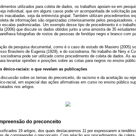
edimentos utilizados para coleta de dados, os trabalhos apoiam-se em pesq
seja individual, que em alguns casos pode vir acompanhada de solicitação pa
ses inacabadas, seja da entrevista grupal. Também utilizam procedimentos e
coleta de informações são organizadas criteriosamente pelos pesquisadores
e escalas padronizadas. Um exemplo desse tipo de procedimento é o trabalho
la (2006) que discute os dados obtidos junto a uma amostra de 35 estudantes
relhava fotografias de rostos de pessoas de fenótipo negro e branco com pa
zação da pesquisa documental, como é o caso do estudo de Masiero (2005) so
so Brasileiro de Eugenia (1929), e do sociodrama. No trabalho de Nery e Co
ociodrama pode ser utilizado como procedimento de coleta de dados. As au
para levantar opiniões e posições sobre as cotas para negros no ensino públic
s étnico-raciais: o que revelam as publicações
 discussão sobre os temas do preconceito, do racismo e da aceitação ou rej
co-racial, em especial das ações afirmativas em curso no ensino público su
ratados nos artigos.
mpreensão do preconceito
ssificados 19 artigos, dos quais destacaremos 11 por expressarem a tendênc
mas de compreender o preconceito. Com relação aos procedimentos de coleta 