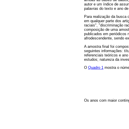
autor e um índice de assu
palavras do texto e ano d
Para realização da busca d
em qualquer parte dos arti
raciais", "discriminação ra
composição de uma amostra 
publicados em periódicos n
afrodescendente, sendo exc
A amostra final foi compos
seguintes informações: títu
referenciais teóricos e a
estudos; natureza da invest
O
Quadro 1
mostra o número
Os anos com maior contin