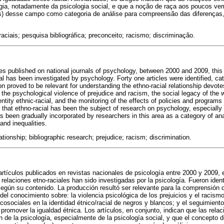
ogia, notadamente da psicologia social, e que a noção de raça aos poucos v
s) desse campo como categoria de análise para compreensão das diferenças,
aciais; pesquisa bibliográfica; preconceito; racismo; discriminação.
les published on national journals of psychology, between 2000 and 2009, this
al has been investigated by psychology. Forty one articles were identified, c
on proved to be relevant for understanding the ethno-racial relationship devot
the psychological violence of prejudice and racism, the social legacy of the w
ntity ethnic-racial, and the monitoring of the effects of policies and programs
te that ethno-racial has been the subject of research on psychology, especiall
s been gradually incorporated by researchers in this area as a category of an
and inequalities.
ationship; bibliographic research; prejudice; racism; discrimination.
s artículos publicados en revistas nacionales de psicología entre 2000 y 2009,
relaciones etno-raciales han sido investigadas por la psicología. Fueron ident
según su contenido. La producción resultó ser relevante para la comprensión d
del conocimiento sobre: la violencia psicológica de los prejuicios y el racismo
cosociales en la identidad étnico/racial de negros y blancos; y el seguimiento
promover la igualdad étnica. Los artículos, en conjunto, indican que las relac
n de la psicología, especialmente de la psicología social, y que el concepto 