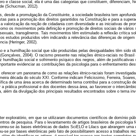
ero e classe social, ela é uma das categorias que constituem, diferenciam, h
ade (Schucman, 2012).
s, desde a promulgação da Constituinte, a sociedade brasileira tem aprofund
as para a promoção dos direitos garantidos na Constituição e para a supera
a valorização da noção de cidadania com diversidade e as iniciativas de pro
como os movimentos pela definição e promoção de direitos sociais de vários
sexuais, transgêneros. Tais movimentos têm estimulado a reflexão crítica s
 os estudos produzidos vêm indicando a relevância das diferenças de origem é
ncia (Heringer, 2002).
ão e a humilhação social que são produzidas pelas desigualdades têm sido ob
 (Gonçalves, 2004). O racismo presente nas relações étnico-raciais no Brasil
 humilhação social e sofrimento psíquico dos negros, além de justificativas 
importante evidenciar as contribuições da psicologia para o enfrentamento de
 é oferecer um panorama de como as relações étnico-raciais foram investigad
rimeira década do século XXI. Conforme indicam Felicissimo, Ferreira, Soares,
tífica de uma área acerca de determinado tema contribui para a construção d
r a prática profissional e dos docentes dessa área, ao favorecer o intercâmbio
, além da divulgação dos principais resultados encontrados sobre o tema inv
ter exploratório, em que se utilizaram documentos científicos de domínio púb
ntros de pesquisa. Para o levantamento de artigos brasileiros de psicologia 
recorreu-se às bases eletrônicas de dados SciELO e Lilacs que abrangem uma
tou-se por bases eletrônicas pelo fato de possibilitarem acesso a trabalhos r
lém de identificar os artigos, é possível ter acesso aos textos completos p