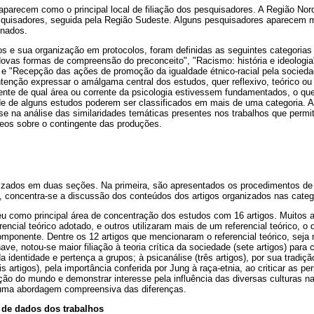
aparecem como o principal local de filiação dos pesquisadores. A Região Nor
squisadores, seguida pela Região Sudeste. Alguns pesquisadores aparecem
onados.
gos e sua organização em protocolos, foram definidas as seguintes categorias
ovas formas de compreensão do preconceito", "Racismo: história e ideologia",
 e "Recepção das ações de promoção da igualdade étnico-racial pela sociedade
tenção expressar o amálgama central dos estudos, quer reflexivo, teórico ou 
nte de qual área ou corrente da psicologia estivessem fundamentados, o que
ade de alguns estudos poderem ser classificados em mais de uma categoria. 
ase na análise das similaridades temáticas presentes nos trabalhos que per
os sobre o contingente das produções.
izados em duas seções. Na primeira, são apresentados os procedimentos de 
, concentra-se a discussão dos conteúdos dos artigos organizados nas categ
ceu como principal área de concentração dos estudos com 16 artigos. Muitos
rencial teórico adotado, e outros utilizaram mais de um referencial teórico, o
ponente. Dentre os 12 artigos que mencionaram o referencial teórico, seja 
ve, notou-se maior filiação à teoria crítica da sociedade (sete artigos) par
a identidade e pertença a grupos; à psicanálise (três artigos), por sua tradiçã
ois artigos), pela importância conferida por Jung à raça-etnia, ao criticar as p
ão do mundo e demonstrar interesse pela influência das diversas culturas na
 uma abordagem compreensiva das diferenças.
 de dados dos trabalhos