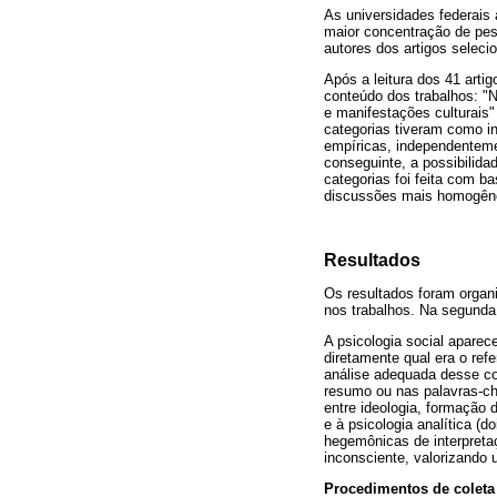
As universidades federais 
maior concentração de pe
autores dos artigos seleci
Após a leitura dos 41 arti
conteúdo dos trabalhos: "N
e manifestações culturais"
categorias tiveram como in
empíricas, independenteme
conseguinte, a possibilid
categorias foi feita com b
discussões mais homogêne
Resultados
Os resultados foram organ
nos trabalhos. Na segunda
A psicologia social apare
diretamente qual era o refe
análise adequada desse com
resumo ou nas palavras-cha
entre ideologia, formação d
e à psicologia analítica (d
hegemônicas de interpretaç
inconsciente, valorizando
Procedimentos de coleta