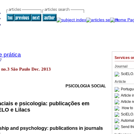
e prática
Services 
7
Journal
15 no.3 São Paulo Dec. 2013
SciELO 
Article
PSICOLOGIA SOCIAL
Portugu
Article 
Article 
aciais e psicologia: publicações em
How to c
ELO e Lilacs
SciELO 
Automati
Send thi
nship and psychology: publications in journals
s