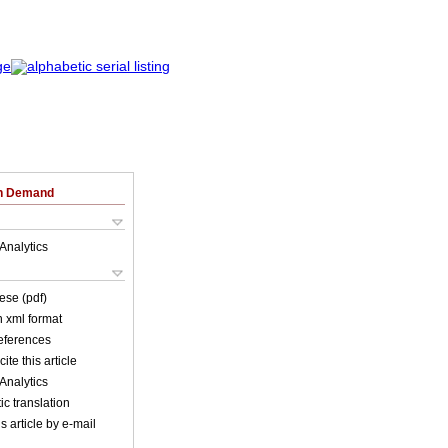
on Demand
Analytics
ese (pdf)
in xml format
references
ite this article
Analytics
c translation
s article by e-mail