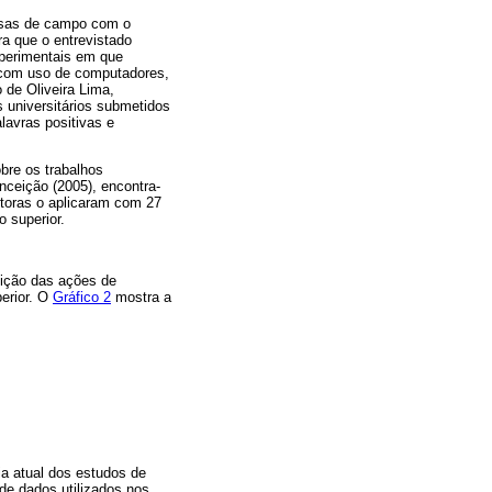
uisas de campo com o
ra que o entrevistado
xperimentais em que
, com uso de computadores,
 de Oliveira Lima,
 universitários submetidos
lavras positivas e
bre os trabalhos
nceição (2005), encontra-
toras o aplicaram com 27
o superior.
eição das ações de
perior. O
Gráfico 2
mostra a
ia atual dos estudos de
de dados utilizados nos