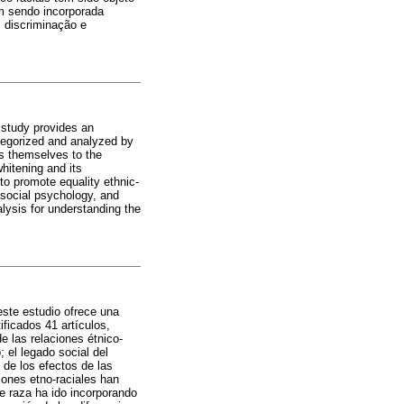
em sendo incorporada
 discriminação e
 study provides an
ategorized and analyzed by
es themselves to the
hitening and its
 to promote equality ethnic-
y social psychology, and
alysis for understanding the
 este estudio ofrece una
ificados 41 artículos,
e las relaciones étnico-
; el legado social del
 de los efectos de las
iones etno-raciales han
de raza ha ido incorporando