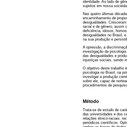
identidade. Ao lado de gên
sujeitos em nossa socied
Nas quatro últimas década
encaminhamento de propost
desigualdades. Cresceram 
racial e de gênero, assim 
deficiência, idosos, homos
desigualdades no Brasil, e
na sua produção e persistê
A opressão, a discriminaç
investigação da psicologia
das desigualdades e produz
injustiças sociais, sendo 
O objetivo deste trabalho
psicologia no Brasil, na p
investigar a produção cien
sobre ele, capaz de nortea
procedimentos de pesquisa
Método
Trata-se de estudo de cará
das universidades e dos ce
relações étnico-raciais, 
periódicos científicos. Op
ambas as bases de dados, a