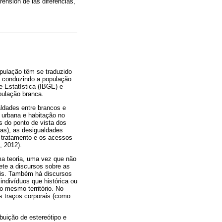
ensión de las diferencias,
opulação têm se traduzido
a, conduzindo a população
e Estatística (IBGE) e
pulação branca.
aldades entre brancos e
 urbana e habitação no
 do ponto de vista dos
nas), as desigualdades
 tratamento e os acessos
, 2012).
ma teoria, uma vez que não
ete a discursos sobre as
ais. Também há discursos
indivíduos que histórica ou
 mesmo território. No
os traços corporais (como
ibuição de estereótipo e