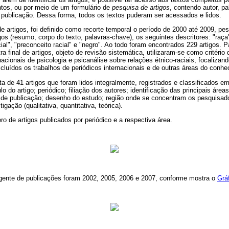
ntos, ou por meio de um formulário de
pesquisa de artigos
, contendo autor, pa
e publicação. Dessa forma, todos os textos puderam ser acessados e lidos.
e artigos, foi definido como recorte temporal o período de 2000 até 2009, p
gos (resumo, corpo do texto, palavras-chave), os seguintes descritores: "raça
cial", "preconceito racial" e "negro". Ao todo foram encontrados 229 artigos. 
final de artigos, objeto de revisão sistemática, utilizaram-se como critério 
acionais de psicologia e psicanálise sobre relações étnico-raciais, focalizan
luídos os trabalhos de periódicos internacionais e de outras áreas do conhe
ta de 41 artigos que foram lidos integralmente, registrados e classificados e
lo do artigo; periódico; filiação dos autores; identificação das principais áre
no de publicação; desenho do estudo; região onde se concentram os pesquisad
igação (qualitativa, quantitativa, teórica).
 de artigos publicados por periódico e a respectiva área.
gente de publicações foram 2002, 2005, 2006 e 2007, conforme mostra o
Grá