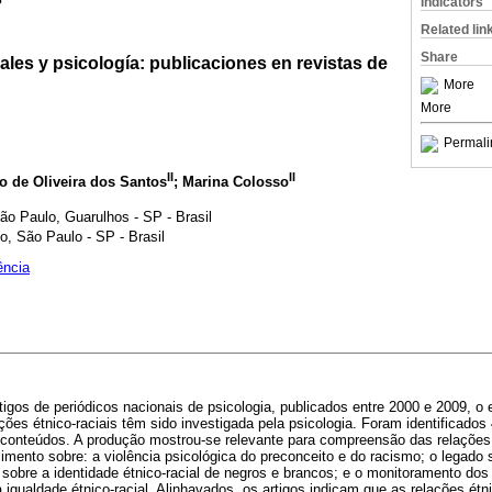
Indicators
Related lin
Share
ales y psicología: publicaciones en revistas de
More
More
Permali
II
II
o de Oliveira dos Santos
; Marina Colosso
ão Paulo, Guarulhos - SP - Brasil
, São Paulo - SP - Brasil
ência
igos de periódicos nacionais de psicologia, publicados entre 2000 e 2009, o
es étnico-raciais têm sido investigada pela psicologia. Foram identificados 
conteúdos. A produção mostrou-se relevante para compreensão das relações é
mento sobre: a violência psicológica do preconceito e do racismo; o legado
 sobre a identidade étnico-racial de negros e brancos; e o monitoramento dos 
gualdade étnico-racial. Alinhavados, os artigos indicam que as relações étni