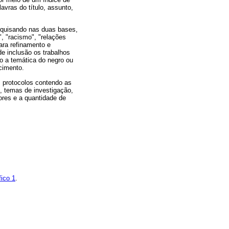
lavras do título, assunto,
esquisando nas duas bases,
", "racismo", "relações
Para refinamento e
de inclusão os trabalhos
do a temática do negro ou
cimento.
m protocolos contendo as
as, temas de investigação,
ores e a quantidade de
fico 1
.