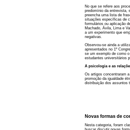
No que se refere aos proc
predomínio da entrevista, 
preencha uma lista de fra
situações específicas de 
formulários ou aplicação d
Machado, Ávila, Lima e Va
a um experimento que empa
negativas.
Observou-se ainda a utili
apresentados no 1º Congres
se um exemplo de como o s
estudantes universitários 
A psicologia e as relaçõe
Os artigos concentraram a
promoção da igualdade étni
distribuição dos assuntos t
Novas formas de co
Nesta categoria, foram cla
buscar discutir novas for