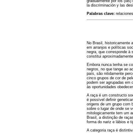
gradualmente por los (las)
la discriminación y las de
Palabras clave:
relaciones 
No Brasil, historicamente 
em arranjos e políticas so
negra, que corresponde à s
constitui aproximadamente
Embora nunca tenha se con
negros, no que tange ao ac
país, são nitidamente per
cinco grupos de cor de pe
podem ser agrupadas em do
às oportunidades obedecem 
A raça é um constructo so
é possível definir geneti
origens de um grupo com b
sobre o lugar de onde se v
mitologicamente tem um an
Brasil, a distinção de raç
forma do nariz e lábios e t
A categoria raça é distinti