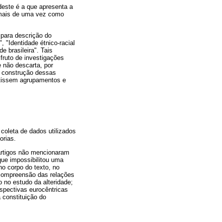
deste é a que apresenta a
 mais de uma vez como
 para descrição do
 "Identidade étnico-racial
 brasileira". Tais
fruto de investigações
 não descarta, por
A construção dessas
mitissem agrupamentos e
coleta de dados utilizados
orias.
 artigos não mencionaram
 que impossibilitou uma
no corpo do texto, no
a compreensão das relações
o no estudo da alteridade;
erspectivas eurocêntricas
 constituição do