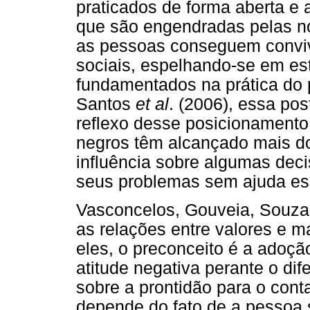
praticados de forma aberta e a
que são engendradas pelas no
as pessoas conseguem convi
sociais, espelhando-se em es
fundamentados na prática do 
Santos
et al
. (2006), essa po
reflexo desse posicionamento
negros têm alcançado mais d
influência sobre algumas deci
seus problemas sem ajuda es
Vasconcelos, Gouveia, Souza,
as relações entre valores e m
eles, o preconceito é a adoç
atitude negativa perante o dif
sobre a prontidão para o con
depende do fato de a pessoa