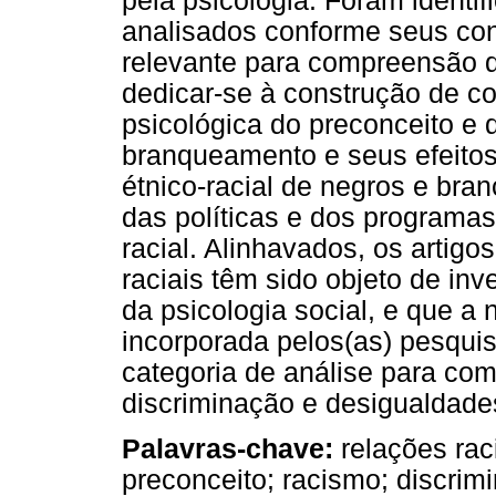
pela psicologia. Foram identif
analisados conforme seus co
relevante para compreensão da
dedicar-se à construção de co
psicológica do preconceito e 
branqueamento e seus efeitos
étnico-racial de negros e bra
das políticas e dos programa
racial. Alinhavados, os artigo
raciais têm sido objeto de in
da psicologia social, e que 
incorporada pelos(as) pesqu
categoria de análise para co
discriminação e desigualdade
Palavras-chave:
relações raci
preconceito; racismo; discrim