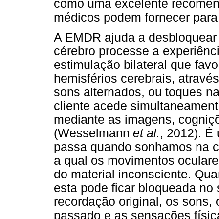
como uma excelente recomenda
médicos podem fornecer para 
A EMDR ajuda a desbloquear o
cérebro processe a experiênci
estimulação bilateral que fav
hemisférios cerebrais, atravé
sons alternados, ou toques n
cliente acede simultaneamen
mediante as imagens, cogniç
(Wesselmann
et al.
, 2012). É
passa quando sonhamos na c
a qual os movimentos oculare
do material inconsciente. Qu
esta pode ficar bloqueada no
recordação original, os sons
passado e as sensações físic