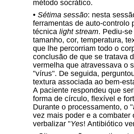
método socrático.
•
Sétima sessão
: nesta sessã
ferramentas de auto-controlo 
técnica
light stream
. Pediu-se
tamanho, cor, temperatura, t
que lhe percorriam todo o co
conclusão de que se tratava d
vermelha que atravessava o s
"vírus". De seguida, perguntou
textura associada ao bem-esta
A paciente respondeu que ser
forma de círculo, flexível e fo
Durante o processamento, o "
vez mais poder e a combater 
verbalizar "
Yes
! Antibiótico ve