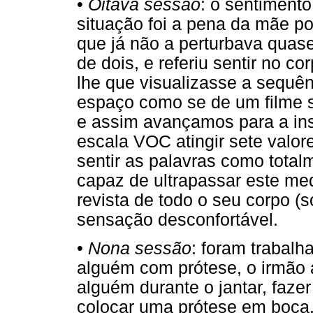
•
Oitava sessão
: o sentiment
situação foi a pena da mãe por
que já não a perturbava quase
de dois, e referiu sentir no c
lhe que visualizasse a sequê
espaço como se de um filme se
e assim avançamos para a ins
escala VOC atingir sete valore
sentir as palavras como total
capaz de ultrapassar este med
revista de todo o seu corpo (
sensação desconfortável.
•
Nona sessão
: foram trabalh
alguém com prótese, o irmão a
alguém durante o jantar, faze
colocar uma prótese em boca. 