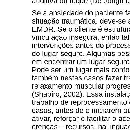
auditiva ou toque (De Jongh
e
Se a ansiedade do paciente f
situação traumática, deve-s
EMDR. Se o cliente é estrutu
vinculação insegura, então ta
intervenções antes do proce
do lugar seguro. Algumas pes
em encontrar um lugar seguro
Pode ser um lugar mais confor
também nestes casos fazer tr
relaxamento muscular progres
(Shapiro, 2002). Essa instalaç
trabalho de reprocessamento
casos, antes de o iniciarem ou
ativar, reforçar e facilitar o
crenças – recursos, na ling