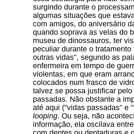
surgindo durante o processa
algumas situações que estav
com amigos, do aniversário da
quando soprava as velas do b
museu de dinossauros, ter vis
peculiar durante o tratamento
outras vidas", segundo as pal
enfermeira em tempo de guerra
violentas, em que eram arran
colocados num frasco de vidr
talvez se possa justificar pelo
passadas. Não obstante a impo
até aqui ("vidas passadas" e "
looping
. Ou seja, não acont
informação, ela oscilava ent
com dentes ou dentaduras e o