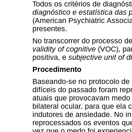
Todos os critérios de diagnós
diagnóstico e estatística da
(American Psychiatric Associa
presentes.
No transcorrer do processo d
validity of cognitive
(VOC), par
positiva, e
subjective unit of d
Procedimento
Baseando-se no protocolo de
difíceis do passado foram re
atuais que provocavam medo a
bilateral ocular, para que ela
indutores de ansiedade. No iní
reprocessados os eventos que 
vez que o medo foi experienc