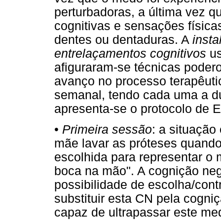
perturbadoras, a última vez 
cognitivas e sensações física
dentes ou dentaduras. A
insta
entrelaçamentos cognitivos
us
afiguraram-se técnicas pode
avanço no processo terapêuti
semanal, tendo cada uma a du
apresenta-se o protocolo de 
•
Primeira sessão
: a situação 
mãe lavar as próteses quando
escolhida para representar o m
boca na mão". A cognição neg
possibilidade de escolha/cont
substituir esta CN pela cogniç
capaz de ultrapassar este m