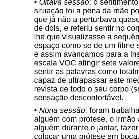
•
Oitava sessão
: o sentiment
situação foi a pena da mãe por
que já não a perturbava quase
de dois, e referiu sentir no c
lhe que visualizasse a sequê
espaço como se de um filme se
e assim avançamos para a ins
escala VOC atingir sete valore
sentir as palavras como total
capaz de ultrapassar este med
revista de todo o seu corpo (
sensação desconfortável.
•
Nona sessão
: foram trabalh
alguém com prótese, o irmão a
alguém durante o jantar, faze
colocar uma prótese em boca. 