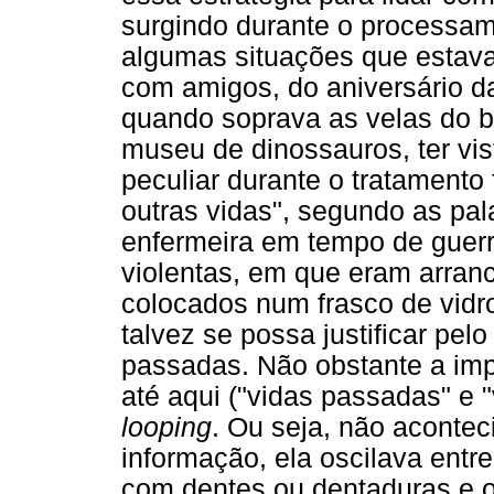
surgindo durante o processa
algumas situações que estav
com amigos, do aniversário da
quando soprava as velas do b
museu de dinossauros, ter vis
peculiar durante o tratamento
outras vidas", segundo as pal
enfermeira em tempo de guerra
violentas, em que eram arran
colocados num frasco de vidr
talvez se possa justificar pelo
passadas. Não obstante a impo
até aqui ("vidas passadas" e "
looping
. Ou seja, não acont
informação, ela oscilava ent
com dentes ou dentaduras e o