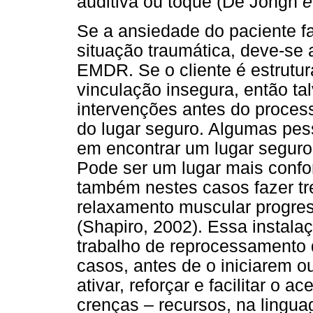
auditiva ou toque (De Jongh
e
Se a ansiedade do paciente f
situação traumática, deve-s
EMDR. Se o cliente é estrutu
vinculação insegura, então ta
intervenções antes do proce
do lugar seguro. Algumas pes
em encontrar um lugar seguro
Pode ser um lugar mais confor
também nestes casos fazer tr
relaxamento muscular progres
(Shapiro, 2002). Essa instalaç
trabalho de reprocessamento
casos, antes de o iniciarem ou
ativar, reforçar e facilitar o
crenças – recursos, na ling