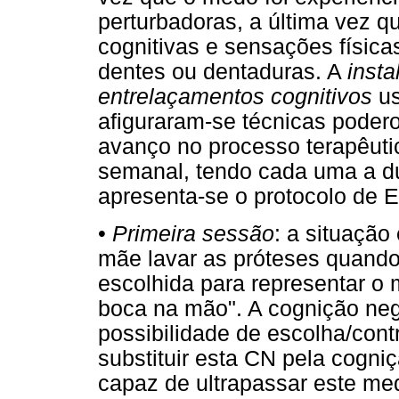
perturbadoras, a última vez 
cognitivas e sensações física
dentes ou dentaduras. A
insta
entrelaçamentos cognitivos
us
afiguraram-se técnicas pode
avanço no processo terapêuti
semanal, tendo cada uma a du
apresenta-se o protocolo de 
•
Primeira sessão
: a situação 
mãe lavar as próteses quando
escolhida para representar o m
boca na mão". A cognição neg
possibilidade de escolha/cont
substituir esta CN pela cogniç
capaz de ultrapassar este m