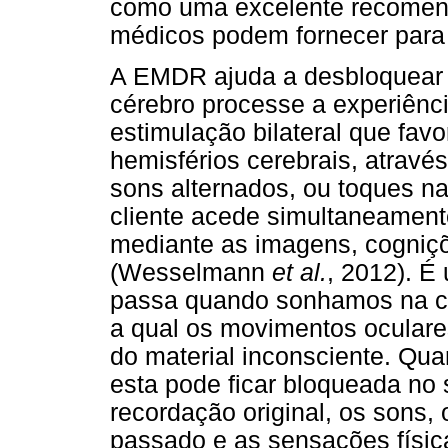
como uma excelente recomenda
médicos podem fornecer para 
A EMDR ajuda a desbloquear o
cérebro processe a experiênci
estimulação bilateral que fav
hemisférios cerebrais, atravé
sons alternados, ou toques n
cliente acede simultaneamen
mediante as imagens, cogniç
(Wesselmann
et al.
, 2012). É
passa quando sonhamos na c
a qual os movimentos oculare
do material inconsciente. Qu
esta pode ficar bloqueada no
recordação original, os sons
passado e as sensações físic