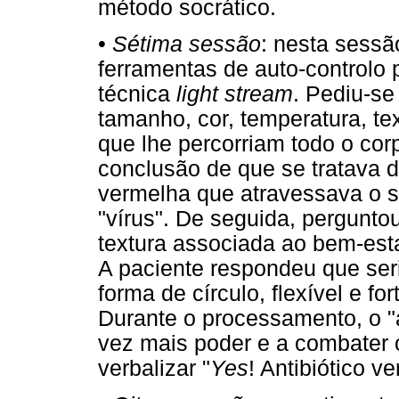
método socrático.
•
Sétima sessão
: nesta sessã
ferramentas de auto-controlo 
técnica
light stream
. Pediu-se
tamanho, cor, temperatura, t
que lhe percorriam todo o co
conclusão de que se tratava d
vermelha que atravessava o s
"vírus". De seguida, perguntou
textura associada ao bem-esta
A paciente respondeu que ser
forma de círculo, flexível e fo
Durante o processamento, o "
vez mais poder e a combater 
verbalizar "
Yes
! Antibiótico ve