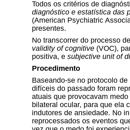
Todos os critérios de diagnós
diagnóstico e estatística da
(American Psychiatric Associa
presentes.
No transcorrer do processo d
validity of cognitive
(VOC), par
positiva, e
subjective unit of d
Procedimento
Baseando-se no protocolo de
difíceis do passado foram re
atuais que provocavam medo a
bilateral ocular, para que ela
indutores de ansiedade. No iní
reprocessados os eventos que 
vez que o medo foi experienc