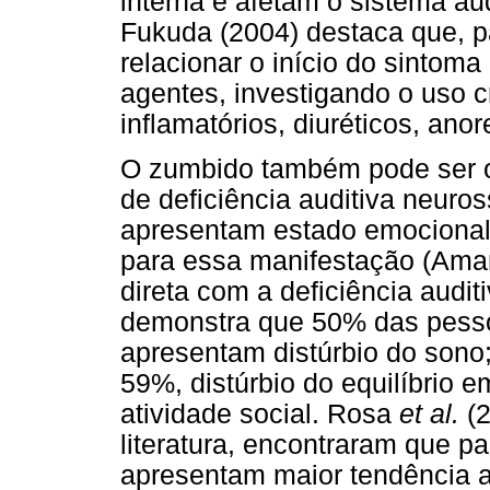
interna e afetam o sistema aud
Fukuda (2004) destaca que, p
relacionar o início do sintom
agentes, investigando o uso cr
inflamatórios, diuréticos, an
O zumbido também pode ser o
de deficiência auditiva neuro
apresentam estado emocional 
para essa manifestação (Aman
direta com a deficiência audit
demonstra que 50% das pess
apresentam distúrbio do sono;
59%, distúrbio do equilíbrio e
atividade social. Rosa
et al.
(2
literatura, encontraram que 
apresentam maior tendência a