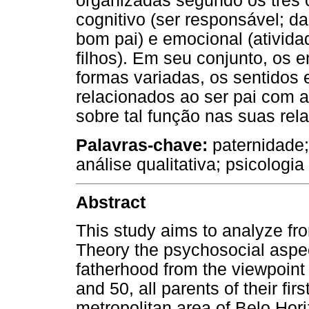
organizadas segundo os três 
cognitivo (ser responsável; dar
bom pai) e emocional (ativid
filhos). Em seu conjunto, os 
formas variadas, os sentidos e
relacionados ao ser pai com a
sobre tal função nas suas rel
Palavras-chave:
paternidade; 
análise qualitativa; psicologia
Abstract
This study aims to analyze fro
Theory the psychosocial aspec
fatherhood from the viewpoint
and 50, all parents of their fir
metropolitan area of Belo Hor