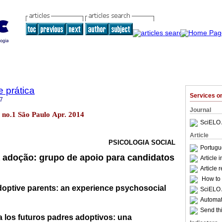
e prática
Services 
7
Journal
16 no.1 São Paulo Apr. 2014
SciELO 
Article
PSICOLOGIA SOCIAL
Portugu
 adoção: grupo de apoio para candidatos
Article 
Article 
How to c
doptive parents: an experience psychosocial
SciELO 
Automati
Send thi
 los futuros padres adoptivos: una