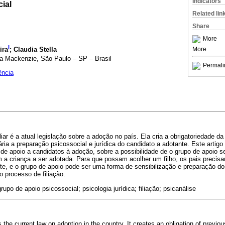
Indicators
ial
Related lin
Share
More
I
ira
; Claudia Stella
More
na Mackenzie, São Paulo – SP – Brasil
Permali
ência
ar é a atual legislação sobre a adoção no país. Ela cria a obrigatoriedade da 
ia a preparação psicossocial e jurídica do candidato a adotante. Este artigo bu
de apoio a candidatos à adoção, sobre a possibilidade de o grupo de apoio s
 a criança a ser adotada. Para que possam acolher um filho, os pais precisa
te, e o grupo de apoio pode ser uma forma de sensibilização e preparação d
 processo de filiação.
upo de apoio psicossocial; psicologia jurídica; filiação; psicanálise
 the current law on adoption in the country. It creates an obligation of previou