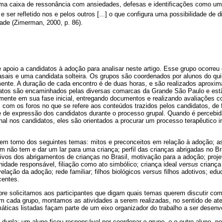
uma caixa de ressonância com ansiedades, defesas e identificações como uma
e ser refletido nos e pelos outros [...] o que configura uma possibilidade de di
dade (Zimerman, 2000, p. 86).
apoio a candidatos à adoção para analisar neste artigo. Esse grupo ocorre
asais e uma candidata solteira. Os grupos são coordenados por alunos do qui
nte. A duração de cada encontro é de duas horas, e são realizados aprox
atos são encaminhados pelas diversas comarcas da Grande São Paulo e estã
mente em sua fase inicial, entregando documentos e realizando avaliações c
 com os foros no que se refere aos conteúdos trazidos pelos candidatos, de f
e de expressão dos candidatos durante o processo grupal. Quando é percebi
al nos candidatos, eles são orientados a procurar um processo terapêutico in
 em torno dos seguintes temas: mitos e preconceitos em relação à adoção; as
m não tem e dar um lar para uma criança; perfil das crianças abrigadas no Bra
tivos dos abrigamentos de crianças no Brasil, motivação para a adoção; proj
rnidade responsável, filiação como ato simbólico; criança ideal
versus
criança
elação da adoção; rede familiar; filhos biológicos
versus
filhos adotivos; educ
centes.
re solicitamos aos participantes que digam quais temas querem discutir com 
 cada grupo, montamos as atividades a serem realizadas, no sentido de at
ticas listadas façam parte de um eixo organizador do trabalho a ser desenv
m dupla: um aluno ficou responsável por coordenar o grupo, e o outro aluno, po