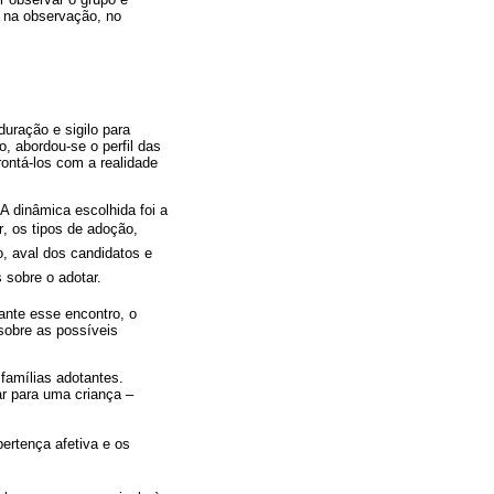
r na observação, no
duração e sigilo para
, abordou-se o perfil das
ontá-los com a realidade
A dinâmica escolhida foi a
, os tipos de adoção,
o, aval dos candidatos e
 sobre o adotar.
ante esse encontro, o
sobre as possíveis
 famílias adotantes.
lar para uma criança –
pertença afetiva e os