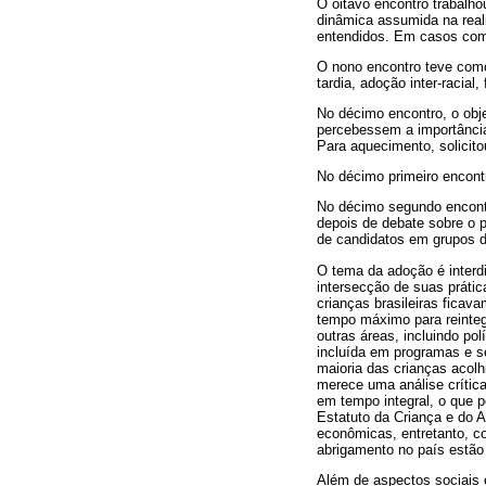
O oitavo encontro trabalho
dinâmica assumida na real
entendidos. Em casos com 
O nono encontro teve como
tardia, adoção inter-racial,
No décimo encontro, o obje
percebessem a importância
Para aquecimento, solicito
No décimo primeiro encont
No décimo segundo encontro
depois de debate sobre o p
de candidatos em grupos d
O tema da adoção é interdi
intersecção de suas prátic
crianças brasileiras ficav
tempo máximo para reinteg
outras áreas, incluindo pol
incluída em programas e se
maioria das crianças acolh
merece uma análise crítica
em tempo integral, o que p
Estatuto da Criança e do A
econômicas, entretanto, co
abrigamento no país estão
Além de aspectos sociais e