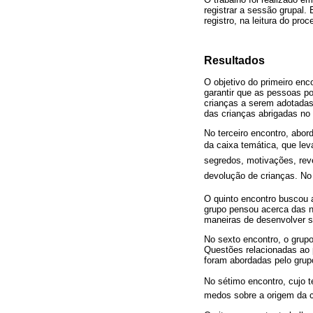
registrar a sessão grupal.
registro, na leitura do pr
Resultados
O objetivo do primeiro enco
garantir que as pessoas po
crianças a serem adotadas
das crianças abrigadas no 
No terceiro encontro, abor
da caixa temática, que leva,
segredos, motivações, rev
devolução de crianças. N
O quinto encontro buscou 
grupo pensou acerca das n
maneiras de desenvolver s
No sexto encontro, o grupo
Questões relacionadas ao pr
foram abordadas pelo grup
No sétimo encontro, cujo t
medos sobre a origem da c