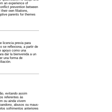
rom an experience of
conflict prevention between
heir own filiations,
ptive parents for themes
e licencia previa para
 se reflexiona, a partir de
 de apoyo como una
ra dar la bienvenida a un
ser una forma de
liación.
ção, evitando assim
os referentes às
am ou ainda vivem
, abandono, abusos ou maus-
elos sofrimentos anteriores