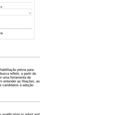
ks
nk
habilitação prévia para
sca refletir, a partir de
er uma ferramenta de
m entender as filiações, as
os candidatos à adoção
s qualification to adopt and