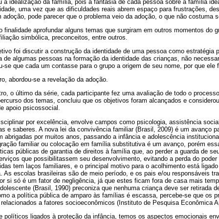
u a idealização da família, pois a fantasia de cada pessoa sobre a família id
idade, uma vez que as dificuldades reais abrem espaço para frustrações, de
adoção, pode parecer que o problema veio da adoção, o que não costuma se
 finalidade aprofundar alguns temas que surgiram em outros momentos do g
 filiação simbólica, preconceitos, entre outros.
tivo foi discutir a construção da identidade de uma pessoa como estratégia 
 de algumas pessoas na formação da identidade das crianças, não necessa
u-se que cada um contasse para o grupo a origem de seu nome, por que ele f
ro, abordou-se a revelação da adoção.
, o último da série, cada participante fez uma avaliação de todo o processo 
ercurso dos temas, concluiu que os objetivos foram alcançados e considerou
e apoio psicossocial.
sciplinar por excelência, envolve campos como psicologia, assistência social
as e saberes. A nova lei da convivência familiar (Brasil, 2009) é um avanço pa
am abrigadas por muitos anos, passando a infância e adolescência instituciona
ração familiar ou colocação em família substitutiva é um avanço, porém ess
íticas públicas de garantia de direitos à família que, ao perder a guarda de seu
rviços que possibilitassem seu desenvolvimento, evitando a perda do poder fa
idas tem laços familiares, e o principal motivo para o acolhimento está ligad
. As escolas brasileiras são de meio período, e os pais e/ou responsáveis t
or si só é um fator de negligência, já que estes ficam fora de casa mais tem
dolescente (Brasil, 1990) preconiza que nenhuma criança deve ser retirada d
mo a política pública de amparo às famílias é escassa, percebe-se que os pr
 relacionados a fatores socioeconômicos (Instituto de Pesquisa Econômica Ap
 políticos ligados à proteção da infância, temos os aspectos emocionais env