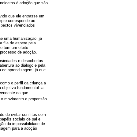
candidatos à adoção que são
tando que ele entrasse em
empre corresponde ao
aspectos vivenciados
nhe uma humanização, já
 fila de espera pela
sso tem um efeito
 processo de adoção.
ansiedades e descobertas
bertura ao diálogo e pela
a de aprendizagem, já que
omo o perfil da criança a
u objetivo fundamental: a
scendente do que
ra o movimento e propensão
do de evitar conflitos com
papéis sociais de pai e
ção da impossibilidade de
assagem para a adoção