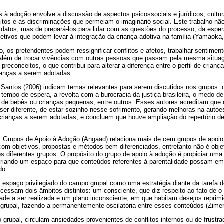
 à adoção envolve a discussão de aspectos psicossociais e jurídicos, cultur
itos e as discriminações que permeiam o imaginário social. Este trabalho não
didatos, mas de prepará-los para lidar com as questões do processo, da espe
etivos que podem levar à integração da criança adotiva na família (Yamaoka,
, os pretendentes podem ressignificar conflitos e afetos, trabalhar sentim
além de trocar vivências com outras pessoas que passam pela mesma situaç
reconceitos, o que contribui para alterar a diferença entre o perfil de crian
ianças a serem adotadas.
 Santos (2006) indicam temas relevantes para serem discutidos nos grupos: 
tempo de espera, a revolta com a burocracia da justiça brasileira, o medo de 
ão de bebês ou crianças pequenas, entre outros. Esses autores acreditam qu
ser diferente, de estar sozinho nesse sofrimento, gerando melhoras na autoe
crianças a serem adotadas, e concluem que houve ampliação do repertório de
 Grupos de Apoio à Adoção (Angaad) relaciona mais de cem grupos de apoio 
om objetivos, propostas e métodos bem diferenciados, entretanto não é objet
s diferentes grupos. O propósito do grupo de apoio à adoção é propiciar uma
riando um espaço para que conteúdos referentes à parentalidade possam emer
do.
o espaço privilegiado do campo grupal como uma estratégia diante da tarefa d
cessam dois âmbitos distintos: um consciente, que diz respeito ao fato de o
dade a ser realizada e um plano inconsciente, em que habitam desejos reprim
rupal, fazendo-a permanentemente oscilatória entre esses conteúdos (Zime
rupal, circulam ansiedades provenientes de conflitos internos ou de frustr