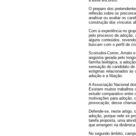
a esse encontro.
O preparo dos pretendentes
reflexão sobre os preconce
analisar ou avaliar os can
construção dos vínculos af
Com a experiência no grupo
pelo processo de adoção, 
alguns conteúdos, revendo p
buscam com o perfil de cr
Scorsolini-Comin, Amato e
angústia gerada pelo longo 
família biológica, a adoç
sensação do candidato de 
estigmas relacionados às 
adoção e a filiação.
A Associação Nacional dos
Existem muitos trabalhos c
estudo comparativo entre o
motivações para adoção, c
provocação
, desse chama
Defende-se, neste artigo, 
adoção, porque nele se pro
tarefa proposta, uma ativi
que emergem na dinâmica g
No segundo âmbito, campo g