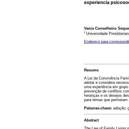
experiencia psicosoc
Vania Conselheiro Seque
I
Universidade Presbiteria
Endereço para correspond
Resumo
A Lei da Convivência Famili
adotar e considera necessár
uma experiência em grupo 
prevenção de conflitos com
heranças e os desejos des
para temas que permeiam o
Palavras-chave:
adoção; gr
Abstract
The Law of Family Living is