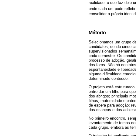
realidade, o que faz dele 
onde cada um pode refletir 
consolidar a própria identi
Método
Selecionamos um grupo de 
candidatos, sendo cinco c
supervisionados semanalme
cada semestre. Os candid
processo de adoção, geral
dos foros. Não há contatos
espontaneidade e liberdad
alguma dificuldade emocion
determinado conteúdo.
O projeto está estruturado
entre dar um filho para que
dos abrigos; principais mo
filhos; maternidade e pate
de espera para adoção; rev
das crianças e dos adoles
No primeiro encontro, semp
levantamento de temas com
cada grupo, embora as temá
O trabalho foi realizado e