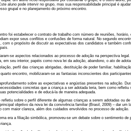
 Este aluno pode intervir no grupo, mas sua responsabilidade principal é ajuda
ocesso grupal e no planejamento do próximo encontro.
ntro foi estabelecer o contrato de trabalho com número de reuniões, horário, 
diam expor seus conflitos e confusões de forma natural. No segundo encontro
, com o propósito de discutir as expectativas dos candidatos e também confr
país.
daram-se aspectos relacionados ao processo de adoção na perspectiva legal. 
 em seu interior, papéis como nova lei da adoção, abandono, o ato de adotar
elação, perfil das crianças abrigadas, destituição de poder familiar, habilitaçã
o quarto encontro, mobilizaram-se as fantasias inconscientes dos participantes
aprofundamento sobre as expectativas e angústias presentes na adoção. Dur
ecessidades concretas que a criança a ser adotada teria, bem como refletiu 
uas potencialidades e de educá-la de maneira adequada.
 refletiu sobre o perfil diferente de algumas crianças a serem adotadas ou de
incipal objetivo da nova lei da convivência familiar (Brasil, 2009) – dar um 
o com maior clareza, além dos cuidados envolvidos no processo de adoção.
ema era a filiação simbólica, promoveu-se um debate sobre o sentimento de 
riança.