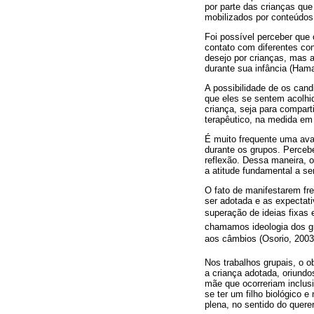
por parte das crianças que
mobilizados por conteúdos 
Foi possível perceber que 
contato com diferentes con
desejo por crianças, mas a
durante sua infância (Hama
A possibilidade de os can
que eles se sentem acolhid
criança, seja para comparti
terapêutico, na medida em
É muito frequente uma ava
durante os grupos. Perceb
reflexão. Dessa maneira, o
a atitude fundamental a se
O fato de manifestarem fr
ser adotada e as expectati
superação de ideias fixas 
chamamos ideologia dos gr
aos câmbios (Osorio, 2003,
Nos trabalhos grupais, o o
a criança adotada, oriundo
mãe que ocorreriam inclusi
se ter um filho biológico 
plena, no sentido do quere