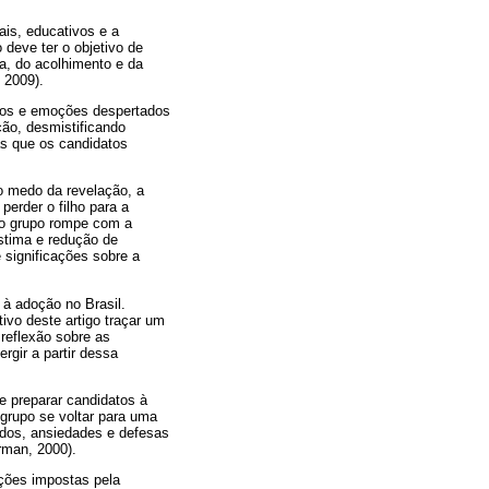
ais, educativos e a
 deve ter o objetivo de
ra, do acolhimento e da
 2009).
entos e emoções despertados
ão, desmistificando
ças que os candidatos
o medo da revelação, a
perder o filho para a
e o grupo rompe com a
stima e redução de
 significações sobre a
à adoção no Brasil.
ivo deste artigo traçar um
 reflexão sobre as
gir a partir dessa
e preparar candidatos à
 grupo se voltar para uma
idos, ansiedades e defesas
rman, 2000).
ações impostas pela