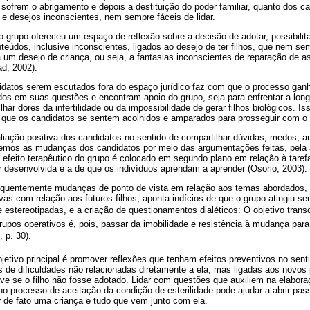
 sofrem o abrigamento e depois a destituição do poder familiar, quanto dos 
e desejos inconscientes, nem sempre fáceis de lidar.
o grupo ofereceu um espaço de reflexão sobre a decisão de adotar, possibili
teúdos, inclusive inconscientes, ligados ao desejo de ter filhos, que nem s
 um desejo de criança, ou seja, a fantasias inconscientes de reparação de 
d, 2002).
didatos serem escutados fora do espaço jurídico faz com que o processo ga
os em suas questões e encontram apoio do grupo, seja para enfrentar a longa
lhar dores da infertilidade ou da impossibilidade de gerar filhos biológicos. I
 que os candidatos se sentem acolhidos e amparados para prosseguir com o
liação positiva dos candidatos no sentido de compartilhar dúvidas, medos, 
emos as mudanças dos candidatos por meio das argumentações feitas, pela a
 efeito terapêutico do grupo é colocado em segundo plano em relação à taref
r desenvolvida é a de que os indivíduos aprendam a aprender (Osorio, 2003).
equentemente mudanças de ponto de vista em relação aos temas abordados, c
vas com relação aos futuros filhos, aponta indícios de que o grupo atingiu se
e estereotipadas, e a criação de questionamentos dialéticos: O objetivo tran
upos operativos é, pois, passar da imobilidade e resistência à mudança pa
 p. 30).
bjetivo principal é promover reflexões que tenham efeitos preventivos no senti
s de dificuldades não relacionadas diretamente a ela, mas ligadas aos novos 
ve se o filho não fosse adotado. Lidar com questões que auxiliem na elabora
e no processo de aceitação da condição de esterilidade pode ajudar a abrir p
r de fato uma criança e tudo que vem junto com ela.