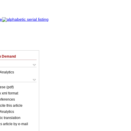
on Demand
Analytics
ese (pdf)
in xml format
references
ite this article
Analytics
c translation
s article by e-mail