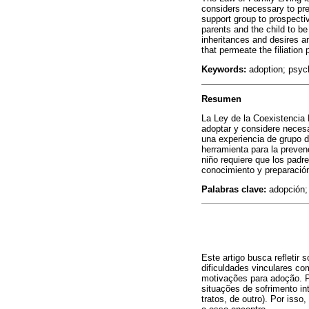
considers necessary to pre
support group to prospectiv
parents and the child to b
inheritances and desires a
that permeate the filiation
Keywords:
adoption; psych
Resumen
La Ley de la Coexistencia F
adoptar y considere necesar
una experiencia de grupo d
herramienta para la preven
niño requiere que los padr
conocimiento y preparación
Palabras clave:
adopción; 
Este artigo busca refletir
dificuldades vinculares co
motivações para adoção. P
situações de sofrimento in
tratos, de outro). Por iss