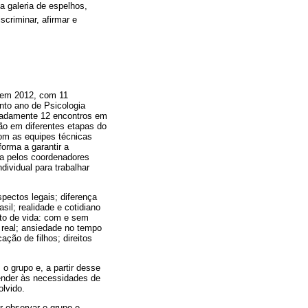
 galeria de espelhos,
scriminar, afirmar e
u em 2012, com 11
nto ano de Psicologia
imadamente 12 encontros em
o em diferentes etapas do
om as equipes técnicas
orma a garantir a
da pelos coordenadores
dividual para trabalhar
pectos legais; diferença
sil; realidade e cotidiano
eto de vida: com e sem
 real; ansiedade no tempo
ação de filhos; direitos
o grupo e, a partir desse
ender às necessidades de
olvido.
r observar o grupo e