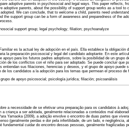
pare adoptive parents in psychosocial and legal ways. This paper reflects, f
e adoptive parents, about the possibility of support group works as a tool to 
e adopted. We can conclude, that to welcome a child, parents need understand t
nd the support group can be a form of awareness and preparedness of the ado
 process.
osocial support group; legal psychology; filiation; psychoanalyze
amiliar es la actual ley de adopción en el país. Ella establece la obligación d
ia la preparación psicosocial y legal del candidato adoptante. En este artículo
e apoyo para los futuros padres adoptivos, sobre la posibilidad de un grupo
ción de los conflictos con el niño para ser adoptado. Se puede concluir que pa
es entiendan sus filiaciones, herencias y deseos, y el grupo de apoyo puede 
 de los candidatos a la adopción para los temas que permean el proceso de fi
grupo de apoyo psicosocial; psicología jurídica; filiación; psicoanálisis
 sobre a necessidade de se efetivar uma preparação para os candidatos à ado
m a criança a ser adotada, geralmente relacionadas a conteúdos mal elaborad
ara Yamaoka (2009), a adoção envolve o encontro de duas partes que viver
tenso (geralmente perdas e dor pela infertilidade, de um lado, e negligência
o, é fundamental cuidar do encontro dessas pessoas, geralmente fragilizadas p