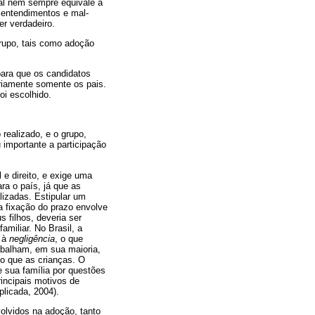
eal nem sempre equivale à
sentendimentos e mal-
r verdadeiro.
rupo, tais como adoção
para que os candidatos
riamente somente os pais.
oi escolhido.
realizado, e o grupo,
 importante a participação
 e direito, e exige uma
ra o país, já que as
lizadas. Estipular um
a fixação do prazo envolve
s filhos, deveria ser
miliar. No Brasil, a
o à
negligência
, o que
rabalham, em sua maioria,
po que as crianças. O
e sua família por questões
incipais motivos de
licada, 2004).
olvidos na adoção, tanto