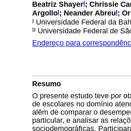
I
Beatriz Shayer
;
Chrissie Ca
I
I
Argollo
;
Neander Abreu
;
Or
I
Universidade Federal da Bahi
II
Universidade Federal de São
Endereço para correspondênc
Resumo
O presente estudo teve por ob
de escolares no domínio atenç
além de comparar o desempen
particular, e analisar as relaç
sociodemográficas. Participa