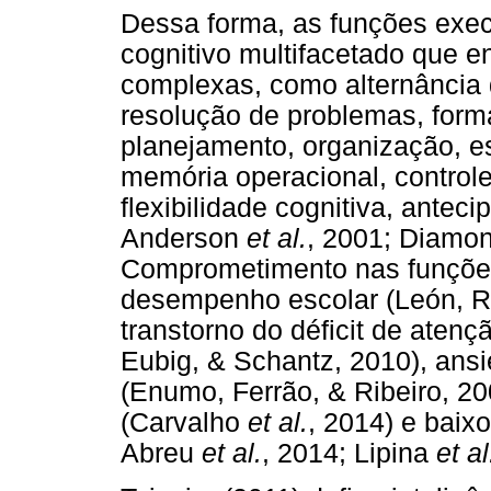
Dessa forma, as funções exe
cognitivo multifacetado que 
complexas, como alternância 
resolução de problemas, forma
planejamento, organização, e
memória operacional, controle
flexibilidade cognitiva, antec
Anderson
et al.
, 2001; Diamon
Comprometimento nas funções
desempenho escolar (León, Ro
transtorno do déficit de atenç
Eubig, & Schantz, 2010), ans
(Enumo, Ferrão, & Ribeiro, 20
(Carvalho
et al.
, 2014) e baix
Abreu
et al.
, 2014; Lipina
et al