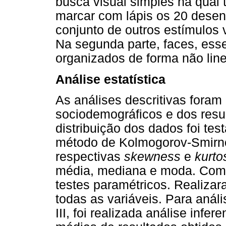
busca visual simples na qual 
marcar com lápis os 20 dese
conjunto de outros estímulos v
Na segunda parte, faces, esse
organizados de forma não line
Análise estatística
As análises descritivas foram
sociodemográficos e dos resul
distribuição dos dados foi tes
método de Kolmogorov-Smirno
respectivas
skewness
e
kurto
média, mediana e moda. Como 
testes paramétricos. Realizar
todas as variáveis. Para anál
III, foi realizada análise infe