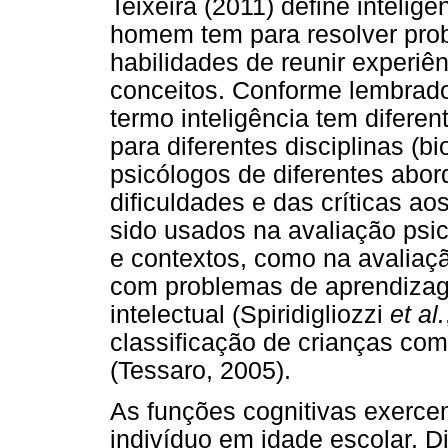
Teixeira (2011) define inteli
homem tem para resolver pr
habilidades de reunir experiê
conceitos. Conforme lembrado
termo inteligência tem diferent
para diferentes disciplinas (bi
psicólogos de diferentes abor
dificuldades e das críticas ao
sido usados na avaliação psi
e contextos, como na avalia
com problemas de aprendizag
intelectual (Spiridigliozzi
et al.
classificação de crianças co
(Tessaro, 2005).
As funções cognitivas exerc
indivíduo em idade escolar. D