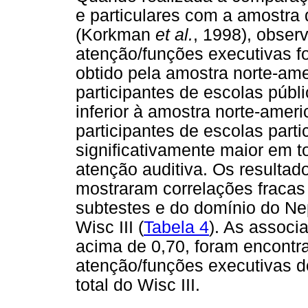
e particulares com a amostra
(Korkman
et al.
, 1998), obser
atenção/funções executivas foi
obtido pela amostra norte-ame
participantes de escolas públ
inferior à amostra norte-amer
participantes de escolas par
significativamente maior em t
atenção auditiva. Os resultad
mostraram correlações fracas
subtestes e do domínio do Ne
Wisc III (
Tabela 4
). As associ
acima de 0,70, foram encontra
atenção/funções executivas d
total do Wisc III.