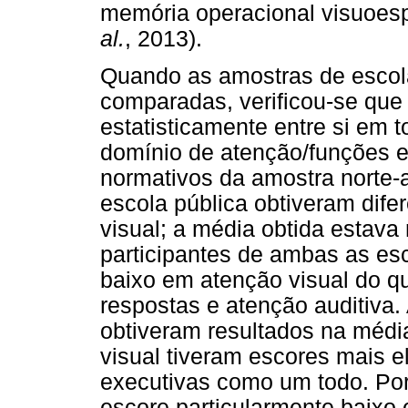
memória operacional visuoespa
al.
, 2013).
Quando as amostras de escola
comparadas, verificou-se que
estatisticamente entre si em 
domínio de atenção/funções e
normativos da amostra norte-a
escola pública obtiveram dif
visual; a média obtida estav
participantes de ambas as e
baixo em atenção visual do qu
respostas e atenção auditiva.
obtiveram resultados na méd
visual tiveram escores mais 
executivas como um todo. Por
escore particularmente baixo 