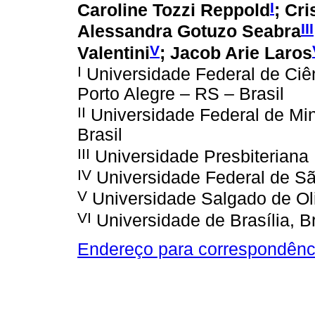
I
Caroline Tozzi Reppold
; Cr
III
Alessandra Gotuzo Seabra
V
Valentini
; Jacob Arie Laros
I
Universidade Federal de Ciê
Porto Alegre – RS – Brasil
II
Universidade Federal de Min
Brasil
III
Universidade Presbiteriana
IV
Universidade Federal de Sã
V
Universidade Salgado de Oliv
VI
Universidade de Brasília, Br
Endereço para correspondênc